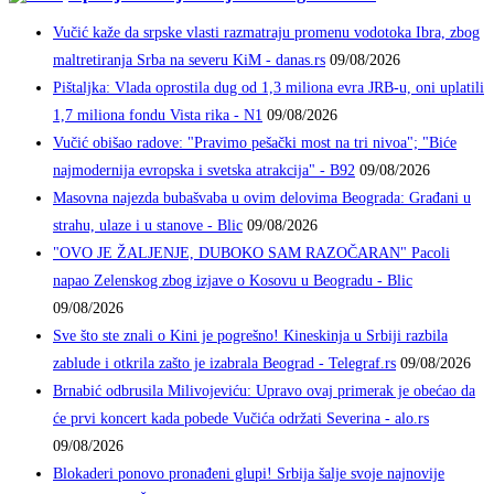
Vučić kaže da srpske vlasti razmatraju promenu vodotoka Ibra, zbog
maltretiranja Srba na severu KiM - danas.rs
09/08/2026
Pištaljka: Vlada oprostila dug od 1,3 miliona evra JRB-u, oni uplatili
1,7 miliona fondu Vista rika - N1
09/08/2026
Vučić obišao radove: "Pravimo pešački most na tri nivoa"; "Biće
najmodernija evropska i svetska atrakcija" - B92
09/08/2026
Masovna najezda bubašvaba u ovim delovima Beograda: Građani u
strahu, ulaze i u stanove - Blic
09/08/2026
"OVO JE ŽALJENJE, DUBOKO SAM RAZOČARAN" Pacoli
napao Zelenskog zbog izjave o Kosovu u Beogradu - Blic
09/08/2026
Sve što ste znali o Kini je pogrešno! Kineskinja u Srbiji razbila
zablude i otkrila zašto je izabrala Beograd - Telegraf.rs
09/08/2026
Brnabić odbrusila Milivojeviću: Upravo ovaj primerak je obećao da
će prvi koncert kada pobede Vučića održati Severina - alo.rs
09/08/2026
Blokaderi ponovo pronađeni glupi! Srbija šalje svoje najnovije