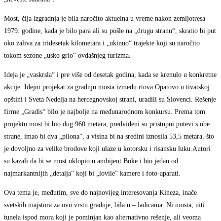
Most, čija izgradnja je bila naročito aktuelna u vreme nakon zemljotresa
1979. godine, kada je bilo para ali su pošle na „drugu stranu“, skratio bi put
oko zaliva za tridesetak kilometara i „ukinuo“ trajekte koji su naročito
tokom sezone „usko grlo“ ovdašnjeg turizma.
Ideja je „vaskrsla“ i pre više od desetak godina, kada se krenulo u konkretne
akcije. Idejni projekat za gradnju mosta između rtova Opatovo u tivatskoj
opštini i Sveta Nedelja na hercegnovskoj strani, uradili su Slovenci. Rešenje
firme „Gradis“ bilo je najbolje na međunarodnom konkursu. Prema tom
projektu most bi bio dug 960 metara, predviđeni su pristupni putevi s obe
strane, imao bi dva „pilona“, a visina bi na sredini iznosila 53,5 metara, što
je dovoljno za velike brodove koji ulaze u kotorsku i risansku luku.Autori
su kazali da bi se most uklopio u ambijent Boke i bio jedan od
najmarkantnijih „detalja“ koji bi „lovile“ kamere i foto-aparati.
Ova tema je, međutim, sve do najnovijeg interesovanja Kineza, inače
svetskih majstora za ovu vrstu gradnje, bila u – ladicama. Ni mosta, niti
tunela ispod mora koji je pominjan kao alternativno rešenje, ali veoma