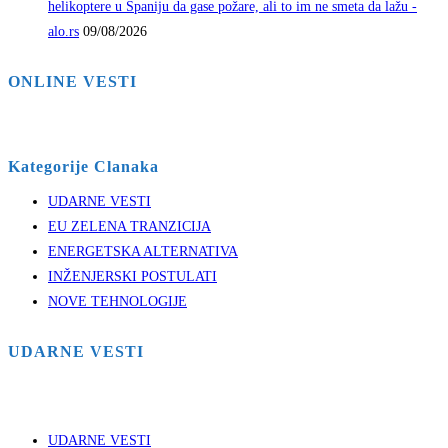
helikoptere u Španiju da gase požare, ali to im ne smeta da lažu -
alo.rs
09/08/2026
ONLINE VESTI
Kategorije Clanaka
UDARNE VESTI
EU ZELENA TRANZICIJA
ENERGETSKA ALTERNATIVA
INŽENJERSKI POSTULATI
NOVE TEHNOLOGIJE
UDARNE VESTI
UDARNE VESTI