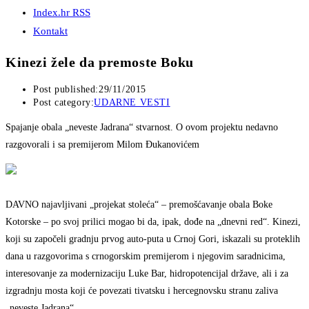
Index.hr RSS
Kontakt
Kinezi žele da premoste Boku
Post published:
29/11/2015
Post category:
UDARNE VESTI
Spajanje obala „neveste Jadrana“ stvarnost. O ovom projektu nedavno
razgovorali i sa premijerom Milom Đukanovićem
DAVNO najavljivani „projekat stoleća“ – premošćavanje obala Boke
Kotorske – po svoj prilici mogao bi da, ipak, dođe na „dnevni red“. Kinezi,
koji su započeli gradnju prvog auto-puta u Crnoj Gori, iskazali su proteklih
dana u razgovorima s crnogorskim premijerom i njegovim saradnicima,
interesovanje za modernizaciju Luke Bar, hidropotencijal države, ali i za
izgradnju mosta koji će povezati tivatsku i hercegnovsku stranu zaliva
„neveste Jadrana“.