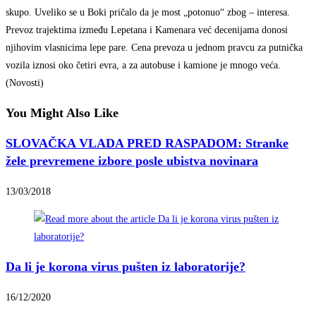
skupo. Uveliko se u Boki pričalo da je most „potonuo“ zbog – interesa.
Prevoz trajektima između Lepetana i Kamenara već decenijama donosi
njihovim vlasnicima lepe pare. Cena prevoza u jednom pravcu za putnička
vozila iznosi oko četiri evra, a za autobuse i kamione je mnogo veća.
(Novosti)
You Might Also Like
SLOVAČKA VLADA PRED RASPADOM: Stranke
žele prevremene izbore posle ubistva novinara
13/03/2018
Da li je korona virus pušten iz laboratorije?
16/12/2020