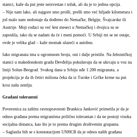
stanici, kaže da put jeste neizvestan i težak, ali da je to jedina opcija.
– Nije nam lako, ali najgore smo prošli, prešli smo već hiljade kilometara i
još malo nam nedostaje da dođemo do Nemačke, Belgije, Švajcarske ili
Austrije. Moji rođaci su već šest meseci u Nemačkoj i dvojica su se
zaposlila, tako da se nadam da će i meni pomoći. U Srbiji mi se ne ostaje,
ovde je velika glad – kaže momak ulazeći u autobus.
Iako migranata ima u ogromnom broju, oni i dalje pristižu. Na železničkoj
stanici u makedonskom gradu Đevđelija pokušavaju da se ukrcaju u voz na
liniji Solun-Beograd. Svakog dana u Srbiju uđe 1.200 migranata, a
projekcija je da ih četiri miliona čeka da iz Turske i Grčke krene na put
kroz našu zemlju.
Građani tolerantni
Poverenica za zaštitu ravnopravnosti Brankica Janković primetila je da je
odnos građana prema migrantima prilično tolerantan i da ne postoji visoka
socijalna distanca, kao što je to prema drugim društvenim grupama.
– Saglasila bih se s konstatacijom UNHCR da je odnos naših građana