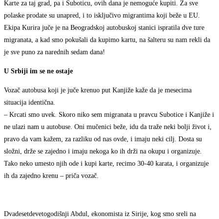
Karte za taj grad, pa i Suboticu, ovih dana je nemoguće kupiti. Za sve
polaske prodate su unapred, i to isključivo migrantima koji beže u EU.
Ekipa Kurira juče je na Beogradskoj autobuskoj stanici ispratila dve ture
migranata, a kad smo pokušali da kupimo kartu, na šalteru su nam rekli da
je sve puno za narednih sedam dana!
U Srbiji im se ne ostaje
Vozač autobusa koji je juče krenuo put Kanjiže kaže da je mesecima
situacija identična.
– Krcati smo uvek. Skoro niko sem migranata u pravcu Subotice i Kanjiže i
ne ulazi nam u autobuse. Oni mučenici beže, idu da traže neki bolji život i,
pravo da vam kažem, za razliku od nas ovde, i imaju neki cilj. Dosta su
složni, drže se zajedno i imaju nekoga ko ih drži na okupu i organizuje.
Tako neko umesto njih ode i kupi karte, recimo 30-40 karata, i organizuje
ih da zajedno krenu – priča vozač.
Dvadesetdevetogodišnji Abdul, ekonomista iz Sirije, kog smo sreli na