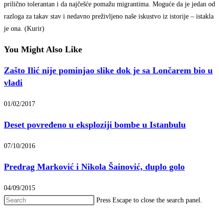
prilično tolerantan i da najčešće pomažu migrantima. Moguće da je jedan od
razloga za takav stav i nedavno preživljeno naše iskustvo iz istorije – istakla
je ona. (Kurir)
You Might Also Like
Zašto Ilić nije pominjao slike dok je sa Lončarem bio u
vladi
01/02/2017
Deset povređeno u eksploziji bombe u Istanbulu
07/10/2016
Predrag Marković i Nikola Šainović, duplo golo
04/09/2015
Press Escape to close the search panel.