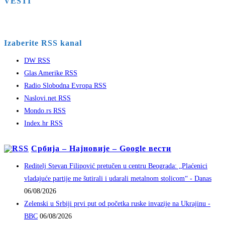
VESTI
Izaberite RSS kanal
DW RSS
Glas Amerike RSS
Radio Slobodna Evropa RSS
Naslovi.net RSS
Mondo.rs RSS
Index.hr RSS
Србија – Најновије – Google вести
Reditelj Stevan Filipović pretučen u centru Beograda: „Plaćenici
vladajuće partije me šutirali i udarali metalnom stolicom“ - Danas
06/08/2026
Zelenski u Srbiji prvi put od početka ruske invazije na Ukrajinu -
BBC
06/08/2026