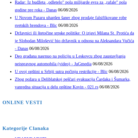
Radar: Iz budžeta „odletelo“ pola milijarde evra za „rafale“ pola
godine pre roka - Danas
06/08/2026
U Novom Pazaru uhapšen šaner zbog prodaje falsifikovane robe
svetskih brendova - Blic
06/08/2026
Državnici ili štetočine srpske politike: O izjavi Milana St. Protića da
je Slobodan Milošević bio državnik u odnosu na Aleksandara Vučića
- Danas
06/08/2026
Deo građana nasrnuo na policiju u Leskovcu zbog zaustavljanja
neispravnog automobila (video) - JuGmedia
06/08/2026
U ovoj opštini u Srbiji sutra počinju restrikcije - Blic
06/08/2026
Zbog požara u Deliblatskoj peščari evakuacija Čardaka i Šumarka,
vanredna situacija u delu opštine Kovin - 021.rs
06/08/2026
ONLINE VESTI
Kategorije Clanaka