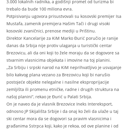
3.000 lokalnih radnika, a godišnji promet od turizma bi
trebalo da bude 100 miliona evra.
Potpisivanju ugovora prisustvovali su kosovski premijer Isa
Mustafa, zamenik premijera Hašim Tači i drugi visoki
kosovski zvaničnici, prenose mediji u Prištinu.
Direktor Kancelarije za KiM Marko Đurić poručio je ranije
danas da Srbija nije protiv ulaganja u turistički centar
Brezovicu, ali da oni koji to žele moraju da se dogovore sa
stvarnim vlasnicima objekata i imovine na toj planini.
„Za Srbiju i srpski narod na KiM neprihvatljivo je usvajanje
bilo kakvog plana vezano za Brezovicu koji bi narušio
postojeće objekte nelegalne i nasilne eksproprijacije
zemljišta ili promenu etničke, radne i drugih struktura na
našoj planini“, rekao je Đurić u Palati Srbija.
On je naveo da je vlasnik Brezovice Ineks Intereksport,
odnosno JP Skijališta Srbije i da onaj ko želi da ulaže u taj
ski centar mora da se dogovori sa pravim vlasnicima i
građanima Sstrpca koji, kako je rekoa, od ove planine i od