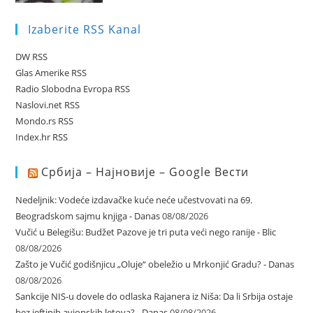
Izaberite RSS Kanal
DW RSS
Glas Amerike RSS
Radio Slobodna Evropa RSS
Naslovi.net RSS
Mondo.rs RSS
Index.hr RSS
Србија – Најновије – Google Вести
Nedeljnik: Vodeće izdavačke kuće neće učestvovati na 69.
Beogradskom sajmu knjiga - Danas
08/08/2026
Vučić u Belegišu: Budžet Pazove je tri puta veći nego ranije - Blic
08/08/2026
Zašto je Vučić godišnjicu „Oluje“ obeležio u Mrkonjić Gradu? - Danas
08/08/2026
Sankcije NIS-u dovele do odlaska Rajanera iz Niša: Da li Srbija ostaje
bez jeftinih avionskih letova? - Danas
08/08/2026