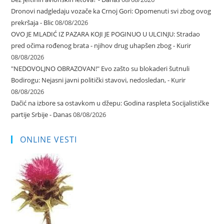
Dronovi nadgledaju vozače ka Crnoj Gori: Opomenuti svi zbog ovog
prekršaja - Blic
08/08/2026
OVO JE MLADIĆ IZ PAZARA KOJI JE POGINUO U ULCINJU: Stradao
pred očima rođenog brata - njihov drug uhapšen zbog - Kurir
08/08/2026
"NEDOVOLJNO OBRAZOVAN!" Evo zašto su blokaderi šutnuli
Bodirogu: Nejasni javni politički stavovi, nedosledan, - Kurir
08/08/2026
Dačić na izbore sa ostavkom u džepu: Godina raspleta Socijalističke
partije Srbije - Danas
08/08/2026
ONLINE VESTI