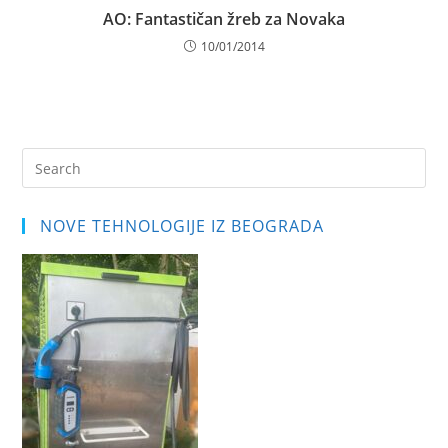
AO: Fantastičan žreb za Novaka
10/01/2014
Pre
Es
to
NOVE TEHNOLOGIJE IZ BEOGRADA
clo
the
sea
pan