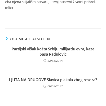
oba njena skijališta ostvaruju svoj osnovni životni prihod.
(Blic)
YOU MIGHT ALSO LIKE
Partijski višak košta Srbiju milijardu evra, kaze
Sasa Radulovic
22/12/2014
LJUTA NA DRUGOVE Slavica plakala zbog resora?
06/07/2017