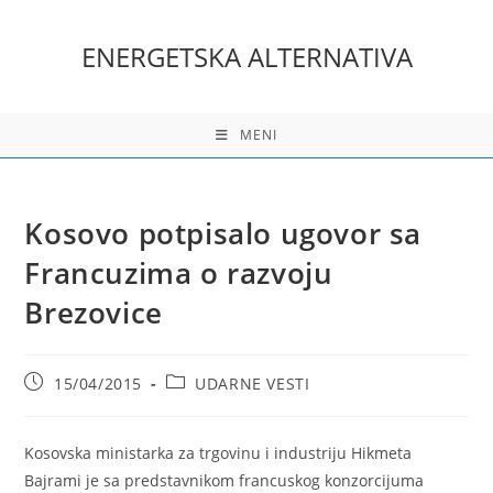
Skip
to
ENERGETSKA ALTERNATIVA
content
MENI
Kosovo potpisalo ugovor sa
Francuzima o razvoju
Brezovice
Post
Post
15/04/2015
UDARNE VESTI
published:
category:
Kosovska ministarka za trgovinu i industriju Hikmeta
Bajrami je sa predstavnikom francuskog konzorcijuma