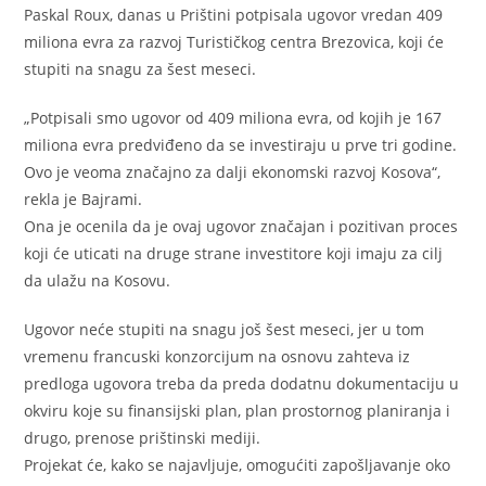
Paskal Roux, danas u Prištini potpisala ugovor vredan 409
miliona evra za razvoj Turističkog centra Brezovica, koji će
stupiti na snagu za šest meseci.
„Potpisali smo ugovor od 409 miliona evra, od kojih je 167
miliona evra predviđeno da se investiraju u prve tri godine.
Ovo je veoma značajno za dalji ekonomski razvoj Kosova“,
rekla je Bajrami.
Ona je ocenila da je ovaj ugovor značajan i pozitivan proces
koji će uticati na druge strane investitore koji imaju za cilj
da ulažu na Kosovu.
Ugovor neće stupiti na snagu još šest meseci, jer u tom
vremenu francuski konzorcijum na osnovu zahteva iz
predloga ugovora treba da preda dodatnu dokumentaciju u
okviru koje su finansijski plan, plan prostornog planiranja i
drugo, prenose prištinski mediji.
Projekat će, kako se najavljuje, omogućiti zapošljavanje oko