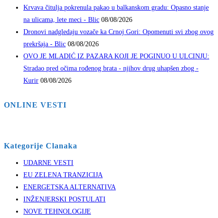
Krvava čitulja pokrenula pakao u balkanskom gradu: Opasno stanje
na ulicama, lete meci - Blic
08/08/2026
Dronovi nadgledaju vozače ka Crnoj Gori: Opomenuti svi zbog ovog
prekršaja - Blic
08/08/2026
OVO JE MLADIĆ IZ PAZARA KOJI JE POGINUO U ULCINJU:
Stradao pred očima rođenog brata - njihov drug uhapšen zbog -
Kurir
08/08/2026
ONLINE VESTI
Kategorije Clanaka
UDARNE VESTI
EU ZELENA TRANZICIJA
ENERGETSKA ALTERNATIVA
INŽENJERSKI POSTULATI
NOVE TEHNOLOGIJE