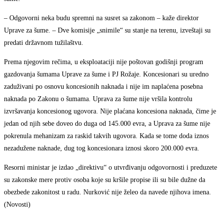
– Odgovorni neka budu spremni na susret sa zakonom – kaže direktor
Uprave za šume. – Dve komisije „snimile“ su stanje na terenu, izveštaji su
predati državnom tužilaštvu.
Prema njegovim rečima, u eksploataciji nije poštovan godišnji program
gazdovanja šumama Uprave za šume i PJ Rožaje. Koncesionari su uredno
zaduživani po osnovu koncesionih naknada i nije im naplaćena posebna
naknada po Zakonu o šumama. Uprava za šume nije vršila kontrolu
izvršavanja koncesionog ugovora. Nije plaćana koncesiona naknada, čime je
jedan od njih sebe doveo do duga od 145.000 evra, a Uprava za šume nije
pokrenula mehanizam za raskid takvih ugovora. Kada se tome doda iznos
nezadužene naknade, dug tog koncesionara iznosi skoro 200.000 evra.
Resorni ministar je izdao „direktivu“ o utvrđivanju odgovornosti i preduzete
su zakonske mere protiv osoba koje su kršile propise ili su bile dužne da
obezbede zakonitost u radu. Nurković nije želeo da navede njihova imena.
(Novosti)