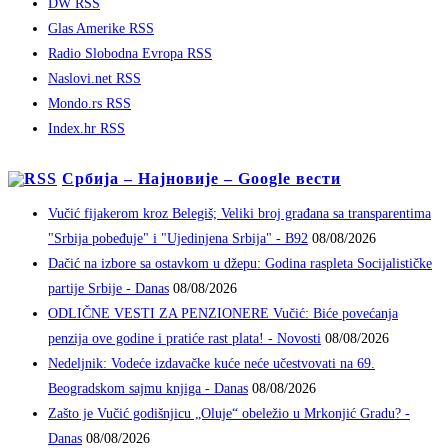
DW RSS
Glas Amerike RSS
Radio Slobodna Evropa RSS
Naslovi.net RSS
Mondo.rs RSS
Index.hr RSS
Србија – Најновије – Google вести
Vučić fijakerom kroz Belegiš; Veliki broj građana sa transparentima
"Srbija pobeđuje" i "Ujedinjena Srbija" - B92
08/08/2026
Dačić na izbore sa ostavkom u džepu: Godina raspleta Socijalističke
partije Srbije - Danas
08/08/2026
ODLIČNE VESTI ZA PENZIONERE Vučić: Biće povećanja
penzija ove godine i pratiće rast plata! - Novosti
08/08/2026
Nedeljnik: Vodeće izdavačke kuće neće učestvovati na 69.
Beogradskom sajmu knjiga - Danas
08/08/2026
Zašto je Vučić godišnjicu „Oluje“ obeležio u Mrkonjić Gradu? -
Danas
08/08/2026