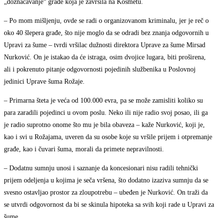
„doznačavanje“ građe koja je završila na Kosmetu.
– Po mom mišljenju, ovde se radi o organizovanom kriminalu, jer je reč o
oko 40 šlepera građe, što nije moglo da se odradi bez znanja odgovornih u
Upravi za šume – tvrdi vršilac dužnosti direktora Uprave za šume Mirsad
Nurković. On je istakao da će istraga, osim dvojice lugara, biti proširena,
ali i pokrenuto pitanje odgovornosti pojedinih službenika u Poslovnoj
jedinici Uprave šuma Rožaje.
– Primarna šteta je veća od 100.000 evra, pa se može zamisliti koliko su
para zaradili pojedinci u ovom poslu. Neko ili nije radio svoj posao, ili ga
je radio suprotno onome što mu je bila obaveza – kaže Nurković, koji je,
kao i svi u Rožajama, uveren da su osobe koje su vršile prijem i otpremanje
građe, kao i čuvari šuma, morali da primete nepravilnosti.
– Dodatnu sumnju unosi i saznanje da koncesionari nisu radili tehnički
prijem odeljenja u kojima je seča vršena, što dodatno izaziva sumnju da se
svesno ostavljao prostor za zloupotrebu – ubeđen je Nurković. On traži da
se utvrdi odgovornost da bi se skinula hipoteka sa svih koji rade u Upravi za
šume.