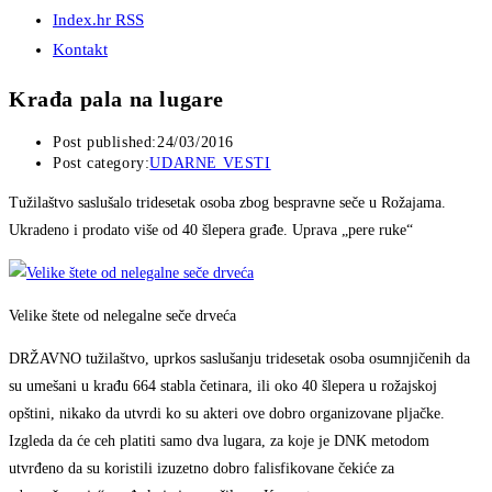
Index.hr RSS
Kontakt
Krađa pala na lugare
Post published:
24/03/2016
Post category:
UDARNE VESTI
Tužilaštvo saslušalo tridesetak osoba zbog bespravne seče u Rožajama.
Ukradeno i prodato više od 40 šlepera građe. Uprava „pere ruke“
Velike štete od nelegalne seče drveća
DRŽAVNO tužilaštvo, uprkos saslušanju tridesetak osoba osumnjičenih da
su umešani u krađu 664 stabla četinara, ili oko 40 šlepera u rožajskoj
opštini, nikako da utvrdi ko su akteri ove dobro organizovane pljačke.
Izgleda da će ceh platiti samo dva lugara, za koje je DNK metodom
utvrđeno da su koristili izuzetno dobro falisfikovane čekiće za