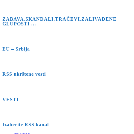
ZABAVA,SKANDALI,TRAČEVI,ZALIVAĐENE
GLUPOSTI …
EU – Srbija
RSS ukrštene vesti
VESTI
Izaberite RSS kanal