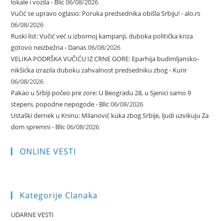
lokale i vozila - Blic
06/08/2026
Vučić se upravo oglasio: Poruka predsednika obišla Srbiju! - alo.rs
06/08/2026
Ruski list: Vučić već u izbornoj kampanji, duboka politička kriza
gotovo neizbežna - Danas
06/08/2026
VELIKA PODRŠKA VUČIĆU IZ CRNE GORE: Eparhija budimljansko-
nikšićka izrazila duboku zahvalnost predsedniku zbog - Kurir
06/08/2026
Pakao u Srbiji počeo pre zore: U Beogradu 28, u Sjenici samo 9
stepeni, popodne nepogode - Blic
06/08/2026
Ustaški dernek u Kninu: Milanović kuka zbog Srbije, ljudi uzvikuju Za
dom spremni - Blic
06/08/2026
ONLINE VESTI
Kategorije Clanaka
UDARNE VESTI