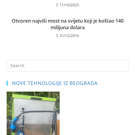
11/10/2025
Otvoren najviši most na svijetu koji je koštao 140
milijuna dolara
31/12/2016
Pre
Es
to
NOVE TEHNOLOGIJE IZ BEOGRADA
clo
the
sea
pan