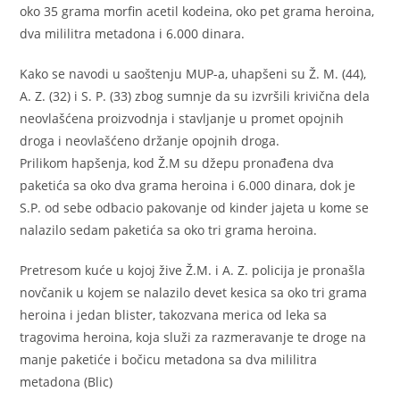
oko 35 grama morfin acetil kodeina, oko pet grama heroina,
dva mililitra metadona i 6.000 dinara.
Kako se navodi u saoštenju MUP-a, uhapšeni su Ž. M. (44),
A. Z. (32) i S. P. (33) zbog sumnje da su izvršili krivična dela
neovlašćena proizvodnja i stavljanje u promet opojnih
droga i neovlašćeno držanje opojnih droga.
Prilikom hapšenja, kod Ž.M su džepu pronađena dva
paketića sa oko dva grama heroina i 6.000 dinara, dok je
S.P. od sebe odbacio pakovanje od kinder jajeta u kome se
nalazilo sedam paketića sa oko tri grama heroina.
Pretresom kuće u kojoj žive Ž.M. i A. Z. policija je pronašla
novčanik u kojem se nalazilo devet kesica sa oko tri grama
heroina i jedan blister, takozvana merica od leka sa
tragovima heroina, koja služi za razmeravanje te droge na
manje paketiće i bočicu metadona sa dva mililitra
metadona (Blic)