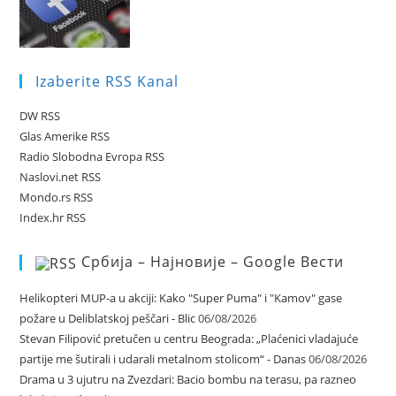
Izaberite RSS Kanal
DW RSS
Glas Amerike RSS
Radio Slobodna Evropa RSS
Naslovi.net RSS
Mondo.rs RSS
Index.hr RSS
Србија – Најновије – Google Вести
Helikopteri MUP-a u akciji: Kako "Super Puma" i "Kamov" gase
požare u Deliblatskoj peščari - Blic
06/08/2026
Stevan Filipović pretučen u centru Beograda: „Plaćenici vladajuće
partije me šutirali i udarali metalnom stolicom“ - Danas
06/08/2026
Drama u 3 ujutru na Zvezdari: Bacio bombu na terasu, pa razneo