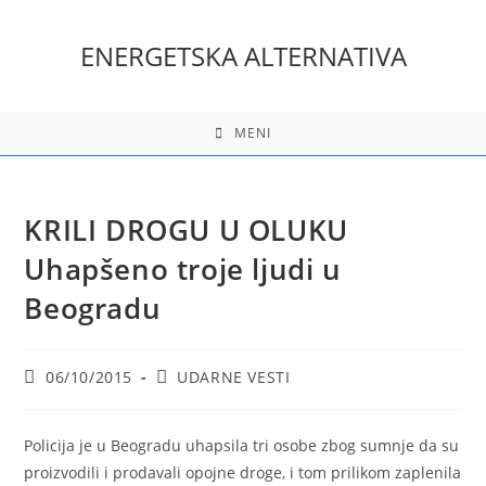
Skip
to
ENERGETSKA ALTERNATIVA
content
MENI
KRILI DROGU U OLUKU
Uhapšeno troje ljudi u
Beogradu
Post
Post
06/10/2015
UDARNE VESTI
published:
category:
Policija je u Beogradu uhapsila tri osobe zbog sumnje da su
proizvodili i prodavali opojne droge, i tom prilikom zaplenila