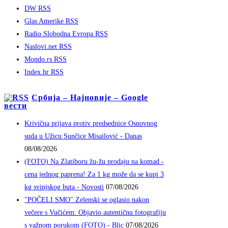
DW RSS
Glas Amerike RSS
Radio Slobodna Evropa RSS
Naslovi.net RSS
Mondo.rs RSS
Index.hr RSS
Србија – Најновије – Google
вести
Krivična prijava protiv predsednice Osnovnog
suda u Užicu Sunčice Misailović - Danas
08/08/2026
(FOTO) Na Zlatiboru žu-žu prodaju na komad -
cena jednog paprena! Za 1 kg može da se kupi 3
kg svinjskog buta - Novosti
07/08/2026
"POČELI SMO" Zelenski se oglasio nakon
večere s Vučićem: Objavio autentičnu fotografiju
s važnom porukom (FOTO) - Blic
07/08/2026