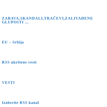
ZABAVA,SKANDALI,TRAČEVI,ZALIVAĐENE
GLUPOSTI …
EU – Srbija
RSS ukrštene vesti
VESTI
Izaberite RSS kanal