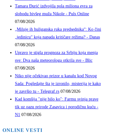
Tamara Đurić izdvojila pola miliona evra za
slobodu bivšeg muža Nikole - Puls Online
07/08/2026
„Miluje ih huliganska ruka predsednika“: Ko čini
„jedinicu“ koja napada kritičare režima? - Danas
07/08/2026
Upravo je stigla prognoza za Srbiju koja menja
sve: Dva naša meteorologa otkrila sve - Blic
07/08/2026
Niko nije očekivao prizor u kanalu kod Novog
Sada: Pogledajte šta je izronilo, misterija je kako
je završio tu - Telegraf.rs
07/08/2026
Kad komšija "nije bilo ko": Farmu svinja prave
tik uz oazu prirode Zasavica i porodičnu kuću -
N1
07/08/2026
ONLINE VESTI