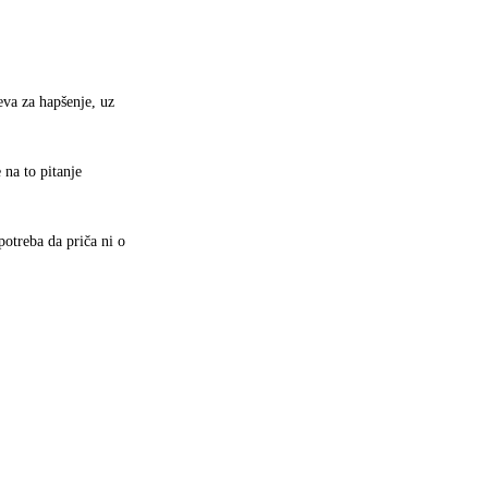
eva za hapšenje, uz
 na to pitanje
potreba da priča ni o