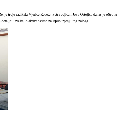
e troje radikala Vjerice Radete, Petra Jojića i Jova Ostojića danas je oštro kr
e detaljni izveštaj o aktivnostima na ispupunjenju tog naloga.