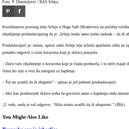
Foto: P. Dimitrijević / RAS Srbija
Koordinatoru pravnog tima Srbije u Hagu Saši Obradoviću na početku ročišta n
objašnjenje predsedavajućeg da je „Srbija imala samo jedan zadatak – da ih uh
Predsedavajući je, naime, upitao zašto Srbije nije učinila apsolutno ništa na i
ponudio odgovor o svim koracima koje je država preuzela.
– Daću vam objašnejnje o koracima koje je vlada preduzela, i to neče trajati
čemu što nije u vezi da nalogom za hapšenje.
– Šta ste uradili da ih uhapsite? – upitao je još jednom predsedavajući.
– Ako kao predstavnik države treba da govorim samo o hapšenju onda nemam 
„U redu, onda je vaš odgovor: `Ništa nismo uradili da ih uhapsimo`“.(Blic)
You Might Also Like