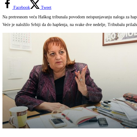
Facebook
Tweet
Na pretresnom veću Haškog tribunala povodom neispunjavanju naloga za hapšenj
Veće je naložilo Srbiji da do hapšenja, na svake dve nedelje, Tribubalu prilaž