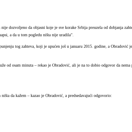
ije dozvoljeno da objasni koje je sve korake Srbija preuzela od dobjanja zaht
apsi, a da u tom pogledu ništa nije uradila“.
spunjenju tog zahteva, koji je upućen još u januaru 2015. godine, a Obradović je
 duže od osam minuta – rekao je Obradović, ali je na to dobio odgovor da nema 
ništa da kažem – kazao je Obradović, a predsedavajući odgovorio: