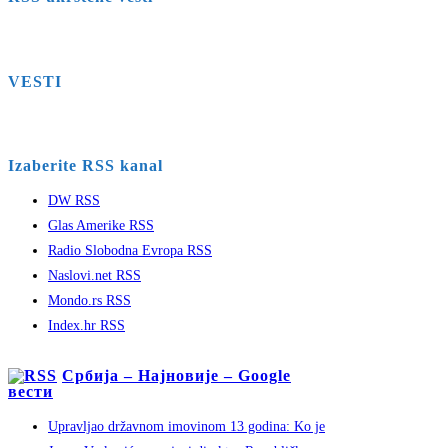
VESTI
Izaberite RSS kanal
DW RSS
Glas Amerike RSS
Radio Slobodna Evropa RSS
Naslovi.net RSS
Mondo.rs RSS
Index.hr RSS
Србија – Најновије – Google
вести
Upravljao državnom imovinom 13 godina: Ko je