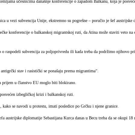
e zemljama učesnicima današnje konferencije o zapadom Balkanu, koja je posveć
ca u vezi subvencija Unije, ekstremno su pogrešne – poručio je šef austrijske 
bečke konferencije o balkanskoj migrantskoj ruti, da Atina može staviti veto n
o raspodeli subvencija za poljoprivredu ili kada treba da podržimo njihovo pri
ntigrčki stav i rasistički se ponašaju prema migrantima“.
za prijem u članstvo EU moglo biti blokirano.
osvećen izbegličkoj krizi i balkanskoj ruti.
, kako se navodi u protestu, imati posledice po Grčku i njene granice.
šefa austrijske diplomatije Sebastijana Kurca danas u Becu treba da se okupi 18