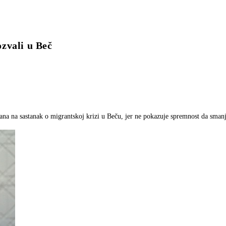
vali u Beč
vana na sastanak o migrantskoj krizi u Beču, jer ne pokazuje spremnost da sman