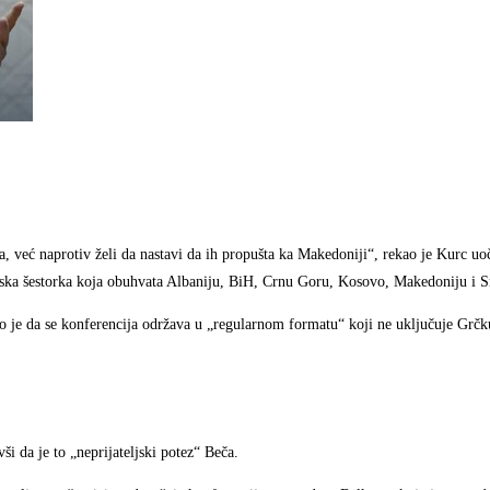
a, već naprotiv želi da nastavi da ih propušta ka Makedoniji“, rekao je Kurc uo
ska šestorka koja obuhvata Albaniju, BiH, Crnu Goru, Kosovo, Makedoniju i S
lo je da se konferencija održava u „regularnom formatu“ koji ne uključuje Grčk
ši da je to „neprijateljski potez“ Beča.