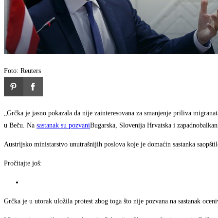
Foto: Reuters
„Grčka je jasno pokazala da nije zainteresovana za smanjenje priliva migranat
u Beču. Na
sastanak su pozvani
Bugarska, Slovenija Hrvatska i zapadnobalkan
Austrijsko ministarstvo unutrašnijih poslova koje je domaćin sastanka saopšti
Pročitajte još:
Grčka je u utorak uložila protest zbog toga što nije pozvana na sastanak oceniv