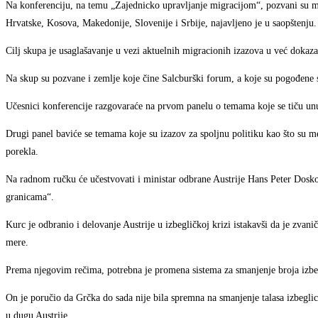
Na konferenciju, na temu „Zajednicko upravljanje migracijom“, pozvani su mi
Hrvatske, Kosova, Makedonije, Slovenije i Srbije, najavljeno je u saopštenju.
Cilj skupa je usaglašavanje u vezi aktuelnih migracionih izazova u već dokaz
Na skup su pozvane i zemlje koje čine Salcburški forum, a koje su pogođene 
Učesnici konferencije razgovaraće na prvom panelu o temama koje se tiču unu
Drugi panel baviće se temama koje su izazov za spoljnu politiku kao što su m
porekla.
Na radnom ručku će učestvovati i ministar odbrane Austrije Hans Peter Doskoci
granicama“.
Kurc je odbranio i delovanje Austrije u izbegličkoj krizi istakavši da je zvan
mere.
Prema njegovim rečima, potrebna je promena sistema za smanjenje broja izbe
On je poručio da Grčka do sada nije bila spremna na smanjenje talasa izbeglic
u dugu Austrije.