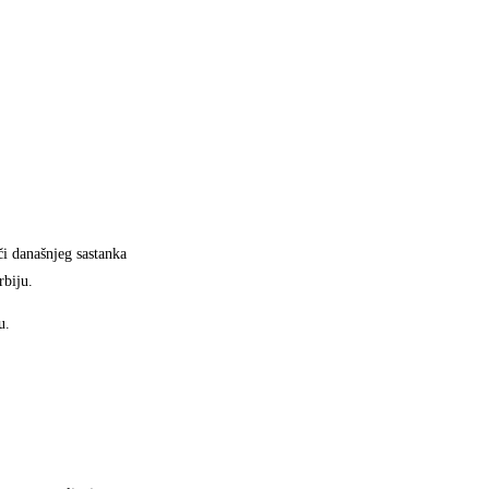
či današnjeg sastanka
rbiju.
u.