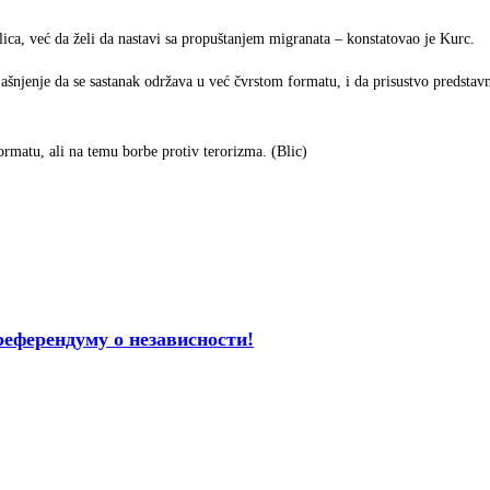
lica, već da želi da nastavi sa propuštanjem migranata – konstatovao je Kurc.
ašnjenje da se sastanak održava u već čvrstom formatu, i da prisustvo predstavn
rmatu, ali na temu borbe protiv terorizma. (Blic)
ферендуму о независности!