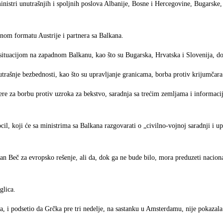
nistri unutrašnjih i spoljnih poslova Albanije, Bosne i Hercegovine, Bugarske
anom formatu Austrije i partnera sa Balkana.
situacijom na zapadnom Balkanu, kao što su Bugarska, Hrvatska i Slovenija, dod
trašnje bezbednosti, kao što su upravljanje granicama, borba protiv krijumčara
ere za borbu protiv uzroka za bekstvo, saradnja sa trećim zemljama i informac
l, koji će sa ministrima sa Balkana razgovarati o „civilno-vojnoj saradnji i up
ičan Beč za evropsko rešenje, ali da, dok ga ne bude bilo, mora preduzeti nacion
glica.
a, i podsetio da Grčka pre tri nedelje, na sastanku u Amsterdamu, nije pokazal