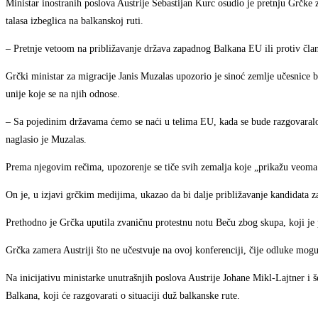
Ministar inostranih poslova Austrije Sebastijan Kurc osudio je pretnju Grčk
talasa izbeglica na balkanskoj ruti.
– Pretnje vetoom na približavanje država zapadnog Balkana EU ili protiv člani
Grčki ministar za migracije Janis Muzalas upozorio je sinoć zemlje učesnice 
unije koje se na njih odnose.
– Sa pojedinim državama ćemo se naći u telima EU, kada se bude razgovaralo 
naglasio je Muzalas.
Prema njegovim rečima, upozorenje se tiče svih zemalja koje „prikažu veoma a
On je, u izjavi grčkim medijima, ukazao da bi dalje približavanje kandidata 
Prethodno je Grčka uputila zvaničnu protestnu notu Beču zbog skupa, koji je p
Grčka zamera Austriji što ne učestvuje na ovoj konferenciji, čije odluke mogu
Na inicijativu ministarke unutrašnjih poslova Austrije Johane Mikl-Lajtner i 
Balkana, koji će razgovarati o situaciji duž balkanske rute.