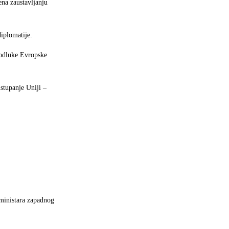
ena zaustavljanju
diplomatije.
a odluke Evropske
stupanje Uniji –
 ministara zapadnog