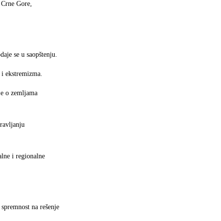
, Crne Gore,
aje se u saopštenju.
 i ekstremizma.
ije o zemljama
ravljanju
alne i regionalne
a spremnost na rešenje