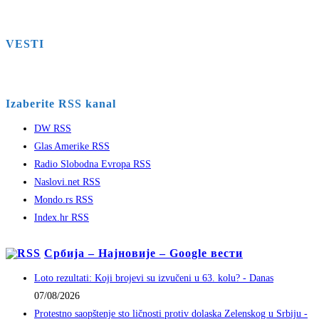
VESTI
Izaberite RSS kanal
DW RSS
Glas Amerike RSS
Radio Slobodna Evropa RSS
Naslovi.net RSS
Mondo.rs RSS
Index.hr RSS
Србија – Најновије – Google вести
Loto rezultati: Koji brojevi su izvučeni u 63. kolu? - Danas
07/08/2026
Protestno saopštenje sto ličnosti protiv dolaska Zelenskog u Srbiju -