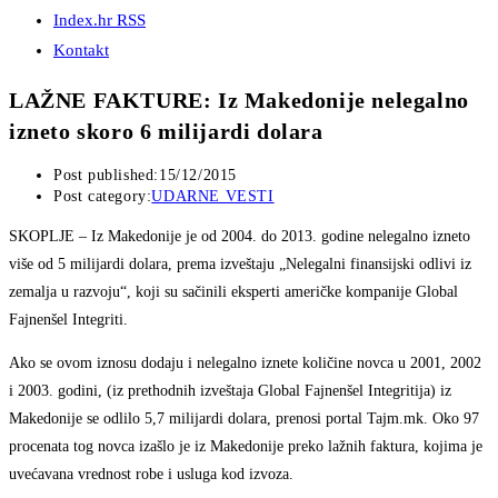
Index.hr RSS
Kontakt
LAŽNE FAKTURE: Iz Makedonije nelegalno
izneto skoro 6 milijardi dolara
Post published:
15/12/2015
Post category:
UDARNE VESTI
SKOPLJE – Iz Makedonije je od 2004. do 2013. godine nelegalno izneto
više od 5 milijardi dolara, prema izveštaju „Nelegalni finansijski odlivi iz
zemalja u razvoju“, koji su sačinili eksperti američke kompanije Global
Fajnenšel Integriti.
Ako se ovom iznosu dodaju i nelegalno iznete količine novca u 2001, 2002
i 2003. godini, (iz prethodnih izveštaja Global Fajnenšel Integritija) iz
Makedonije se odlilo 5,7 milijardi dolara, prenosi portal Tajm.mk. Oko 97
procenata tog novca izašlo je iz Makedonije preko lažnih faktura, kojima je
uvećavana vrednost robe i usluga kod izvoza.