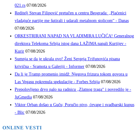
021.rs
07/08/2026
Reditelj Stevan Filipović pretučen u centru Beograda: „Plaćenici
vladajuće partije me šutirali i udarali metalnom stolicom“ - Danas
07/08/2026
ORKESTRIRANI NAPAD NA VLADIMIRA LUČIĆA! Generalnog
direktora Telekoma Srbija istog dana LAŽIMA napali Kurtijev -
Kurir
07/08/2026
Sumnja se da je ukrala ovo! Ženi Sergeja Trifunovića pisana
krivična - Sramota u Galeriji - Informer
07/08/2026
Da li je Tramp promenio imidž: Njegova frizura tokom govora u
Las Vegasu pokrenula spekulacije - Forbes Srbija
07/08/2026
Prepolovljeno drvo palo na radnicu „Zlatnog traga“ i povredilo je -
JuGmedia
07/08/2026
Viktor Orban došao u Guču; Poručio pivo, ćevape i svadbarski kupus
- Blic
07/08/2026
ONLINE VESTI