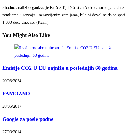
Shodno analizi organizacije KriščenEjd (CristianAid), da su te pare date
zemljama u razvoju i nerazvijenim zemljama, bile bi dovoljne da se spasi
1.000 dece dnevno. (Kurir)
You Might Also Like
Emisije CO2 U EU najniže u poslednjih 60 godina
20/03/2024
FAMOZNO
28/05/2017
Google za posle podne
27/03/2014