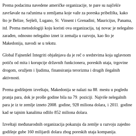
Prema podacima navedene američke organizacije, te pare su najčešće
završavale na računima u zemljama koje važe za poreska pribežišta, kako
što je Belize, Sejšeli, Lugano, St. Vinsent i Grenadini, Mauricijus, Panama,
itd. Prema metodologiji koju koristi ova organizacija, taj novac je nelegalno
zarađen, odnosno nelegalno iznet iz zemalja u razvoju, kao što je
Makedonija, navodi se u tekstu.
Global Fajnenšel Integriti objašnjava da je reč o sredstvima koja uglavnom
potiču od mita i korupcije državnih funkcionera, poreskih utaja, trgovine
drogom, oružjem i ljudima, finansiranja terorizma i drugih ilegalnih
aktivnosti.
Prema godišnjem izveštaju, Makedonija se nalazi na 88. mestu u pogledu
pranja para, dok je prošle godine bila na 79. poziciji. Najviše nelegalnih
para je iz te zemlje izneto 2008. godine, 928 miliona dolara, i 2011. godine
kad se tajnim kanalima odlilo 852 miliona dolara.
Izveštaji međunarodnih organizacija pokazuju da zemlje u razvoju zajedno
godišnje gube 160 milijardi dolara zbog poreskih utaja kompanija.