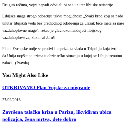
Drugim rečima, vojni napadi odvijali bi se i unutar libijske teritorije.
Libijske snage strogo odbacuju takvu mogućnost: „Svaki brod koji se nađe
unutar libijskih voda bez prethodnog odobrenja za ulazak biće meta za naše
vazduhoplovne snage“, rekao je glavnokomandujući libijskog
vazduhoplovstva, Sakur al-Jaruši.
Planu Evropske unije se protivi i nepriznata vlada u Tripoliju koja tvrdi
da Unija uopšte ne uzima u obzir tešku situaciju u kojoj se Libija trenutno
nalazi. (Pravda)
You Might Also Like
OTKRIVAMO Plan Vojske za migrante
27/02/2016
Završena talačka kriza u Parizu, likvidiran ubica
policajca, žena mrtva, dete dobro