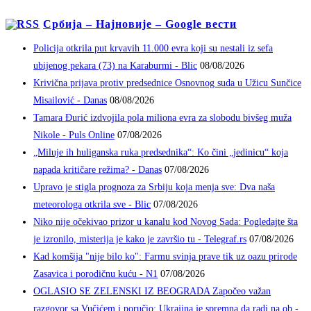
Србија – Најновије – Google вести
Policija otkrila put krvavih 11.000 evra koji su nestali iz sefa
ubijenog pekara (73) na Karaburmi - Blic
08/08/2026
Krivična prijava protiv predsednice Osnovnog suda u Užicu Sunčice
Misailović - Danas
08/08/2026
Tamara Đurić izdvojila pola miliona evra za slobodu bivšeg muža
Nikole - Puls Online
07/08/2026
„Miluje ih huliganska ruka predsednika“: Ko čini „jedinicu“ koja
napada kritičare režima? - Danas
07/08/2026
Upravo je stigla prognoza za Srbiju koja menja sve: Dva naša
meteorologa otkrila sve - Blic
07/08/2026
Niko nije očekivao prizor u kanalu kod Novog Sada: Pogledajte šta
je izronilo, misterija je kako je završio tu - Telegraf.rs
07/08/2026
Kad komšija "nije bilo ko": Farmu svinja prave tik uz oazu prirode
Zasavica i porodičnu kuću - N1
07/08/2026
OGLASIO SE ZELENSKI IZ BEOGRADA Započeo važan
razgovor sa Vučićem i poručio: Ukrajina je spremna da radi na ob -