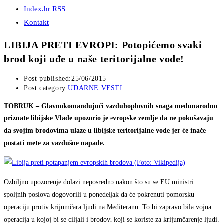
Index.hr RSS
Kontakt
LIBIJA PRETI EVROPI: Potopićemo svaki
brod koji uđe u naše teritorijalne vode!
Post published:
25/06/2015
Post category:
UDARNE VESTI
TOBRUK – Glavnokomandujući vazduhoplovnih snaga međunarodno
priznate libijske Vlade upozorio je evropske zemlje da ne pokušavaju
da svojim brodovima ulaze u libijske teritorijalne vode jer će inače
postati mete za vazdušne napade.
Ozbiljno upozorenje dolazi neposredno nakon što su se EU ministri
spoljnih poslova dogovorili u ponedeljak da će pokrenuti pomorsku
operaciju protiv krijumčara ljudi na Mediteranu. To bi zapravo bila vojna
operacija u kojoj bi se ciljali i brodovi koji se koriste za krijumčarenje ljudi.