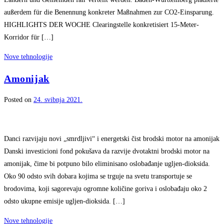
außerdem für die Benennung konkreter Maßnahmen zur CO2-Einsparung.
HIGHLIGHTS DER WOCHE Clearingstelle konkretisiert 15-Meter-
Korridor für […]
Nove tehnologije
Amonijak
Posted on
24. svibnja 2021.
Danci razvijaju novi „smrdljivi“ i energetski čist brodski motor na amonijak
Danski investicioni fond pokušava da razvije dvotaktni brodski motor na
amonijak, čime bi potpuno bilo eliminisano oslobađanje ugljen-dioksida.
Oko 90 odsto svih dobara kojima se trguje na svetu transportuje se
brodovima, koji sagorevaju ogromne količine goriva i oslobađaju oko 2
odsto ukupne emisije ugljen-dioksida. […]
Nove tehnologije