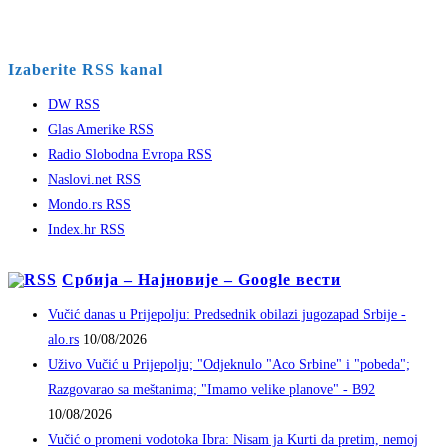
Izaberite RSS kanal
DW RSS
Glas Amerike RSS
Radio Slobodna Evropa RSS
Naslovi.net RSS
Mondo.rs RSS
Index.hr RSS
Србија – Најновије – Google вести
Vučić danas u Prijepolju: Predsednik obilazi jugozapad Srbije -
alo.rs
10/08/2026
Uživo Vučić u Prijepolju; "Odjeknulo "Aco Srbine" i "pobeda";
Razgovarao sa meštanima; "Imamo velike planove" - B92
10/08/2026
Vučić o promeni vodotoka Ibra: Nisam ja Kurti da pretim, nemoj