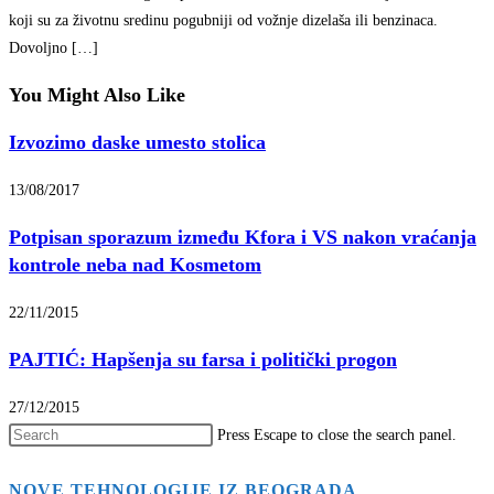
koji su za životnu sredinu pogubniji od vožnje dizelaša ili benzinaca.
Dovoljno […]
You Might Also Like
Izvozimo daske umesto stolica
13/08/2017
Potpisan sporazum između Kfora i VS nakon vraćanja
kontrole neba nad Kosmetom
22/11/2015
PAJTIĆ: Hapšenja su farsa i politički progon
27/12/2015
Press Escape to close the search panel.
NOVE TEHNOLOGIJE IZ BEOGRADA