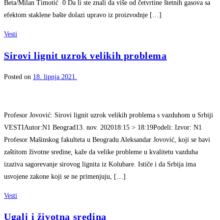
Beta/Milan Timotić 0 Da li ste znali da više od četvrtine štetnih gasova sa
efektom staklene bašte dolazi upravo iz proizvodnje […]
Vesti
Sirovi lignit uzrok velikih problema
Posted on
18. lipnja 2021.
Profesor Jovović: Sirovi lignit uzrok velikih problema s vazduhom u Srbiji
VESTIAutor:N1 Beograd13. nov. 202018:15 > 18:19Podeli: Izvor: N1
Profesor Mašinskog fakulteta u Beogradu Aleksandar Jovović, koji se bavi
zaštitom životne sredine, kaže da velike probleme u kvalitetu vazduha
izaziva sagorevanje sirovog lignita iz Kolubare. Ističe i da Srbija ima
usvojene zakone koji se ne primenjuju, […]
Vesti
Ugalj i životna sredina