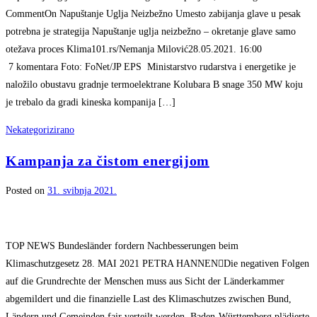
CommentOn Napuštanje Uglja Neizbežno Umesto zabijanja glave u pesak
potrebna je strategija Napuštanje uglja neizbežno – okretanje glave samo
otežava proces Klima101.rs/Nemanja Milović28.05.2021. 16:00
7 komentara Foto: FoNet/JP EPS Ministarstvo rudarstva i energetike je
naložilo obustavu gradnje termoelektrane Kolubara B snage 350 MW koju
je trebalo da gradi kineska kompanija […]
Nekategorizirano
Kampanja za čistom energijom
Posted on
31. svibnja 2021.
TOP NEWS Bundesländer fordern Nachbesserungen beim
Klimaschutzgesetz 28. MAI 2021 PETRA HANNENDie negativen Folgen
auf die Grundrechte der Menschen muss aus Sicht der Länderkammer
abgemildert und die finanzielle Last des Klimaschutzes zwischen Bund,
Ländern und Gemeinden fair verteilt werden. Baden-Württemberg plädierte