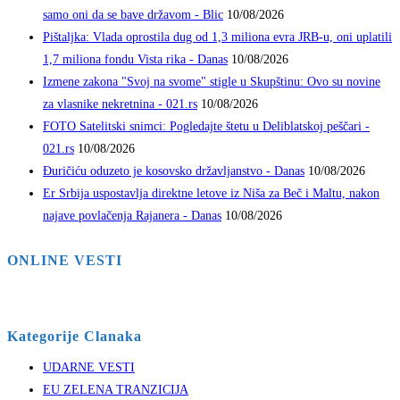
samo oni da se bave državom - Blic
10/08/2026
Pištaljka: Vlada oprostila dug od 1,3 miliona evra JRB-u, oni uplatili
1,7 miliona fondu Vista rika - Danas
10/08/2026
Izmene zakona "Svoj na svome" stigle u Skupštinu: Ovo su novine
za vlasnike nekretnina - 021.rs
10/08/2026
FOTO Satelitski snimci: Pogledajte štetu u Deliblatskoj peščari -
021.rs
10/08/2026
Đuričiću oduzeto je kosovsko državljanstvo - Danas
10/08/2026
Er Srbija uspostavlja direktne letove iz Niša za Beč i Maltu, nakon
najave povlačenja Rajanera - Danas
10/08/2026
ONLINE VESTI
Kategorije Clanaka
UDARNE VESTI
EU ZELENA TRANZICIJA