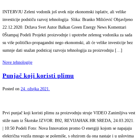
INTERVJU Zeleni vodonik još uvek nije ekonomski isplativ, ali velike
investicije podstiču razvoj tehnologija Slika: Branko Milićević Objavljeno
22.12.2020. Država Svet Autor Balkan Green Energy News Komentari
0Štampaj Podeli Projekti proizvodnje i upotrebe zelenog vodonika za sada
su više političko-propagandni nego ekonomski, ali će velike investicije bez
sumnje dati snažan podsticaj razvoju tehnologija za proizvodnju […]
Nove tehnologije
Punjač koji koristi plimu
Posted on
24. ožujka 2021.
Prvi punjač koji koristi plimu za proizvodnju struje VIDEO Zanimljiva vest
stiže nam iz Škotske.IZVOR: B92, REVIJAHAK.HR SREDA, 24.03.2021.
| 10:50 Podeli Foto: Nova Innovation promo O energiji kojom se napajaju
električna vozila mnogo se polemiše, s obzirom da ona nastaje i u uslovima