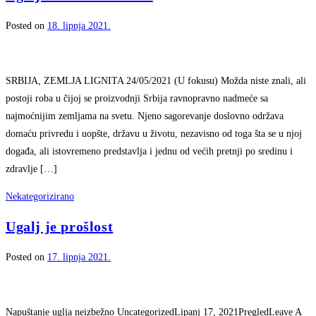
Posted on
18. lipnja 2021.
SRBIJA, ZEMLJA LIGNITA 24/05/2021 (U fokusu) Možda niste znali, ali
postoji roba u čijoj se proizvodnji Srbija ravnopravno nadmeće sa
najmoćnijim zemljama na svetu. Njeno sagorevanje doslovno održava
domaću privredu i uopšte, državu u životu, nezavisno od toga šta se u njoj
događa, ali istovremeno predstavlja i jednu od većih pretnji po sredinu i
zdravlje […]
Nekategorizirano
Ugalj je prošlost
Posted on
17. lipnja 2021.
Napuštanje uglja neizbežno UncategorizedLipanj 17, 2021PregledLeave A