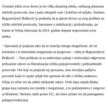
Trenutni jeftin uvoz doveo je do viška domaćeg mleka, otežanog plasmana
mlečnih proizvoda, kao i pada otkupnih cena i količina od seljaka. Snežana
Bogosavljević Bošković je podsetila da je glavni krivac za ovaj problem na
tržištu mlečnih proizvoda, Sporazum o stabilizaciji i pridruživanju, po
kojem se Srbija obavezala da 2014. godine dopusti stoprocentni uvoz
mleka.
– Sporazum je potpisan tako da ne ostavlja mnogo mogućnosti, ali mi
koristimo i te minimalne mogućnosti za pregovore – rekla je Bogosavljević
Bošković. – Tom prilikom su sa nedovoljno pažnje i nedovoljno odgovorno
prihvaćeni rokovi za liberalizaciju tržišta poljoprivrednih i prehrambenih
proizvoda. Oni koji su potpisali taj sporazum, nisu dovoljno pažljivo
procenili kada će srpski seljak biti spreman da uđe u tržišnu utakmicu.
Srbija će učini sve da zaštiti mlekarski sektor. Ovih dana zaseda Radna
grupa koja razmatra sve modele i mogućnosti, a to podrazumeva i razgovor
sa Briselom. Nećemo raditi protiv EU, ali ćemo učiniti sve da pomognemo
poljoprivrednicima.