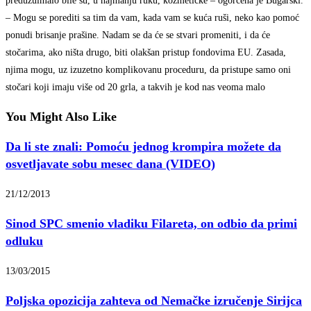
preduzuimalo bile su, u najmanju ruku, kozmetičke – ogorčena je Bugarski.
– Mogu se porediti sa tim da vam, kada vam se kuća ruši, neko kao pomoć
ponudi brisanje prašine. Nadam se da će se stvari promeniti, i da će
stočarima, ako ništa drugo, biti olakšan pristup fondovima EU. Zasada,
njima mogu, uz izuzetno komplikovanu proceduru, da pristupe samo oni
stočari koji imaju više od 20 grla, a takvih je kod nas veoma malo
You Might Also Like
Da li ste znali: Pomoću jednog krompira možete da
osvetljavate sobu mesec dana (VIDEO)
21/12/2013
Sinod SPC smenio vladiku Filareta, on odbio da primi
odluku
13/03/2015
Poljska opozicija zahteva od Nemačke izručenje Sirijca