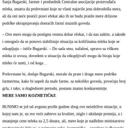
Sanja Bugarski, farmer i predsednik Centralne asocijacije proizvođača
mleka, smatra da prelevmani koje su vlasti najavile jesu dobrodošla mera,
ali da oni neće postići pravi efekat ako ih ne budu pratile mere državne
podrške ukrupnjavanju domaćih farmi muznih goveda.
– Ove mere mogu da postignu veoma dobar efekat, i da nas zaštite, a takođe
i omoguće da se ponovo stabilizuje situacija sa količinama mleka koje se
otkupljuju – ističe Bugarski. – Do sada smo, nažalost, upravo sa viškom
mleka iz uvoza, dovedeni u situaciju da otkupljivači mogu da biraju koje
mleko će uzeti, i od koga…
Prelevmane bi, dodaje Bugarski, morale da prate i druge mere podrške
farmerima, kako bi uspeli da male farme, sa nekoliko goveda, povećaju broj
grla, i tako, u doglednom periodu, postanu znatno konkurentnije.
MERE SAMO KOZMETIČKE
BUNIMO se još od avgusta prošle godine zbog ove neizdržive situacije, u
kojoj nam je, uz sve veće zahteve za kvalitet, stiglo i ukidanje premija, a i
smanjenje cene mleka za 2,5 dinara, ali, mere koje je nadležno ministarstvo