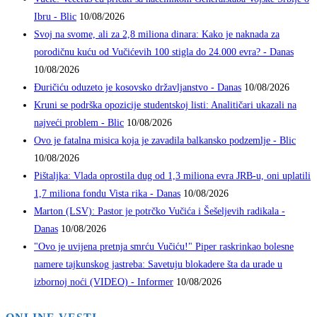
Ibru - Blic
10/08/2026
Svoj na svome, ali za 2,8 miliona dinara: Kako je naknada za
porodičnu kuću od Vučićevih 100 stigla do 24.000 evra? - Danas
10/08/2026
Đuričiću oduzeto je kosovsko državljanstvo - Danas
10/08/2026
Kruni se podrška opozicije studentskoj listi: Analitičari ukazali na
najveći problem - Blic
10/08/2026
Ovo je fatalna misica koja je zavadila balkansko podzemlje - Blic
10/08/2026
Pištaljka: Vlada oprostila dug od 1,3 miliona evra JRB-u, oni uplatili
1,7 miliona fondu Vista rika - Danas
10/08/2026
Marton (LSV): Pastor je potrčko Vučića i Šešeljevih radikala -
Danas
10/08/2026
"Ovo je uvijena pretnja smrću Vučiću!" Piper raskrinkao bolesne
namere tajkunskog jastreba: Savetuju blokadere šta da urade u
izbornoj noći (VIDEO) - Informer
10/08/2026