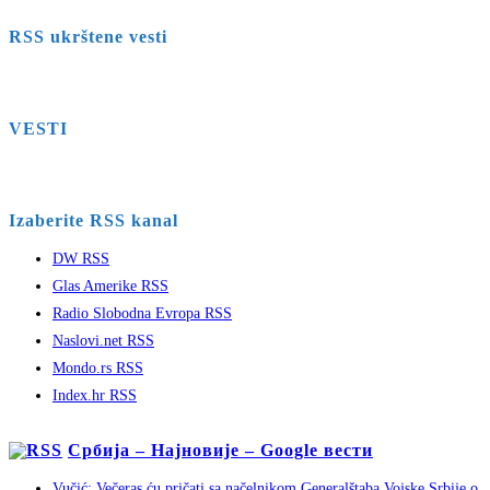
RSS ukrštene vesti
VESTI
Izaberite RSS kanal
DW RSS
Glas Amerike RSS
Radio Slobodna Evropa RSS
Naslovi.net RSS
Mondo.rs RSS
Index.hr RSS
Србија – Најновије – Google вести
Vučić: Večeras ću pričati sa načelnikom Generalštaba Vojske Srbije o