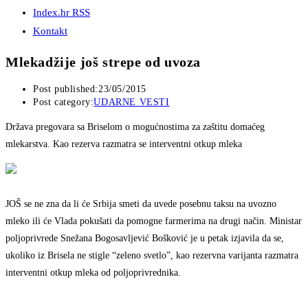
Index.hr RSS
Kontakt
Mlekadžije još strepe od uvoza
Post published:
23/05/2015
Post category:
UDARNE VESTI
Država pregovara sa Briselom o mogućnostima za zaštitu domaćeg
mlekarstva. Kao rezerva razmatra se interventni otkup mleka
JOŠ se ne zna da li će Srbija smeti da uvede posebnu taksu na uvozno
mleko ili će Vlada pokušati da pomogne farmerima na drugi način. Ministar
poljoprivrede Snežana Bogosavljević Bošković je u petak izjavila da se,
ukoliko iz Brisela ne stigle “zeleno svetlo”, kao rezervna varijanta razmatra
interventni otkup mleka od poljoprivrednika.