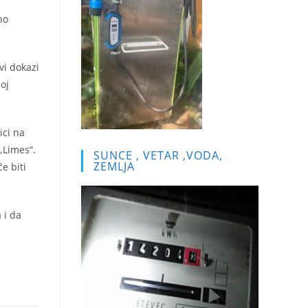
no
vi dokazi
oj
ici na
„Limes“.
SUNCE , VETAR ,VODA,
ZEMLJA
e biti
 i da