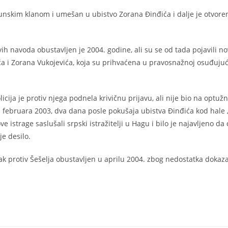
emunskim klanom i umešan u ubistvo Zorana Đinđića i dalje je otvore
vih navoda obustavljen je 2004. godine, ali su se od tada pojavili no
ća i Zorana Vukojevića, koja su prihvaćena u pravosnažnoj osuđujuć
cija je protiv njega podnela krivičnu prijavu, ali nije bio na optužn
. februara 2003, dva dana posle pokušaja ubistva Đinđića kod hale 
istrage saslušali srpski istražitelji u Hagu i bilo je najavljeno da ć
e desilo.
ak protiv Šešelja obustavljen u aprilu 2004. zbog nedostatka dokaza