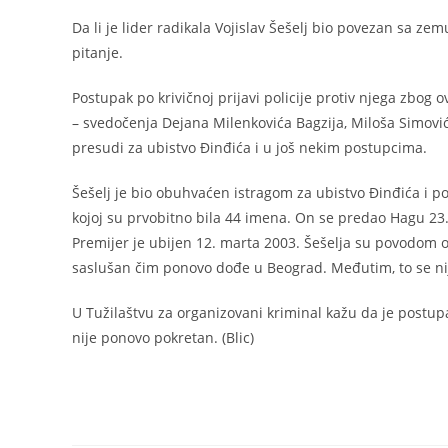
Da li je lider radikala Vojislav Šešelj bio povezan sa z
pitanje.
Postupak po krivičnoj prijavi policije protiv njega zbog o
– svedočenja Dejana Milenkovića Bagzija, Miloša Simovi
presudi za ubistvo Đinđića i u još nekim postupcima.
Šešelj je bio obuhvaćen istragom za ubistvo Đinđića i poli
kojoj su prvobitno bila 44 imena. On se predao Hagu 23
Premijer je ubijen 12. marta 2003. Šešelja su povodom ove 
saslušan čim ponovo dođe u Beograd. Međutim, to se nij
U Tužilaštvu za organizovani kriminal kažu da je postup
nije ponovo pokretan. (Blic)