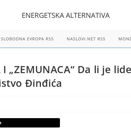
ENERGETSKA ALTERNATIVA
 SLOBODNA EVROPA RSS
NASLOVI.NET RSS
MOND
I „ZEMUNACA“ Da li je lid
stvo Đinđića
t