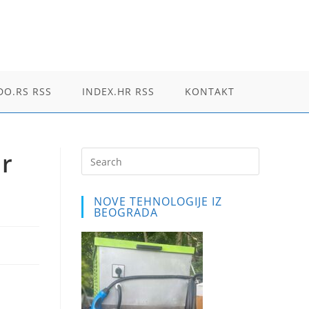
O.RS RSS
INDEX.HR RSS
KONTAKT
er
Press
Escape
to
NOVE TEHNOLOGIJE IZ
close
BEOGRADA
the
search
panel.