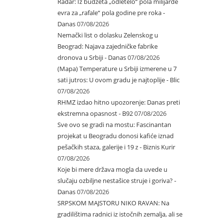
Radar: Iz budžeta „odletelo“ pola milijarde
evra za „rafale“ pola godine pre roka -
Danas
07/08/2026
Nemački list o dolasku Zelenskog u
Beograd: Najava zajedničke fabrike
dronova u Srbiji - Danas
07/08/2026
(Mapa) Temperature u Srbiji izmerene u 7
sati jutros: U ovom gradu je najtoplije - Blic
07/08/2026
RHMZ izdao hitno upozorenje: Danas preti
ekstremna opasnost - B92
07/08/2026
Sve ovo se gradi na mostu: Fascinantan
projekat u Beogradu donosi kafiće iznad
pešačkih staza, galerije i 19 z - Biznis Kurir
07/08/2026
Koje bi mere država mogla da uvede u
slučaju ozbiljne nestašice struje i goriva? -
Danas
07/08/2026
SRPSKOM MAJSTORU NIKO RAVAN: Na
gradilištima radnici iz istočnih zemalja, ali se