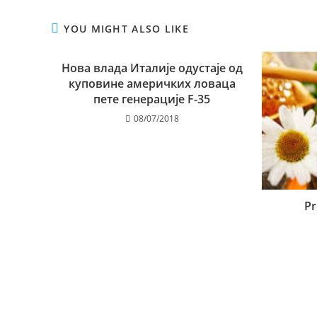
YOU MIGHT ALSO LIKE
Нова влада Италије одустаје од
куповине америчких ловаца
пете генерације F-35
08/07/2018
Pr