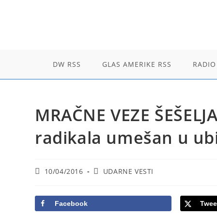
Skip
to
content
DW RSS
GLAS AMERIKE RSS
RADIO
MRAČNE VEZE ŠEŠELJA 
radikala umešan u ubi
Post
Post
10/04/2016
UDARNE VESTI
published:
category:
Facebook
Twee