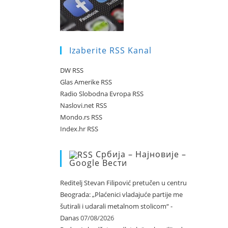
Izaberite RSS Kanal
DW RSS
Glas Amerike RSS
Radio Slobodna Evropa RSS
Naslovi.net RSS
Mondo.rs RSS
Index.hr RSS
Србија – Најновије –
Google Вести
Reditelj Stevan Filipović pretučen u centru
Beograda: „Plaćenici vladajuće partije me
šutirali i udarali metalnom stolicom“ -
Danas
07/08/2026