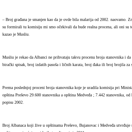
– Broj građana je smanjen kao da je ovde bila malarija od 2002. naovamo. Zna
su formirali tu komisiju mi smo očekivali da bude realna procena, ali oni su 
kazao je Musliu.
Musliu je rekao da Albanci ne prihvataju takvu procenu broja stanovnika i da
birački spisak, broj izdatih pasoša i ličnih karata, broj đaka ili broj brojila za 
Prema poslednjoj proceni broja stanovnika koje je uradila komisija pri Mini
opština Preševo 29.600 stanovnika a opština Medveđa ; 7.442 stanovnika, od k
popisu 2002.
Broj Albanaca koji žive u opštinama Preševo, Bujanovac i Medveđa utvrđuje se 