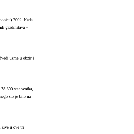
a popisu) 2002. Kada
nih gazdinstava –
dveđi uzme u obzir i
 38.300 stanovnika,
ego što je bilo na
 žive u ove tri