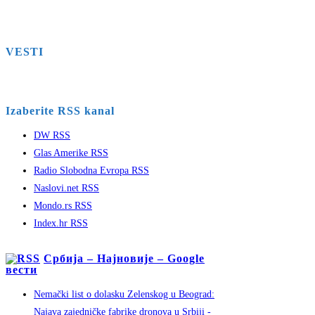
VESTI
Izaberite RSS kanal
DW RSS
Glas Amerike RSS
Radio Slobodna Evropa RSS
Naslovi.net RSS
Mondo.rs RSS
Index.hr RSS
Србија – Најновије – Google
вести
Nemački list o dolasku Zelenskog u Beograd:
Najava zajedničke fabrike dronova u Srbiji -