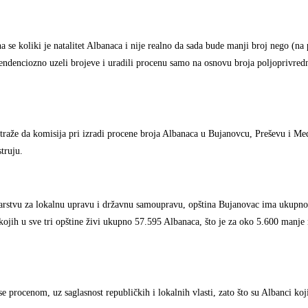
 se koliki je natalitet Albanaca i nije realno da sada bude manji broj nego (n
tendenciozno uzeli brojeve i uradili procenu samo na osnovu broja poljoprivred
 traže da komisija pri izradi procene broja Albanaca u Bujanovcu, Preševu i Me
struju.
starstvu za lokalnu upravu i državnu samoupravu, opština Bujanovac ima ukupno
ojih u sve tri opštine živi ukupno 57.595 Albanaca, što je za oko 5.600 manje n
procenom, uz saglasnost republičkih i lokalnih vlasti, zato što su Albanci koji