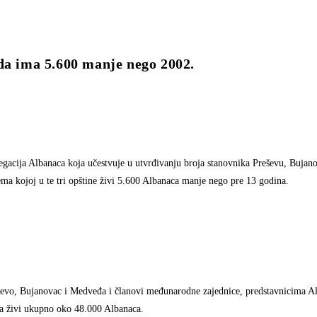
da ima 5.600 manje nego 2002.
egacija Albanaca koja učestvuje u utvrđivanju broja stanovnika Preševu, Bujan
ema kojoj u te tri opštine živi 5.600 Albanaca manje nego pre 13 godina.
reševo, Bujanovac i Medveđa i članovi međunarodne zajednice, predstavnicima Al
a živi ukupno oko 48.000 Albanaca.