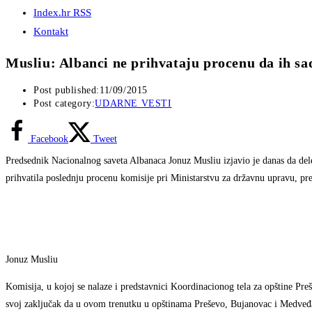
Index.hr RSS
Kontakt
Musliu: Albanci ne prihvataju procenu da ih sa
Post published:
11/09/2015
Post category:
UDARNE VESTI
Facebook
Tweet
Predsednik Nacionalnog saveta Albanaca Jonuz Musliu izjavio je danas da del
prihvatila poslednju procenu komisije pri Ministarstvu za državnu upravu, pr
Jonuz Musliu
Komisija, u kojoj se nalaze i predstavnici Koordinacionog tela za opštine P
svoj zaključak da u ovom trenutku u opštinama Preševo, Bujanovac i Medveđ