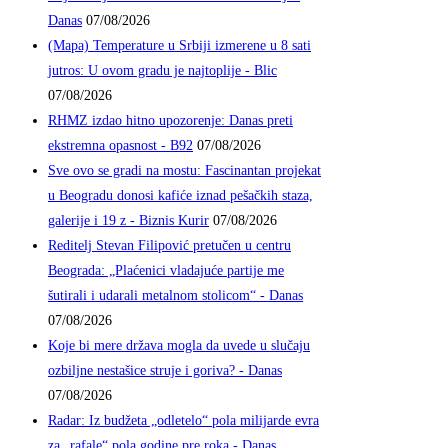
Danas
07/08/2026
(Mapa) Temperature u Srbiji izmerene u 8 sati
jutros: U ovom gradu je najtoplije - Blic
07/08/2026
RHMZ izdao hitno upozorenje: Danas preti
ekstremna opasnost - B92
07/08/2026
Sve ovo se gradi na mostu: Fascinantan projekat
u Beogradu donosi kafiće iznad pešačkih staza,
galerije i 19 z - Biznis Kurir
07/08/2026
Reditelj Stevan Filipović pretučen u centru
Beograda: „Plaćenici vladajuće partije me
šutirali i udarali metalnom stolicom“ - Danas
07/08/2026
Koje bi mere država mogla da uvede u slučaju
ozbiljne nestašice struje i goriva? - Danas
07/08/2026
Radar: Iz budžeta „odletelo“ pola milijarde evra
za „rafale“ pola godine pre roka - Danas