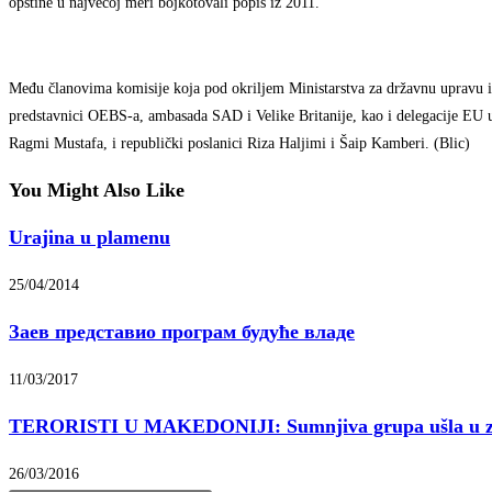
opštine u najvećoj meri bojkotovali popis iz 2011.
Među članovima komisije koja pod okriljem Ministarstva za državnu upravu i
predstavnici OEBS-a, ambasada SAD i Velike Britanije, kao i delegacije EU u 
Ragmi Mustafa, i republički poslanici Riza Haljimi i Šaip Kamberi. (Blic)
You Might Also Like
Urajina u plamenu
25/04/2014
Заев представио програм будуће владе
11/03/2017
TERORISTI U MAKEDONIJI: Sumnjiva grupa ušla u ze
26/03/2016