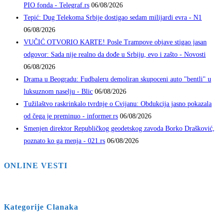
PIO fonda - Telegraf.rs
06/08/2026
Tepić: Dug Telekoma Srbije dostigao sedam milijardi evra - N1
06/08/2026
VUČIĆ OTVORIO KARTE! Posle Trampove objave stigao jasan
odgovor: Sada nije realno da dođe u Srbiju, evo i zašto - Novosti
06/08/2026
Drama u Beogradu: Fudbaleru demoliran skupoceni auto "bentli" u
luksuznom naselju - Blic
06/08/2026
Tužilaštvo raskrinkalo tvrdnje o Cvijanu: Obdukcija jasno pokazala
od čega je preminuo - informer.rs
06/08/2026
Smenjen direktor Republičkog geodetskog zavoda Borko Drašković,
poznato ko ga menja - 021.rs
06/08/2026
ONLINE VESTI
Kategorije Clanaka