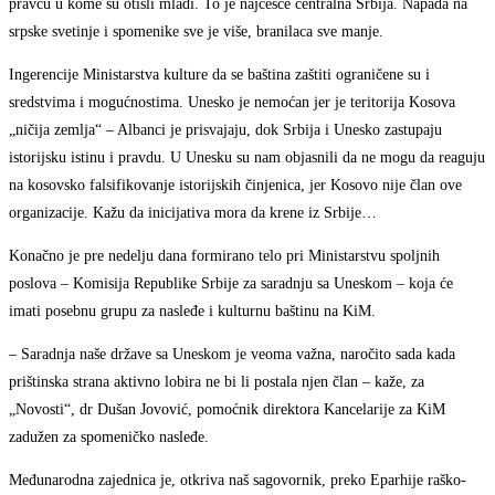
pravcu u kome su otišli mlađi. To je najčešće centralna Srbija. Napada na
srpske svetinje i spomenike sve je više, branilaca sve manje.
Ingerencije Ministarstva kulture da se baština zaštiti ograničene su i
sredstvima i mogućnostima. Unesko je nemoćan jer je teritorija Kosova
„ničija zemlja“ – Albanci je prisvajaju, dok Srbija i Unesko zastupaju
istorijsku istinu i pravdu. U Unesku su nam objasnili da ne mogu da reaguju
na kosovsko falsifikovanje istorijskih činjenica, jer Kosovo nije član ove
organizacije. Kažu da inicijativa mora da krene iz Srbije…
Konačno je pre nedelju dana formirano telo pri Ministarstvu spoljnih
poslova – Komisija Republike Srbije za saradnju sa Uneskom – koja će
imati posebnu grupu za nasleđe i kulturnu baštinu na KiM.
– Saradnja naše države sa Uneskom je veoma važna, naročito sada kada
prištinska strana aktivno lobira ne bi li postala njen član – kaže, za
„Novosti“, dr Dušan Jovović, pomoćnik direktora Kancelarije za KiM
zadužen za spomeničko nasleđe.
Međunarodna zajednica je, otkriva naš sagovornik, preko Eparhije raško-