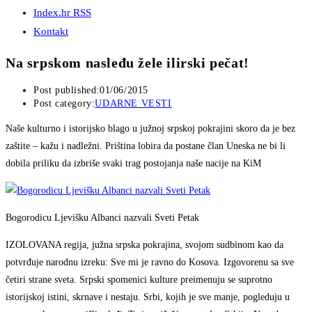
Index.hr RSS
Kontakt
Na srpskom nasleđu žele ilirski pečat!
Post published:
01/06/2015
Post category:
UDARNE VESTI
Naše kulturno i istorijsko blago u južnoj srpskoj pokrajini skoro da je bez
zaštite – kažu i nadležni. Priština lobira da postane član Uneska ne bi li
dobila priliku da izbriše svaki trag postojanja naše nacije na KiM
Bogorodicu Ljevišku Albanci nazvali Sveti Petak
IZOLOVANA regija, južna srpska pokrajina, svojom sudbinom kao da
potvrđuje narodnu izreku: Sve mi je ravno do Kosova. Izgovorenu sa sve
četiri strane sveta. Srpski spomenici kulture preimenuju se suprotno
istorijskoj istini, skrnave i nestaju. Srbi, kojih je sve manje, pogleduju u