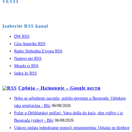
VESTI
Izaberite RSS kanal
DW RSS
Glas Amerike RSS
Radio Slobodna Evropa RSS
Naslovi.net RSS
Mondo.rs RSS
Index.hr RSS
Србија – Најновије – Google вести
Nebo se odjednom zacrnilo, počelo nevreme u Beogradu: Odjekuje
jaka grmljavina - Blic
06/08/2026
Požar u Deliblatskoj peščari: Vatra došla do kuća, dim vidljiv i iz
Beograda (video) - Blic
06/08/2026
Uskoro isplata jednokratne pomoći penzionerima: Oglasio se direktor