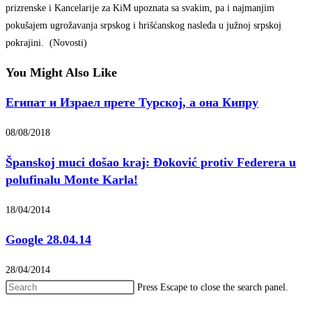
prizrenske i Kancelarije za KiM upoznata sa svakim, pa i najmanjim
pokušajem ugrožavanja srpskog i hrišćanskog nasleđa u južnoj srpskoj
pokrajini. (Novosti)
You Might Also Like
Египат и Израел прете Турској, а она Кипру
08/08/2018
Španskoj muci došao kraj: Đoković protiv Federera u
polufinalu Monte Karla!
18/04/2014
Google 28.04.14
28/04/2014
Press Escape to close the search panel.