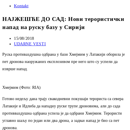
Kontakt
НАЈЖЕШЋЕ ДО САД: Нови терористички
напад на руску базу у Сирији
Post
15/08/2018
published:
Post
UDARNE VESTI
category:
Руска противаздушна одбрана у бази Хмејмим у Латакији оборила је
пет дронова наоружаних експлозивом пре него што су успели да
изврше напад.
Хмејмим (Фото: RIA)
Готово недељу дана трају свакодневни покушаји терориста са севера
Латакије и Идлиба да нападну руске трупе дроновима, али до сада
противваздушна одбрана успела је да одбрани Хмејмим. Терористи
углавно шаљу по један или два дрона, а задњи напад је био са пет
дронова.