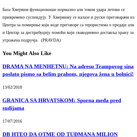
База Хмејмим функционише нормално али током удара летови се
привремено суспендују. У Хмејмиму се налазе и руски преговарачи из
Центра за помирење који воде преговоре са терористима о предаји али
и Центар за дистрибуцију помоћи који свакодневно доставља храну за
угрожена подручја. (PRAVDA)
You Might Also Like
DRAMA NA MENHETNU: Na adresu Trampovog sina
poslato pismo sa belim prahom, njegova žena u bolnici!
13/02/2018
GRANICA SA HRVATSKOM: Sporna međa pred
sudijama
17/07/2016
DB HTEO DA OTME OD TUĐMANA MILION