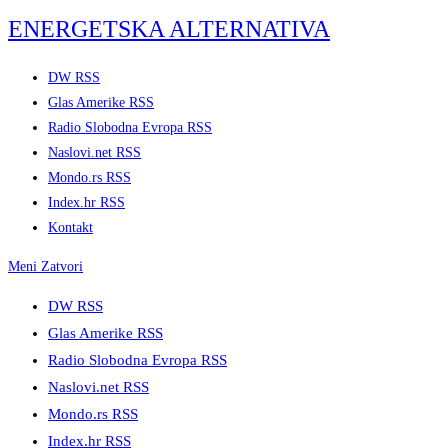
Skip
ENERGETSKA ALTERNATIVA
to
content
DW RSS
Glas Amerike RSS
Radio Slobodna Evropa RSS
Naslovi.net RSS
Mondo.rs RSS
Index.hr RSS
Kontakt
Meni
Zatvori
DW RSS
Glas Amerike RSS
Radio Slobodna Evropa RSS
Naslovi.net RSS
Mondo.rs RSS
Index.hr RSS