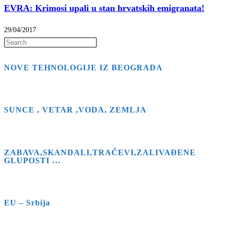
EVRA: Krimosi upali u stan hrvatskih emigranata!
29/04/2017
Press
Escape
NOVE TEHNOLOGIJE IZ BEOGRADA
to
close
the
search
SUNCE , VETAR ,VODA, ZEMLJA
panel.
ZABAVA,SKANDALI,TRAČEVI,ZALIVAĐENE
GLUPOSTI …
EU – Srbija