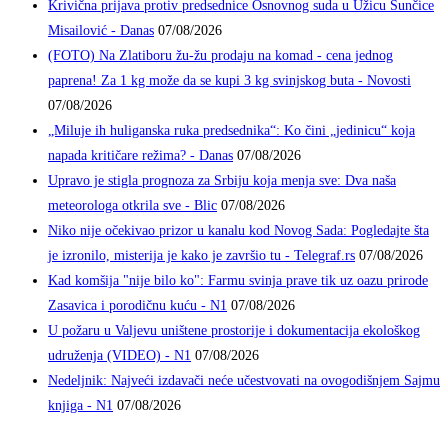
Krivična prijava protiv predsednice Osnovnog suda u Užicu Sunčice
Misailović - Danas
07/08/2026
(FOTO) Na Zlatiboru žu-žu prodaju na komad - cena jednog
paprena! Za 1 kg može da se kupi 3 kg svinjskog buta - Novosti
07/08/2026
„Miluje ih huliganska ruka predsednika“: Ko čini „jedinicu“ koja
napada kritičare režima? - Danas
07/08/2026
Upravo je stigla prognoza za Srbiju koja menja sve: Dva naša
meteorologa otkrila sve - Blic
07/08/2026
Niko nije očekivao prizor u kanalu kod Novog Sada: Pogledajte šta
je izronilo, misterija je kako je završio tu - Telegraf.rs
07/08/2026
Kad komšija "nije bilo ko": Farmu svinja prave tik uz oazu prirode
Zasavica i porodičnu kuću - N1
07/08/2026
U požaru u Valjevu uništene prostorije i dokumentacija ekološkog
udruženja (VIDEO) - N1
07/08/2026
Nedeljnik: Najveći izdavači neće učestvovati na ovogodišnjem Sajmu
knjiga - N1
07/08/2026