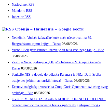
Naslovi.net RSS
Mondo.rs RSS
Index.hr RSS
Србија – Најновије – Google вести
Nedeljnik: Vodeće izdavačke kuće neće učestvovati na 69.
Beogradskom sajmu knjiga - Danas
08/08/2026
Vučić u Belegišu: Budžet Pazove je tri puta veći nego ranije - Blic
08/08/2026
Zašto je Vučić godišnjicu „Oluje“ obeležio u Mrkonjić Gradu? -
Danas
08/08/2026
Sankcije NIS-u dovele do odlaska Rajanera iz Niša: Da li Srbija
ostaje bez jeftinih avionskih letova? - Danas
08/08/2026
Dronovi nadgledaju vozače ka Crnoj Gori: Opomenuti svi zbog ovog
prekršaja - Blic
08/08/2026
OVO JE MLADIĆ IZ PAZARA KOJI JE POGINUO U ULCINJU:
Stradao pred očima rođenog brata - njihov drug uhapšen zbog -