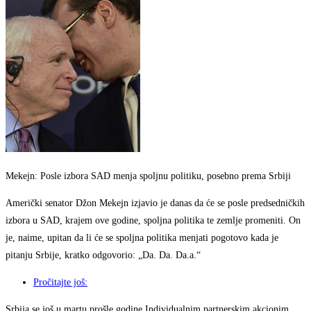
Mekejn: Posle izbora SAD menja spoljnu politiku, posebno prema Srbiji
Američki senator Džon Mekejn izjavio je danas da će se posle predsedničkih
izbora u SAD, krajem ove godine, spoljna politika te zemlje promeniti. On
je, naime, upitan da li će se spoljna politika menjati pogotovo kada je
pitanju Srbije, kratko odgovorio: „Da. Da. Da.a.“
Pročitajte još:
Srbija se još u martu prošle godine Individualnim partnerskim akcionim