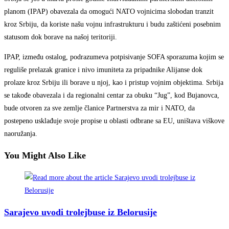
planom (IPAP) obavezala da omogući NATO vojnicima slobodan tranzit
kroz Srbiju, da koriste našu vojnu infrastrukturu i budu zaštićeni posebnim
statusom dok borave na našoj teritoriji.
IPAP, između ostalog, podrazumeva potpisivanje SOFA sporazuma kojim se
reguliše prelazak granice i nivo imuniteta za pripadnike Alijanse dok
prolaze kroz Srbiju ili borave u njoj, kao i pristup vojnim objektima. Srbija
se takođe obavezala i da regionalni centar za obuku “Jug”, kod Bujanovca,
bude otvoren za sve zemlje članice Partnerstva za mir i NATO, da
postepeno usklađuje svoje propise u oblasti odbrane sa EU, uništava viškove
naoružanja.
You Might Also Like
Sarajevo uvodi trolejbuse iz Belorusije