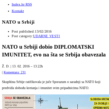
Index.hr RSS
Kontakt
NATO u Srbiji
Post published:
13/02/2016
Post category:
UDARNE VESTI
NATO u Srbiji dobio DIPLOMATSKI
IMUNITET, evo na šta se Srbija obavezala
Ž. D. | 13. 02. 2016 – 13:22h
|
Komentara: 231
Skupština Srbije ratifikovala je juče Sporazum o saradnji sa NATO koji
predviđa slobodu kretanja i imunitet svim pripadnicima NATO.