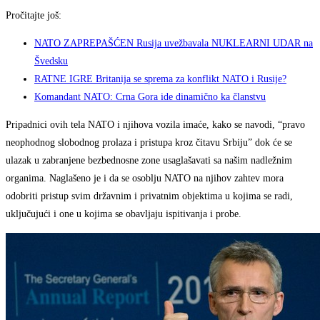
Pročitajte još:
NATO ZAPREPAŠĆEN Rusija uvežbavala NUKLEARNI UDAR na
Švedsku
RATNE IGRE Britanija se sprema za konflikt NATO i Rusije?
Komandant NATO: Crna Gora ide dinamično ka članstvu
Pripadnici ovih tela NATO i njihova vozila imaće, kako se navodi, “pravo
neophodnog slobodnog prolaza i pristupa kroz čitavu Srbiju” dok će se
ulazak u zabranjene bezbednosne zone usaglašavati sa našim nadležnim
organima. Naglašeno je i da se osoblju NATO na njihov zahtev mora
odobriti pristup svim državnim i privatnim objektima u kojima se radi,
uključujući i one u kojima se obavljaju ispitivanja i probe.