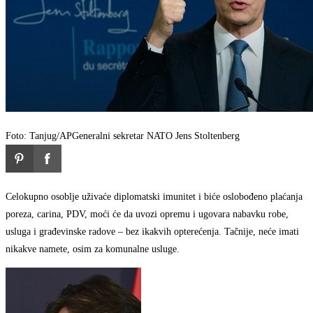
Foto: Tanjug/AP
Generalni sekretar NATO Jens Stoltenberg
Celokupno osoblje uživaće diplomatski imunitet i biće oslobođeno plaćanja
poreza, carina, PDV, moći će da uvozi opremu i ugovara nabavku robe,
usluga i građevinske radove – bez ikakvih opterećenja. Tačnije, neće imati
nikakve namete, osim za komunalne usluge.