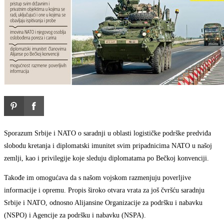
Sporazum Srbije i NATO o saradnji u oblasti logističke podrške predviđa
slobodu kretanja i diplomatski imunitet svim pripadnicima NATO u našoj
zemlji, kao i privilegije koje sleduju diplomatama po Bečkoj konvenciji.
Takođe im omogućava da s našom vojskom razmenjuju poverljive
informacije i opremu. Propis široko otvara vrata za još čvršću saradnju
Srbije i NATO, odnosno Alijansine Organizacije za podršku i nabavku
(NSPO) i Agencije za podršku i nabavku (NSPA).