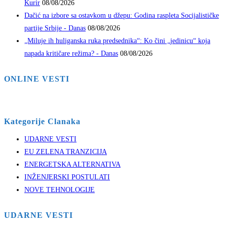
Kurir
08/08/2026
Dačić na izbore sa ostavkom u džepu: Godina raspleta Socijalističke
partije Srbije - Danas
08/08/2026
„Miluje ih huliganska ruka predsednika“: Ko čini „jedinicu“ koja
napada kritičare režima? - Danas
08/08/2026
ONLINE VESTI
Kategorije Clanaka
UDARNE VESTI
EU ZELENA TRANZICIJA
ENERGETSKA ALTERNATIVA
INŽENJERSKI POSTULATI
NOVE TEHNOLOGIJE
UDARNE VESTI