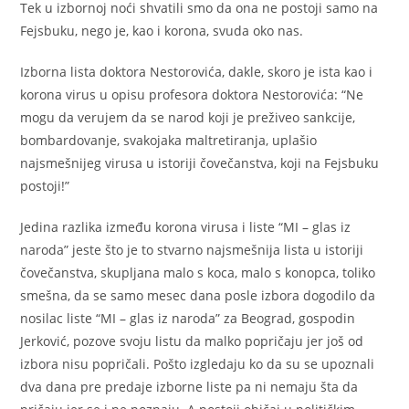
Tek u izbornoj noći shvatili smo da ona ne postoji samo na
Fejsbuku, nego je, kao i korona, svuda oko nas.
Izborna lista doktora Nestorovića, dakle, skoro je ista kao i
korona virus u opisu profesora doktora Nestorovića: “Ne
mogu da verujem da se narod koji je preživeo sankcije,
bombardovanje, svakojaka maltretiranja, uplašio
najsmešnijeg virusa u istoriji čovečanstva, koji na Fejsbuku
postoji!”
Jedina razlika između korona virusa i liste “MI – glas iz
naroda” jeste što je to stvarno najsmešnija lista u istoriji
čovečanstva, skupljana malo s koca, malo s konopca, toliko
smešna, da se samo mesec dana posle izbora dogodilo da
nosilac liste “MI – glas iz naroda” za Beograd, gospodin
Jerković, pozove svoju listu da malko popričaju jer još od
izbora nisu popričali. Pošto izgledaju ko da su se upoznali
dva dana pre predaje izborne liste pa ni nemaju šta da