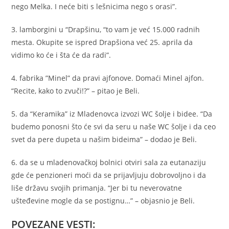
nego Melka. I neće biti s lešnicima nego s orasi”.
3. lamborgini u “Drapšinu, “to vam je već 15.000 radnih
mesta. Okupite se ispred Drapšiona već 25. aprila da
vidimo ko će i šta će da radi”.
4. fabrika ”Minel” da pravi ajfonove. Domaći Minel ajfon.
“Recite, kako to zvuči!?” – pitao je Beli.
5. da “Keramika” iz Mladenovca izvozi WC šolje i bidee. “Da
budemo ponosni što će svi da seru u naše WC šolje i da ceo
svet da pere dupeta u našim bideima” – dodao je Beli.
6. da se u mladenovačkoj bolnici otviri sala za eutanaziju
gde će penzioneri moći da se prijavljuju dobrovoljno i da
liše državu svojih primanja. “Jer bi tu neverovatne
ušteđevine mogle da se postignu…” – objasnio je Beli.
POVEZANE VESTI: