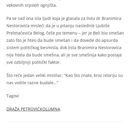
vekovnih srpskih ognjišta.
Pa se sad ona sila ljudi koja je glasala za listu dr Branimira
Nestorovića misleći da je u pitanju naslednik Ljubiše
Preletačevića Belog, češe po temenu – jer je Beli bio smešan
zato što je hteo da bude smešan i da dovede do apsurda
sistem političkog besmisla, dok lista Branimira Nestorovića
nije htela da bude smešna, ali je sve smešnija kako postaje
sve ozbiljniji politički faktor.
Što reče jedan veliki mislilac: “Kao što znate, kroz istoriju su
nas vodile razne budale…”
Tagovi
DRAŽA PETROVIĆ
KOLUMNA