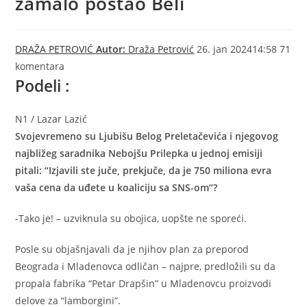
zamalo postao Beli
DRAŽA PETROVIĆ
Autor:
Draža Petrović
26. jan 202414:58
71
komentara
Podeli :
N1 / Lazar Lazić
Svojevremeno su Ljubišu Belog Preletačevića i njegovog
najbližeg saradnika Nebojšu Prilepka u jednoj emisiji
pitali: “Izjavili ste juče, prekjuče, da je 750 miliona evra
vaša cena da uđete u koaliciju sa SNS-om“?
-Tako je! – uzviknula su obojica, uopšte ne sporeći.
Posle su objašnjavali da je njihov plan za preporod
Beograda i Mladenovca odličan – najpre, predložili su da
propala fabrika “Petar Drapšin” u Mladenovcu proizvodi
delove za “lamborgini”.