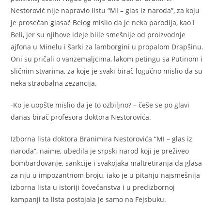
Nestorović nije napravio listu “MI – glas iz naroda”, za koju
je prosečan glasač Belog mislio da je neka parodija, kao i
Beli, jer su njihove ideje biile smešnije od proizvodnje
ajfona u Minelu i šarki za lamborgini u propalom Drapšinu.
Oni su pričali o vanzemaljcima, lakom petingu sa Putinom i
sličnim stvarima, za koje je svaki birač logučno mislio da su
neka straobalna zezancija.
-Ko je uopšte mislio da je to ozbiljno? – češe se po glavi
danas birač profesora doktora Nestorovića.
Izborna lista doktora Branimira Nestorovića “MI – glas iz
naroda”, naime, ubedila je srpski narod koji je preživeo
bombardovanje, sankcije i svakojaka maltretiranja da glasa
za nju u impozantnom broju, iako je u pitanju najsmešnija
izborna lista u istoriji čovečanstva i u predizbornoj
kampanji ta lista postojala je samo na Fejsbuku.