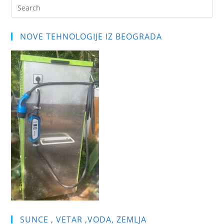
Pre
Es
to
NOVE TEHNOLOGIJE IZ BEOGRADA
clo
the
sea
pan
SUNCE , VETAR ,VODA, ZEMLJA