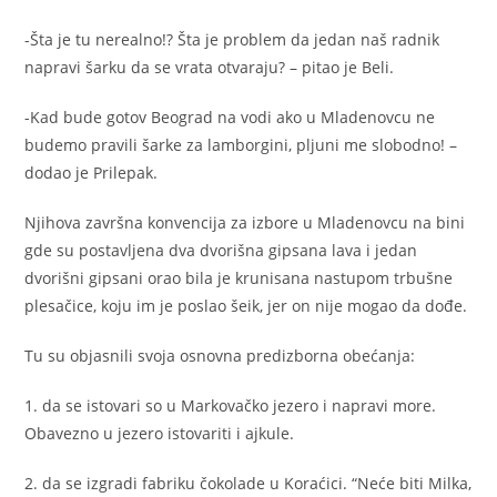
-Šta je tu nerealno!? Šta je problem da jedan naš radnik
napravi šarku da se vrata otvaraju? – pitao je Beli.
-Kad bude gotov Beograd na vodi ako u Mladenovcu ne
budemo pravili šarke za lamborgini, pljuni me slobodno! –
dodao je Prilepak.
Njihova završna konvencija za izbore u Mladenovcu na bini
gde su postavljena dva dvorišna gipsana lava i jedan
dvorišni gipsani orao bila je krunisana nastupom trbušne
plesačice, koju im je poslao šeik, jer on nije mogao da dođe.
Tu su objasnili svoja osnovna predizborna obećanja:
1. da se istovari so u Markovačko jezero i napravi more.
Obavezno u jezero istovariti i ajkule.
2. da se izgradi fabriku čokolade u Koraćici. “Neće biti Milka,