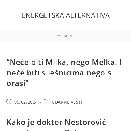
Skip
to
ENERGETSKA ALTERNATIVA
content
MENI
“Neće biti Milka, nego Melka. I
neće biti s lešnicima nego s
orasi”
Post
Post
05/02/2024
UDARNE VESTI
published:
category:
Kako je doktor Nestorović