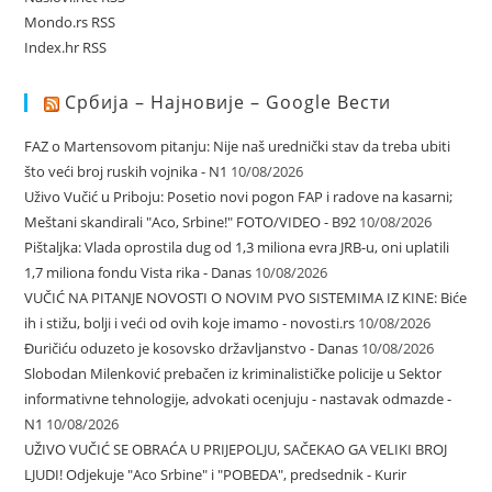
Mondo.rs RSS
Index.hr RSS
Србија – Најновије – Google Вести
FAZ o Martensovom pitanju: Nije naš urednički stav da treba ubiti
što veći broj ruskih vojnika - N1
10/08/2026
Uživo Vučić u Priboju: Posetio novi pogon FAP i radove na kasarni;
Meštani skandirali "Aco, Srbine!" FOTO/VIDEO - B92
10/08/2026
Pištaljka: Vlada oprostila dug od 1,3 miliona evra JRB-u, oni uplatili
1,7 miliona fondu Vista rika - Danas
10/08/2026
VUČIĆ NA PITANJE NOVOSTI O NOVIM PVO SISTEMIMA IZ KINE: Biće
ih i stižu, bolji i veći od ovih koje imamo - novosti.rs
10/08/2026
Đuričiću oduzeto je kosovsko državljanstvo - Danas
10/08/2026
Slobodan Milenković prebačen iz kriminalističke policije u Sektor
informativne tehnologije, advokati ocenjuju - nastavak odmazde -
N1
10/08/2026
UŽIVO VUČIĆ SE OBRAĆA U PRIJEPOLJU, SAČEKAO GA VELIKI BROJ
LJUDI! Odjekuje "Aco Srbine" i "POBEDA", predsednik - Kurir