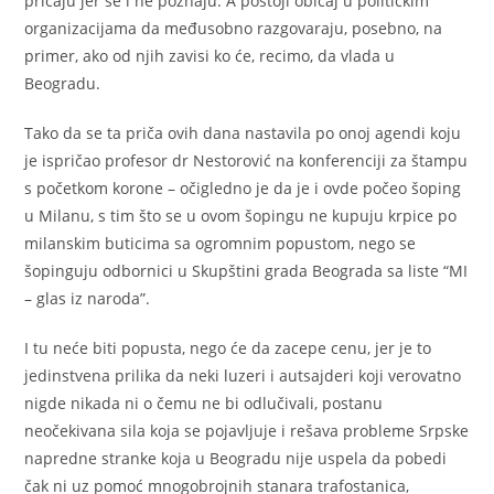
pričaju jer se i ne poznaju. A postoji običaj u političkim
organizacijama da međusobno razgovaraju, posebno, na
primer, ako od njih zavisi ko će, recimo, da vlada u
Beogradu.
Tako da se ta priča ovih dana nastavila po onoj agendi koju
je ispričao profesor dr Nestorović na konferenciji za štampu
s početkom korone – očigledno je da je i ovde počeo šoping
u Milanu, s tim što se u ovom šopingu ne kupuju krpice po
milanskim buticima sa ogromnim popustom, nego se
šopinguju odbornici u Skupštini grada Beograda sa liste “MI
– glas iz naroda”.
I tu neće biti popusta, nego će da zacepe cenu, jer je to
jedinstvena prilika da neki luzeri i autsajderi koji verovatno
nigde nikada ni o čemu ne bi odlučivali, postanu
neočekivana sila koja se pojavljuje i rešava probleme Srpske
napredne stranke koja u Beogradu nije uspela da pobedi
čak ni uz pomoć mnogobrojnih stanara trafostanica,