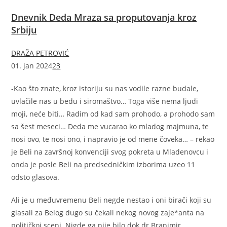
Dnevnik Deda Mraza sa proputovanja kroz
Srbiju
DRAŽA PETROVIĆ
01. jan 2024
23
-Kao što znate, kroz istoriju su nas vodile razne budale,
uvlačile nas u bedu i siromaštvo… Toga više nema ljudi
moji, neće biti… Radim od kad sam prohodo, a prohodo sam
sa šest meseci… Deda me vucarao ko mladog majmuna, te
nosi ovo, te nosi ono, i napravio je od mene čoveka… – rekao
je Beli na završnoj konvenciji svog pokreta u Mladenovcu i
onda je posle Beli na predsedničkim izborima uzeo 11
odsto glasova.
Ali je u međuvremenu Beli negde nestao i oni birači koji su
glasali za Belog dugo su čekali nekog novog zaje*anta na
političkoj sceni. Nigde ga nije bilo dok dr Branimir