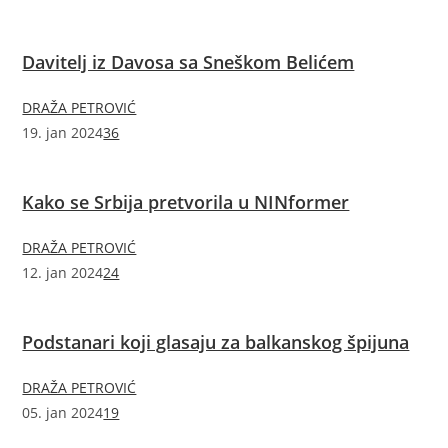
Davitelj iz Davosa sa Sneškom Belićem
DRAŽA PETROVIĆ
19. jan 2024
36
Kako se Srbija pretvorila u NINformer
DRAŽA PETROVIĆ
12. jan 2024
24
Podstanari koji glasaju za balkanskog špijuna
DRAŽA PETROVIĆ
05. jan 2024
19