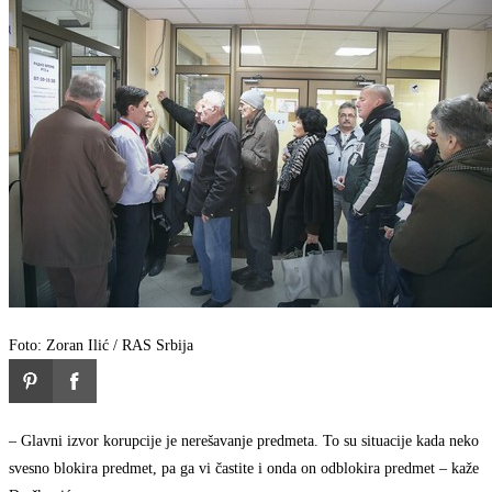
Foto: Zoran Ilić / RAS Srbija
– Glavni izvor korupcije je nerešavanje predmeta. To su situacije kada neko
svesno blokira predmet, pa ga vi častite i onda on odblokira predmet – kaže