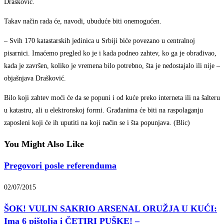
Drašković.
Takav način rada će, navodi, ubuduće biti onemogućen.
– Svih 170 katastarskih jedinica u Srbiji biće povezano u centralnoj
pisarnici. Imaćemo pregled ko je i kada podneo zahtev, ko ga je obrađivao,
kada je završen, koliko je vremena bilo potrebno, šta je nedostajalo ili nije –
objašnjava Drašković.
Bilo koji zahtev moći će da se popuni i od kuće preko interneta ili na šalteru
u katastru, ali u elektronskoj formi. Građanima će biti na raspolaganju
zaposleni koji će ih uputiti na koji način se i šta popunjava. (Blic)
You Might Also Like
Pregovori posle referenduma
02/07/2015
ŠOK! VULIN SAKRIO ARSENAL ORUŽJA U KUĆI:
Ima 6 pištolja i ČETIRI PUŠKE! –