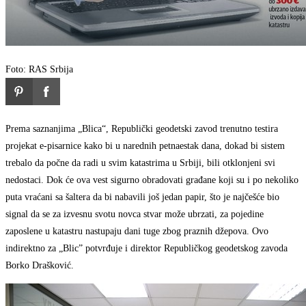
Foto: RAS Srbija
Prema saznanjima „Blica“, Republički geodetski zavod trenutno testira
projekat e-pisarnice kako bi u narednih petnaestak dana, dokad bi sistem
trebalo da počne da radi u svim katastrima u Srbiji, bili otklonjeni svi
nedostaci. Dok će ova vest sigurno obradovati građane koji su i po nekoliko
puta vraćani sa šaltera da bi nabavili još jedan papir, što je najčešće bio
signal da se za izvesnu svotu novca stvar može ubrzati, za pojedine
zaposlene u katastru nastupaju dani tuge zbog praznih džepova. Ovo
indirektno za „Blic” potvrđuje i direktor Republičkog geodetskog zavoda
Borko Drašković.