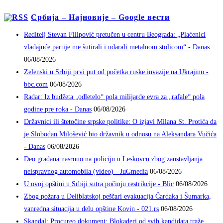
Србија – Најновије – Google вести
Reditelj Stevan Filipović pretučen u centru Beograda: „Plaćenici
vladajuće partije me šutirali i udarali metalnom stolicom“ - Danas
06/08/2026
Zelenski u Srbiji prvi put od početka ruske invazije na Ukrajinu -
bbc.com
06/08/2026
Radar: Iz budžeta „odletelo“ pola milijarde evra za „rafale“ pola
godine pre roka - Danas
06/08/2026
Državnici ili štetočine srpske politike: O izjavi Milana St. Protića da
je Slobodan Milošević bio državnik u odnosu na Aleksandara Vučića
- Danas
06/08/2026
Deo građana nasrnuo na policiju u Leskovcu zbog zaustavljanja
neispravnog automobila (video) - JuGmedia
06/08/2026
U ovoj opštini u Srbiji sutra počinju restrikcije - Blic
06/08/2026
Zbog požara u Deliblatskoj peščari evakuacija Čardaka i Šumarka,
vanredna situacija u delu opštine Kovin - 021.rs
06/08/2026
Skandal: Procureo dokument; Blokaderi od svih kandidata traže