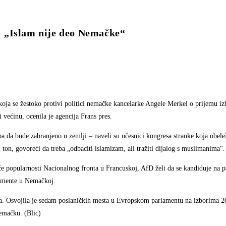
 „Islam nije deo Nemačke“
ja se žestoko protivi politici nemačke kancelarke Angele Merkel o prijemu izbe
 većinu, ocenila je agencija Frans pres.
 da bude zabranjeno u zemlji – naveli su učesnici kongresa stranke koja obele
 ton, govoreći da treba „odbaciti islamizam, ali tražiti dijalog s muslimanima“.
uće popularnosti Nacionalnog fronta u Francuskoj, AfD želi da se kandiduje na 
lamente u Nemačkoj.
na. Osvojila je sedam poslaničkih mesta u Evropskom parlamentu na izborima 2
emačku. (Blic)