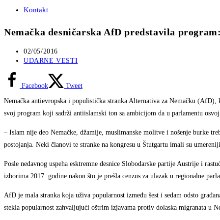
Kontakt
Nemačka desničarska AfD predstavila program:
Post
02/05/2016
published:
Post
UDARNE VESTI
category:
Facebook
Tweet
Nemačka antievropska i populistička stranka Alternativa za Nemačku (AfD), ko
svoj program koji sadrži antiislamski ton sa ambicijom da u parlamentu osvoji
– Islam nije deo Nemačke, džamije, muslimanske molitve i nošenje burke treba
postojanja. Neki članovi te stranke na kongresu u Štutgartu imali su umereniji
Posle nedavnog uspeha esktremne desnice Slobodarske partije Austrije i rast
izborima 2017. godine nakon što je prešla cenzus za ulazak u regionalne par
AfD je mala stranka koja uživa popularnost između šest i sedam odsto građa
stekla popularnost zahvaljujući oštrim izjavama protiv dolaska migranata u N