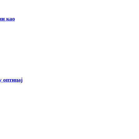
ни као
 оптицај