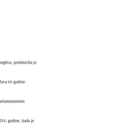
glica, predstavila je
žava tri godine
parlamentarnim
014. godine, kada je