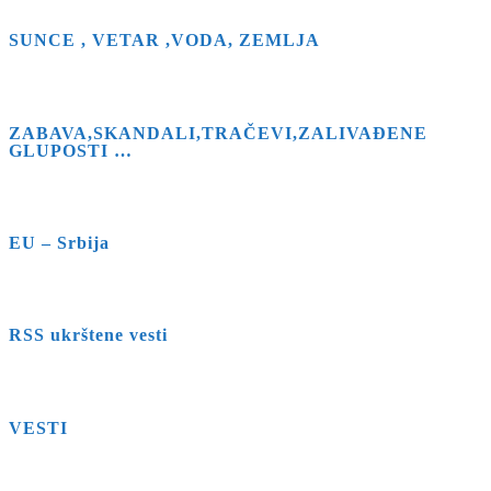
the
search
SUNCE , VETAR ,VODA, ZEMLJA
panel.
ZABAVA,SKANDALI,TRAČEVI,ZALIVAĐENE
GLUPOSTI …
EU – Srbija
RSS ukrštene vesti
VESTI