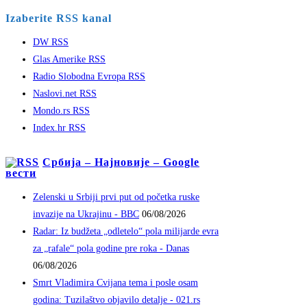
Izaberite RSS kanal
DW RSS
Glas Amerike RSS
Radio Slobodna Evropa RSS
Naslovi.net RSS
Mondo.rs RSS
Index.hr RSS
Србија – Најновије – Google
вести
Zelenski u Srbiji prvi put od početka ruske
invazije na Ukrajinu - BBC
06/08/2026
Radar: Iz budžeta „odletelo“ pola milijarde evra
za „rafale“ pola godine pre roka - Danas
06/08/2026
Smrt Vladimira Cvijana tema i posle osam
godina: Tuzilaštvo objavilo detalje - 021.rs