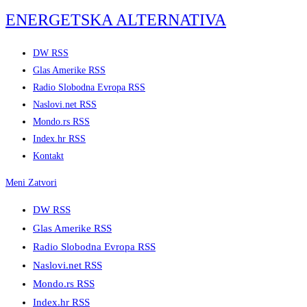
Skip
ENERGETSKA ALTERNATIVA
to
content
DW RSS
Glas Amerike RSS
Radio Slobodna Evropa RSS
Naslovi.net RSS
Mondo.rs RSS
Index.hr RSS
Kontakt
Meni
Zatvori
DW RSS
Glas Amerike RSS
Radio Slobodna Evropa RSS
Naslovi.net RSS
Mondo.rs RSS
Index.hr RSS