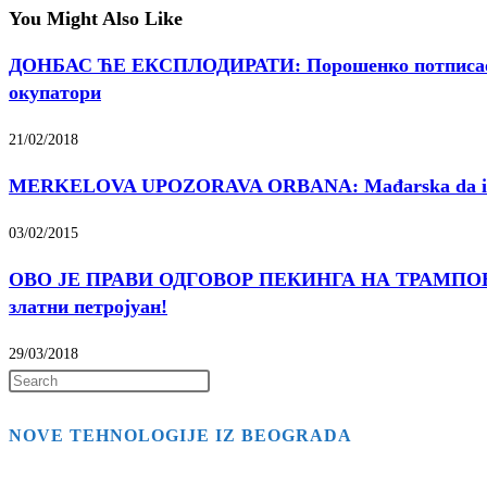
You Might Also Like
ДОНБАС ЋЕ ЕКСПЛОДИРАТИ: Порошенко потписао скан
окупатори
21/02/2018
MERKELOVA UPOZORAVA ORBANA: Mađarska da izabe
03/02/2015
ОВО ЈЕ ПРАВИ ОДГОВОР ПЕКИНГА НА ТРАМПОВЕ „С
златни петројуан!
29/03/2018
Press
Escape
NOVE TEHNOLOGIJE IZ BEOGRADA
to
close