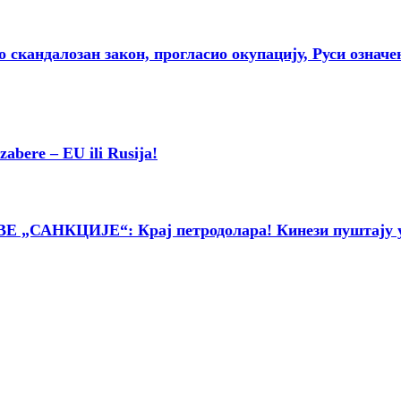
далозан закон, прогласио окупацију, Руси означе
re – EU ili Rusija!
АНКЦИЈЕ“: Крај петродолара! Кинези пуштају у