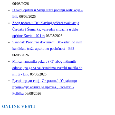
06/08/2026
U ovoj opštini u Srbiji sutra počinju restrikcije -
Blic
06/08/2026
Zbog požara u Deliblatskoj peščari evakuacija
Čardaka i Šumarka, vanredna situacija u delu
opštine Kovin - 021.rs
06/08/2026
Skandal: Procureo dokument; Blokaderi od svih
kandidata traže apsolutnu poslušnost - B92
06/08/2026
Milica namamila pekara (73) zbog intimnih
odnosa, pa ga sa saučesnicima zverski mučila do
smrti - Blic
06/08/2026
Русија гради свој „Старлинк”, Украјинци
процењују колика је претња „Pасвета” -
Politika
06/08/2026
ONLINE VESTI