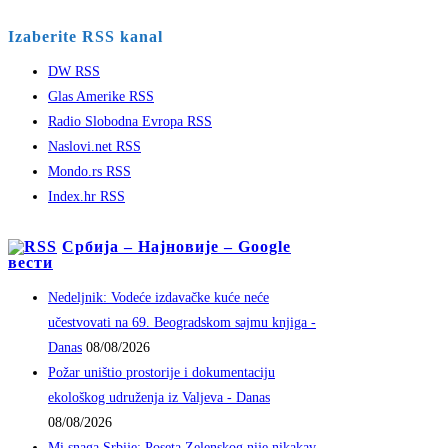
Izaberite RSS kanal
DW RSS
Glas Amerike RSS
Radio Slobodna Evropa RSS
Naslovi.net RSS
Mondo.rs RSS
Index.hr RSS
Србија – Најновије – Google
вести
Nedeljnik: Vodeće izdavačke kuće neće
učestvovati na 69. Beogradskom sajmu knjiga -
Danas
08/08/2026
Požar uništio prostorije i dokumentaciju
ekološkog udruženja iz Valjeva - Danas
08/08/2026
Mi snaga Srbije: Poseta Zelenskog nije nikakav