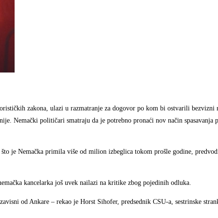
rorističkih zakona, ulazi u razmatranje za dogovor po kom bi ostvarili bezvizn
ije. Nemački političari smatraju da je potrebno pronaći nov način spasavanja p
 što je Nemačka primila više od milion izbeglica tokom prošle godine, predvodi
nemačka kancelarka još uvek nailazi na kritike zbog pojedinih odluka.
zavisni od Ankare – rekao je Horst Sihofer, predsednik CSU-a, sestrinske str