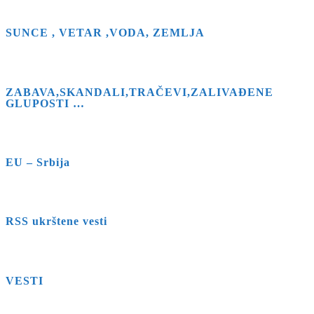
the
search
SUNCE , VETAR ,VODA, ZEMLJA
panel.
ZABAVA,SKANDALI,TRAČEVI,ZALIVAĐENE
GLUPOSTI …
EU – Srbija
RSS ukrštene vesti
VESTI