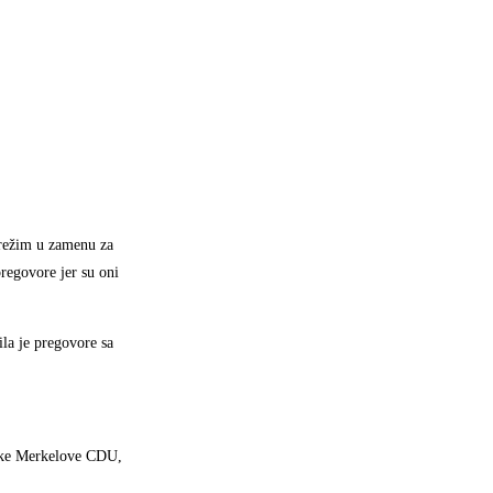
i režim u zamenu za
regovore jer su oni
la je pregovore sa
anke Merkelove CDU,