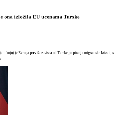
je ona izložila EU ucenama Turske
iju u kojoj je Evropa previše zavisna od Turske po pitanju migrantske krize i, 
s.