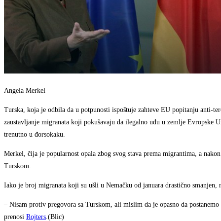
Angela Merkel
Turska, koja je odbila da u potpunosti ispoštuje zahteve EU popitanju anti-te
zaustavljanje migranata koji pokušavaju da ilegalno uđu u zemlje Evropske Un
trenutno u đorsokaku.
Merkel, čija je popularnost opala zbog svog stava prema migrantima, a nakon
Turskom.
Iako je broj migranata koji su ušli u Nemačku od januara drastično smanjen, 
– Nisam protiv pregovora sa Turskom, ali mislim da je opasno da postanemo 
prenosi
Rojters
.(Blic)