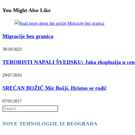
You Might Also Like
Migracije bez granica
30/10/2023
TERORISTI NAPALI ŠVEDSKU: Jaka eksplozija u cen
29/07/2016
SREĆAN BOŽIĆ Mir Božji, Hristos se rodi!
07/01/2017
Press
Escape
NOVE TEHNOLOGIJE IZ BEOGRADA
to
close