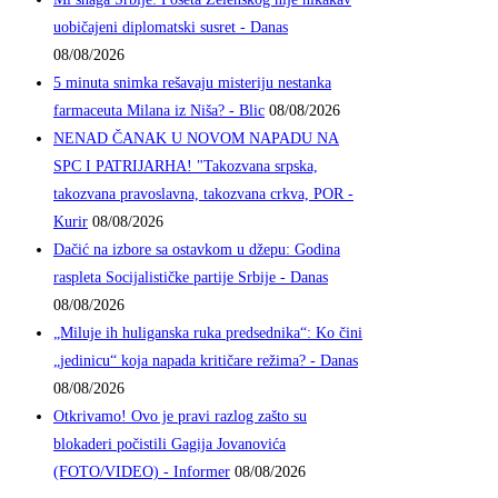
uobičajeni diplomatski susret - Danas
08/08/2026
5 minuta snimka rešavaju misteriju nestanka
farmaceuta Milana iz Niša? - Blic
08/08/2026
NENAD ČANAK U NOVOM NAPADU NA
SPC I PATRIJARHA! "Takozvana srpska,
takozvana pravoslavna, takozvana crkva, POR -
Kurir
08/08/2026
Dačić na izbore sa ostavkom u džepu: Godina
raspleta Socijalističke partije Srbije - Danas
08/08/2026
„Miluje ih huliganska ruka predsednika“: Ko čini
„jedinicu“ koja napada kritičare režima? - Danas
08/08/2026
Otkrivamo! Ovo je pravi razlog zašto su
blokaderi počistili Gagija Jovanovića
(FOTO/VIDEO) - Informer
08/08/2026