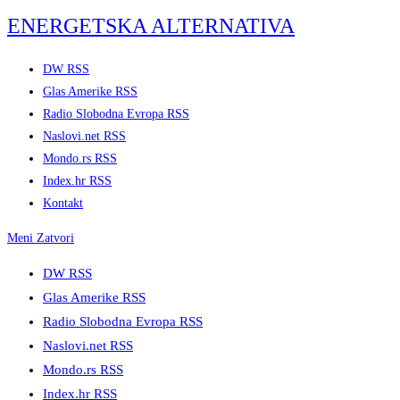
Skip
ENERGETSKA ALTERNATIVA
to
content
DW RSS
Glas Amerike RSS
Radio Slobodna Evropa RSS
Naslovi.net RSS
Mondo.rs RSS
Index.hr RSS
Kontakt
Meni
Zatvori
DW RSS
Glas Amerike RSS
Radio Slobodna Evropa RSS
Naslovi.net RSS
Mondo.rs RSS
Index.hr RSS