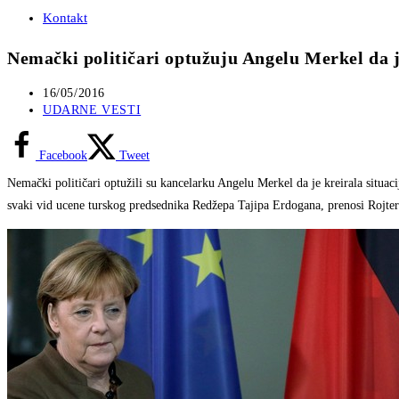
Kontakt
Nemački političari optužuju Angelu Merkel da 
Post
16/05/2016
published:
Post
UDARNE VESTI
category:
Facebook
Tweet
Nemački političari optužili su kancelarku Angelu Merkel da je kreirala situac
svaki vid ucene turskog predsednika Redžepa Tajipa Erdogana, prenosi Rojter