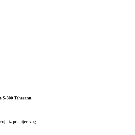
ne S-300 Teheranu.
štenju iz premijerovog