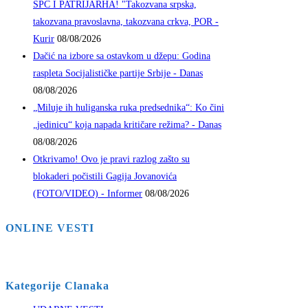
SPC I PATRIJARHA! "Takozvana srpska,
takozvana pravoslavna, takozvana crkva, POR -
Kurir
08/08/2026
Dačić na izbore sa ostavkom u džepu: Godina
raspleta Socijalističke partije Srbije - Danas
08/08/2026
„Miluje ih huliganska ruka predsednika“: Ko čini
„jedinicu“ koja napada kritičare režima? - Danas
08/08/2026
Otkrivamo! Ovo je pravi razlog zašto su
blokaderi počistili Gagija Jovanovića
(FOTO/VIDEO) - Informer
08/08/2026
ONLINE VESTI
Kategorije Clanaka