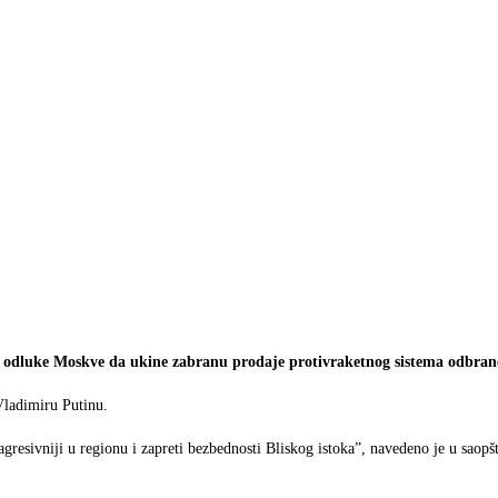
og odluke Moskve da ukine zabranu prodaje protivraketnog sistema odbra
Vladimiru Putinu.
agresivniji u regionu i zapreti bezbednosti Bliskog istoka”, navedeno je u saop