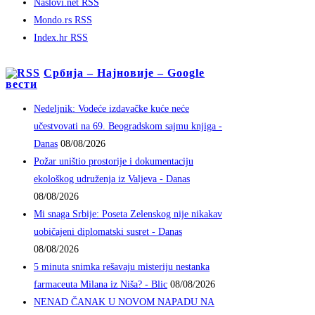
Naslovi.net RSS
Mondo.rs RSS
Index.hr RSS
Србија – Најновије – Google
вести
Nedeljnik: Vodeće izdavačke kuće neće
učestvovati na 69. Beogradskom sajmu knjiga -
Danas
08/08/2026
Požar uništio prostorije i dokumentaciju
ekološkog udruženja iz Valjeva - Danas
08/08/2026
Mi snaga Srbije: Poseta Zelenskog nije nikakav
uobičajeni diplomatski susret - Danas
08/08/2026
5 minuta snimka rešavaju misteriju nestanka
farmaceuta Milana iz Niša? - Blic
08/08/2026
NENAD ČANAK U NOVOM NAPADU NA