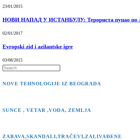
23/01/2015
НОВИ НАПАД У ИСТАНБУЛУ: Терориста пуцао по љу
02/01/2017
Evropski zid i azilantske igre
03/08/2015
Press
Escape
NOVE TEHNOLOGIJE IZ BEOGRADA
to
close
the
search
SUNCE , VETAR ,VODA, ZEMLJA
panel.
ZABAVA,SKANDALI,TRAČEVI,ZALIVAĐENE