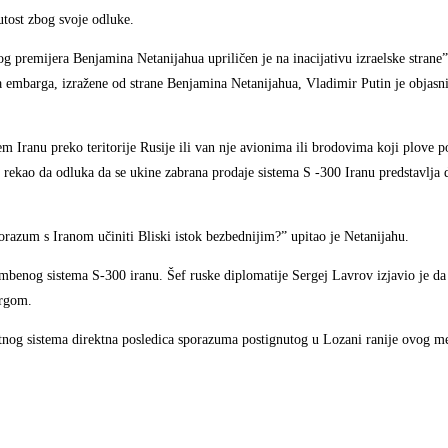
utost zbog svoje odluke.
g premijera Benjamina Netanijahua upriličen je na inacijativu izraelske strane
 embarga, izražene od strane Benjamina Netanijahua, Vladimir Putin je objasni
em Iranu preko teritorije Rusije ili van nje avionima ili brodovima koji plove
rekao da odluka da se ukine zabrana prodaje sistema S -300 Iranu predstavlja d
orazum s Iranom učiniti Bliski istok bezbednijim?” upitao je Netanijahu.
mbenog sistema S-300 iranu. Šef ruske diplomatije Sergej Lavrov izjavio je da 
argom.
ketnog sistema direktna posledica sporazuma postignutog u Lozani ranije ovog me