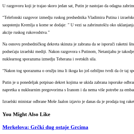
U razgovoru koji je trajao skoro jedan sat, Putin je nastojao da odagna zabrin
“Telefonski razgovor izmedju ruskog predsednika Vladimira Putina i izraelsko
saopstenju Kremlja u kome se dodaje: ” U vezi sa zabrinutošću oko uklanjanja
akcije ruskog rukovodstva.”
Na osnovu predsedničkog dekreta skinuta je zabrana da se isporuči raketni šit
podsećaju izraelski mediji. Nakon razgovora s Putinom, Netanijahu je takodje 
nuklearnog sporazuma izmedju Teherana i svetskih sila.
“Nakon tog sporazuma o oružju ima li ikoga ko još ozbiljno tvrdi da će taj sp
Putin je u ponedeljak potpisao dekret kojima se ukida zabrana isporuke odbra
napretka u nuklearnim pregovorima s Iranom i da nema više potrebe za emb
Izraelski ministar odbrane Moše Jaalon izjavio je danas da je prodaja tog ra
You Might Also Like
Merkelova: Grčki dug ostaje Grcima