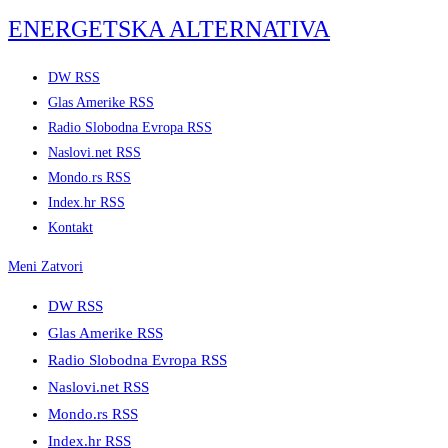
Skip
ENERGETSKA ALTERNATIVA
to
content
DW RSS
Glas Amerike RSS
Radio Slobodna Evropa RSS
Naslovi.net RSS
Mondo.rs RSS
Index.hr RSS
Kontakt
Meni
Zatvori
DW RSS
Glas Amerike RSS
Radio Slobodna Evropa RSS
Naslovi.net RSS
Mondo.rs RSS
Index.hr RSS