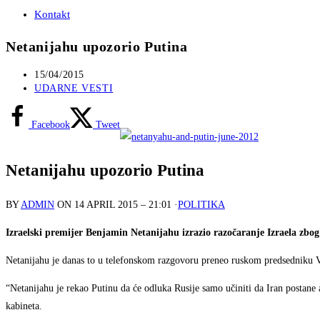
Kontakt
Netanijahu upozorio Putina
Post
15/04/2015
published:
Post
UDARNE VESTI
category:
Facebook
Tweet
Netanijahu upozorio Putina
BY
ADMIN
ON
14 APRIL 2015 – 21:01
·
POLITIKA
Izraelski premijer Benjamin Netanijahu izrazio razočaranje Izraela zb
Netanijahu je danas to u telefonskom razgovoru preneo ruskom predsedniku 
“Netanijahu je rekao Putinu da će odluka Rusije samo učiniti da Iran postane 
kabineta.