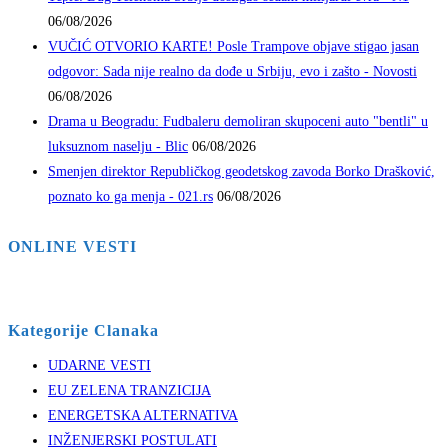
06/08/2026
VUČIĆ OTVORIO KARTE! Posle Trampove objave stigao jasan
odgovor: Sada nije realno da dođe u Srbiju, evo i zašto - Novosti
06/08/2026
Drama u Beogradu: Fudbaleru demoliran skupoceni auto "bentli" u
luksuznom naselju - Blic
06/08/2026
Smenjen direktor Republičkog geodetskog zavoda Borko Drašković,
poznato ko ga menja - 021.rs
06/08/2026
ONLINE VESTI
Kategorije Clanaka
UDARNE VESTI
EU ZELENA TRANZICIJA
ENERGETSKA ALTERNATIVA
INŽENJERSKI POSTULATI