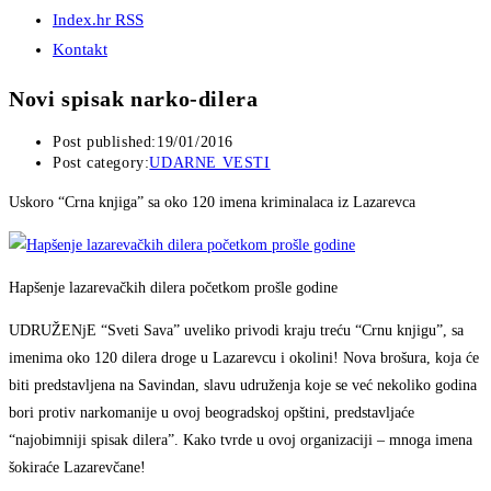
Index.hr RSS
Kontakt
Novi spisak narko-dilera
Post published:
19/01/2016
Post category:
UDARNE VESTI
Uskoro “Crna knjiga” sa oko 120 imena kriminalaca iz Lazarevca
Hapšenje lazarevačkih dilera početkom prošle godine
UDRUŽENjE “Sveti Sava” uveliko privodi kraju treću “Crnu knjigu”, sa
imenima oko 120 dilera droge u Lazarevcu i okolini! Nova brošura, koja će
biti predstavljena na Savindan, slavu udruženja koje se već nekoliko godina
bori protiv narkomanije u ovoj beogradskoj opštini, predstavljaće
“najobimniji spisak dilera”. Kako tvrde u ovoj organizaciji – mnoga imena
šokiraće Lazarevčane!