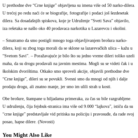
U prethodne dve “Crne knjige” objavljena su imena više od 50 narko-dilera.
U trećoj po redu naći će se biografije, fotografije i podaci još šezdesetak
dilera. Sa dosadašnjih spiskova, koje je Udruženje “Sveti Sava” objavilo,
iza rešetaka se našlo oko 40 prodavaca narkotika u Lazarevcu i okolini.
– Smatramo da smo postigli mnogo toga objavljivanjem brošura narko-
dilera, koji su zbog toga morali da se sklone sa lazarevačkih ulica – kažu u
“Svetom Savi”. – Poražavajuće je bilo što su jedno vreme dileri toliko uzeli
maha, da su drogu prodavali na javnim mestima. Mogli su se videti čak i u
školskim dvorištima. Otkako smo sproveli akcije, objavili prethodne dve
“Crne knjige”, dileri su se povukli. Svesni smo da mnogi od njih i dalje
prodaju drogu, ali znatno manje, jer smo im ulili strah u kosti.
Obe brošure, štampane u hiljadama primeraka, za čas su bile razgrabljene.
U udruženju, čija fejsbuk-stranica ima više od 9.000 “lajkova”, ističu da su
“crne knjige” predstavljale vid pritiska na policiju i pravosuđe, da rade svoj
posao, hapse dilere. (Novosti)
You Might Also Like