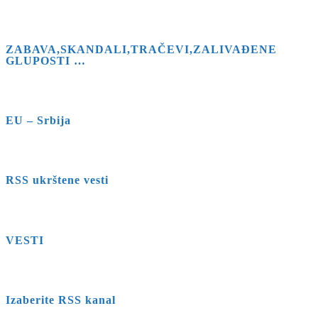
ZABAVA,SKANDALI,TRAČEVI,ZALIVAĐENE
GLUPOSTI …
EU – Srbija
RSS ukrštene vesti
VESTI
Izaberite RSS kanal