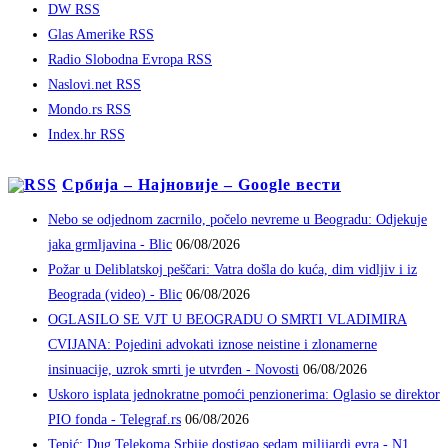
DW RSS
Glas Amerike RSS
Radio Slobodna Evropa RSS
Naslovi.net RSS
Mondo.rs RSS
Index.hr RSS
Србија – Најновије – Google вести
Nebo se odjednom zacrnilo, počelo nevreme u Beogradu: Odjekuje
jaka grmljavina - Blic
06/08/2026
Požar u Deliblatskoj peščari: Vatra došla do kuća, dim vidljiv i iz
Beograda (video) - Blic
06/08/2026
OGLASILO SE VJT U BEOGRADU O SMRTI VLADIMIRA
CVIJANA: Pojedini advokati iznose neistine i zlonamerne
insinuacije, uzrok smrti je utvrđen - Novosti
06/08/2026
Uskoro isplata jednokratne pomoći penzionerima: Oglasio se direktor
PIO fonda - Telegraf.rs
06/08/2026
Tepić: Dug Telekoma Srbije dostigao sedam milijardi evra - N1