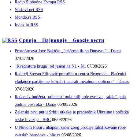
Radio Slobodna Evropa RSS
Naslovi.net RSS
Mondo.rs RSS
Index.hr RSS
Србија – Најновије – Google вести
Proročanstva Jove Bakića: „Jurićemo ih po Dunavu!“ - Danas
07/08/2026
"Kvadratura kruga" od jeseni na N1 - N1
07/08/2026
Reditelj Stevan Filipović pretučen u centru Beograda: „Plaćenici
vladajuće partije me šutirali i udarali metalnom stolicom“ - Danas
07/08/2026
Radar: Iz budžeta „odletelo“ pola milijarde evra za „rafale“ pola
godine pre roka - Danas
06/08/2026
Zelenski prvi put u Srbiji otkako je predsednik Ukrajine i početka
ruske invazije - BBC
06/08/2026
U Novom Pazaru uhapšen šaner zbog prodaje falsifikovane robe
svetskih brendova - blic.rs
06/08/2026