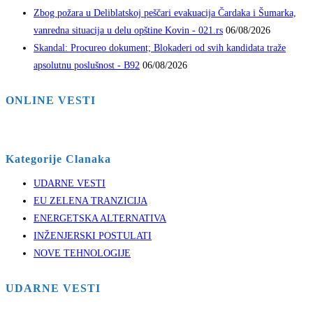
Zbog požara u Deliblatskoj peščari evakuacija Čardaka i Šumarka,
vanredna situacija u delu opštine Kovin - 021.rs
06/08/2026
Skandal: Procureo dokument; Blokaderi od svih kandidata traže
apsolutnu poslušnost - B92
06/08/2026
ONLINE VESTI
Kategorije Clanaka
UDARNE VESTI
EU ZELENA TRANZICIJA
ENERGETSKA ALTERNATIVA
INŽENJERSKI POSTULATI
NOVE TEHNOLOGIJE
UDARNE VESTI