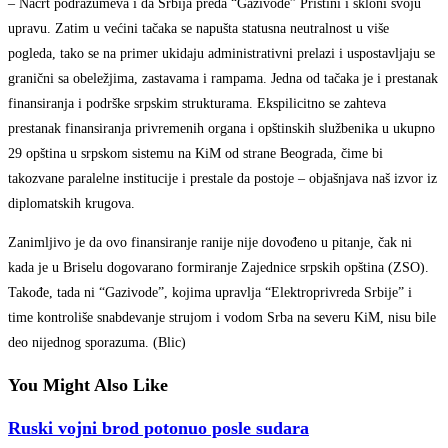
– Nacrt podrazumeva i da Srbija preda “Gazivode” Prištini i skloni svoju
upravu. Zatim u većini tačaka se napušta statusna neutralnost u više
pogleda, tako se na primer ukidaju administrativni prelazi i uspostavljaju se
granični sa obeležjima, zastavama i rampama. Jedna od tačaka je i prestanak
finansiranja i podrške srpskim strukturama. Ekspilicitno se zahteva
prestanak finansiranja privremenih organa i opštinskih službenika u ukupno
29 opština u srpskom sistemu na KiM od strane Beograda, čime bi
takozvane paralelne institucije i prestale da postoje – objašnjava naš izvor iz
diplomatskih krugova.
Zanimljivo je da ovo finansiranje ranije nije dovođeno u pitanje, čak ni
kada je u Briselu dogovarano formiranje Zajednice srpskih opština (ZSO).
Takođe, tada ni “Gazivode”, kojima upravlja “Elektroprivreda Srbije” i
time kontroliše snabdevanje strujom i vodom Srba na severu KiM, nisu bile
deo nijednog sporazuma. (Blic)
You Might Also Like
Ruski vojni brod potonuo posle sudara