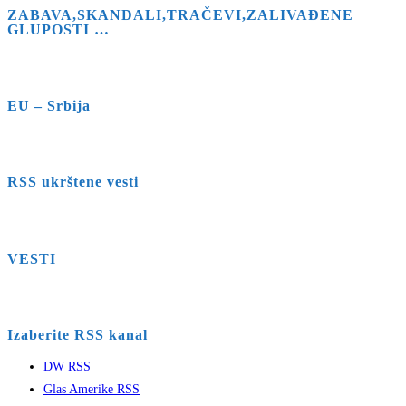
ZABAVA,SKANDALI,TRAČEVI,ZALIVAĐENE
GLUPOSTI …
EU – Srbija
RSS ukrštene vesti
VESTI
Izaberite RSS kanal
DW RSS
Glas Amerike RSS