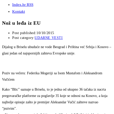
Index.hr RSS
Kontakt
Nož u leđa iz EU
Post published:
10/10/2015
Post category:
UDARNE VESTI
Dijalog u Briselu ubuduće ne vode Beograd i Priština već Srbija i Kosovo –
glasi jedan od najspornijih zahteva Evropske unije.
Poziv na večeru: Federika Mogeriji sa Isom Mustafom i Aleksandrom
Vučićem
Kako “Blic” saznaje u Briselu, to je jedna od ukupno 36 tačaka iz nacrta
pregovaračke platforme za poglavlje 35 koje se odnosi na Kosovo, a koja
najbolje opisuje zašto je premijer Aleksandar Vučić zahteve nazvao
“jezivim”.