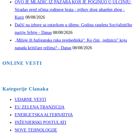
OVO JE MLADIĆ IZ PAZARA KOJI JE POGINUO U ULCINJU:
Stradao pred očima rođenog brata - njihov drug uhapšen zbog -
Kurir
08/08/2026
Dačić na izbore sa ostavkom u džepu: Godina raspleta Socijalističke
partije Srbije - Danas
08/08/2026
„Miluje ih huliganska ruka predsednika“: Ko čini „jedinicu“ koja
napada kritičare režima? - Danas
08/08/2026
ONLINE VESTI
Kategorije Clanaka
UDARNE VESTI
EU ZELENA TRANZICIJA
ENERGETSKA ALTERNATIVA
INŽENJERSKI POSTULATI
NOVE TEHNOLOGIJE