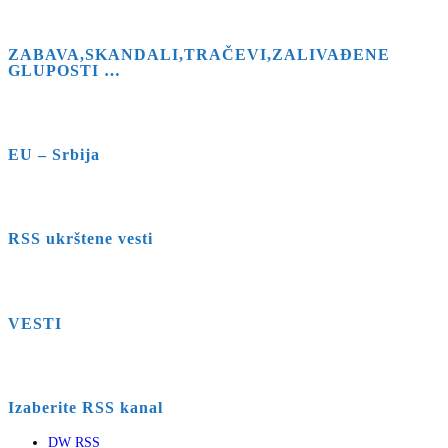
ZABAVA,SKANDALI,TRAČEVI,ZALIVAĐENE
GLUPOSTI …
EU – Srbija
RSS ukrštene vesti
VESTI
Izaberite RSS kanal
DW RSS