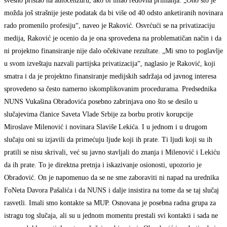
svesno pristao na autocenzuru, ako bi imao redovna primanja. „Ono što je
možda još strašnije jeste podatak da bi više od 40 odsto anketiranih novinara
rado promenilo profesiju“, naveo je Raković. Osvrćući se na privatizaciju
medija, Raković je ocenio da je ona sprovedena na problematičan način i da
ni projektno finansiranje nije dalo očekivane rezultate. „Mi smo to poglavlje
u svom izveštaju nazvali partijska privatizacija“, naglasio je Raković, koji
smatra i da je projektno finansiranje medijskih sadržaja od javnog interesa
sprovedeno sa često namerno iskomplikovanim procedurama. Predsednika
NUNS Vukašina Obradovića posebno zabrinjava ono što se desilo u
slučajevima članice Saveta Vlade Srbije za borbu protiv korupcije
Miroslave Milenović i novinara Slaviše Lekića. I u jednom i u drugom
slučaju oni su izjavili da primećuju ljude koji ih prate. Ti ljudi koji su ih
pratili se nisu skrivali, već su javno stavljali do znanja i Milenović i Lekiću
da ih prate. To je direktna pretnja i iskazivanje osionosti, upozorio je
Obradović. On je napomenuo da se ne sme zaboraviti ni napad na urednika
FoNeta Davora Pašalića i da NUNS i dalje insistira na tome da se taj slučaj
rasvetli. Imali smo kontakte sa MUP. Osnovana je posebna radna grupa za
istragu tog slučaja, ali su u jednom momentu prestali svi kontakti i sada ne