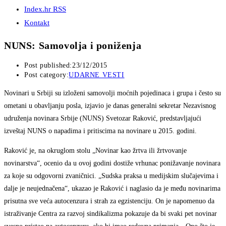
Index.hr RSS
Kontakt
NUNS: Samovolja i poniženja
Post published:
23/12/2015
Post category:
UDARNE VESTI
Novinari u Srbiji su izloženi samovolji moćnih pojedinaca i grupa i često su
ometani u obavljanju posla, izjavio je danas generalni sekretar Nezavisnog
udruženja novinara Srbije (NUNS) Svetozar Raković, predstavljajući
izveštaj NUNS o napadima i pritiscima na novinare u 2015. godini.
Raković je, na okruglom stolu „Novinar kao žrtva ili žrtvovanje
novinarstva“, ocenio da u ovoj godini dostiže vrhunac ponižavanje novinara
za koje su odgovorni zvaničnici. „Sudska praksa u medijskim slučajevima i
dalje je neujednačena“, ukazao je Raković i naglasio da je među novinarima
prisutna sve veća autocenzura i strah za egzistenciju. On je napomenuo da
istraživanje Centra za razvoj sindikalizma pokazuje da bi svaki pet novinar