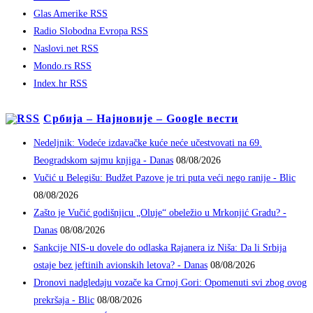
Glas Amerike RSS
Radio Slobodna Evropa RSS
Naslovi.net RSS
Mondo.rs RSS
Index.hr RSS
Србија – Најновије – Google вести
Nedeljnik: Vodeće izdavačke kuće neće učestvovati na 69.
Beogradskom sajmu knjiga - Danas
08/08/2026
Vučić u Belegišu: Budžet Pazove je tri puta veći nego ranije - Blic
08/08/2026
Zašto je Vučić godišnjicu „Oluje“ obeležio u Mrkonjić Gradu? -
Danas
08/08/2026
Sankcije NIS-u dovele do odlaska Rajanera iz Niša: Da li Srbija
ostaje bez jeftinih avionskih letova? - Danas
08/08/2026
Dronovi nadgledaju vozače ka Crnoj Gori: Opomenuti svi zbog ovog
prekršaja - Blic
08/08/2026