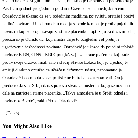
znamo dokle se stiglo u tom slučaju, objasnio je Obradović i podsetio da je
Pašalić napadnut pre godinu i po dana. Osvrćući se na medijsku scenu,
Obradović je ukazao da se u pojedinim medijima pojavljuju pretnje i pozivi
na linč novinara. U jednom delu medija se vode kampanje protiv pojedinih
novinara koji se proglašavaju za strane plaćenike i optužuju za državni udar,
precizirao je Obradović, koji smatra da je to očigledan vid pretnji i
ugrožavanja bezbednosti novinara. Obradović je ukazao da pojedini tabloidi
novinare BIRN, CINS i KRIK proglašavaju za strane plaćenike koji rade
protiv svoje države. Imali smo i slučaj Slaviše Lekića koji je u jednoj tv
emisiji direktno optužen za učešće u državnom udaru, napomenuo je
Obradović i ocenio da takve pritiske ne bi trebalo zanemarivati. On je
predočio da se u Srbiji danas ponovo stvara atmosfera u kojoj se novinari
dele na patriote i strane plaćenike. „Takva atmosfera je u Srbiji odnela i
novinarske živote“, zaključio je Obradović.
– (Danas)
You Might Also Like