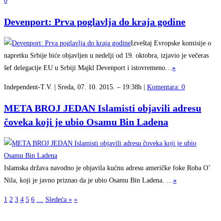
0
Devenport: Prva poglavlja do kraja godine
Izveštaj Evropske komisije o
napretku Srbije biće objavljen u nedelji od 19. oktobra, izjavio je večeras
šef delegacije EU u Srbiji Majkl Devenport i istovremeno…
»
Independent-T.V. | Sreda, 07. 10. 2015. – 19:38h |
Komentara: 0
META BROJ JEDAN Islamisti objavili adresu
čoveka koji je ubio Osamu Bin Ladena
Islamska država navodno je objavila kućnu adresu američke foke Roba O’
Nila, koji je javno priznao da je ubio Osamu Bin Ladena. …
»
1
2
3
4
5
6
…
Sledeća »
»