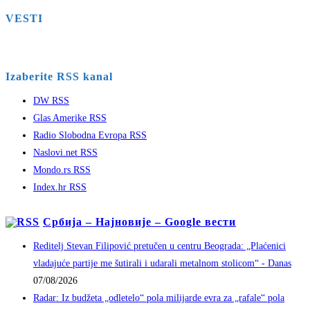
VESTI
Izaberite RSS kanal
DW RSS
Glas Amerike RSS
Radio Slobodna Evropa RSS
Naslovi.net RSS
Mondo.rs RSS
Index.hr RSS
Србија – Најновије – Google вести
Reditelj Stevan Filipović pretučen u centru Beograda: „Plaćenici
vladajuće partije me šutirali i udarali metalnom stolicom“ - Danas
07/08/2026
Radar: Iz budžeta „odletelo“ pola milijarde evra za „rafale“ pola