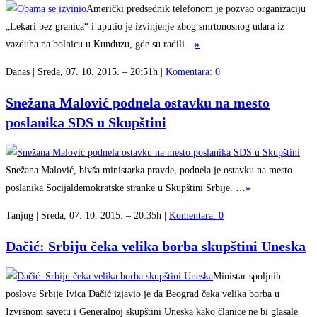
Američki predsednik telefonom je pozvao organizaciju
„Lekari bez granica“ i uputio je izvinjenje zbog smrtonosnog udara iz
vazduha na bolnicu u Kunduzu, gde su radili…
»
Danas | Sreda, 07. 10. 2015. – 20:51h |
Komentara: 0
Snežana Malović podnela ostavku na mesto
poslanika SDS u Skupštini
Snežana Malović, bivša ministarka pravde, podnela je ostavku na mesto
poslanika Socijaldemokratske stranke u Skupštini Srbije. …
»
Tanjug | Sreda, 07. 10. 2015. – 20:35h |
Komentara: 0
Dačić: Srbiju čeka velika borba skupštini Uneska
Ministar spoljnih
poslova Srbije Ivica Dačić izjavio je da Beograd čeka velika borba u
Izvršnom savetu i Generalnoj skupštini Uneska kako članice ne bi glasale