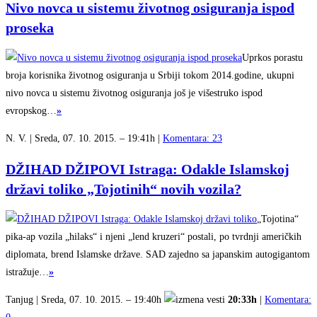
Nivo novca u sistemu životnog osiguranja ispod
proseka
Uprkos porastu
broja korisnika životnog osiguranja u Srbiji tokom 2014.godine, ukupni
nivo novca u sistemu životnog osiguranja još je višestruko ispod
evropskog…
»
N. V. | Sreda, 07. 10. 2015. – 19:41h |
Komentara: 23
DŽIHAD DŽIPOVI Istraga: Odakle Islamskoj
državi toliko „Tojotinih“ novih vozila?
„Tojotina“
pika-ap vozila „hilaks“ i njeni „lend kruzeri“ postali, po tvrdnji američkih
diplomata, brend Islamske države. SAD zajedno sa japanskim autogigantom
istražuje…
»
Tanjug | Sreda, 07. 10. 2015. – 19:40h
20:33h
|
Komentara: