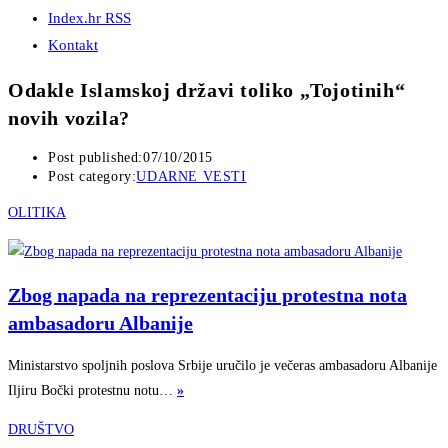
Index.hr RSS
Kontakt
Odakle Islamskoj državi toliko „Tojotinih“
novih vozila?
Post published:
07/10/2015
Post category:
UDARNE VESTI
OLITIKA
Zbog napada na reprezentaciju protestna nota
ambasadoru Albanije
Ministarstvo spoljnih poslova Srbije uručilo je večeras ambasadoru Albanije
Iljiru Bočki protestnu notu…
»
DRUŠTVO