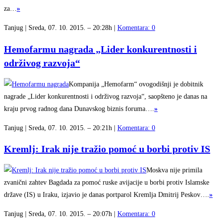
za…
»
Tanjug | Sreda, 07. 10. 2015. – 20:28h |
Komentara: 0
Hemofarmu nagrada „Lider konkurentnosti i
održivog razvoja“
Kompanija „Hemofarm“ ovogodišnji je dobitnik
nagrade „Lider konkurentnosti i održivog razvoja“, saopšteno je danas na
kraju prvog radnog dana Dunavskog biznis foruma….
»
Tanjug | Sreda, 07. 10. 2015. – 20:21h |
Komentara: 0
Kremlj: Irak nije tražio pomoć u borbi protiv IS
Moskva nije primila
zvanični zahtev Bagdada za pomoć ruske avijacije u borbi protiv Islamske
države (IS) u Iraku, izjavio je danas portparol Kremlja Dmitrij Peskov….
»
Tanjug | Sreda, 07. 10. 2015. – 20:07h |
Komentara: 0