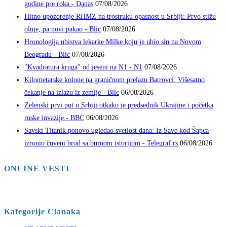
godine pre roka - Danas
07/08/2026
Hitno upozorenje RHMZ na trostruku opasnost u Srbiji: Prvo stižu
oluje, pa novi pakao - Blic
07/08/2026
Hronologija ubistva lekarke Milke koju je ubio sin na Novom
Beogradu - Blic
07/08/2026
"Kvadratura kruga" od jeseni na N1 - N1
07/08/2026
Kilometarske kolone na graničnom prelazu Batrovci: Višesatno
čekanje na izlazu iz zemlje - Blic
06/08/2026
Zelenski prvi put u Srbiji otkako je predsednik Ukrajine i početka
ruske invazije - BBC
06/08/2026
Savski Titanik ponovo ugledao svetlost dana: Iz Save kod Šapca
izronio čuveni brod sa burnom istorijom - Telegraf.rs
06/08/2026
ONLINE VESTI
Kategorije Clanaka