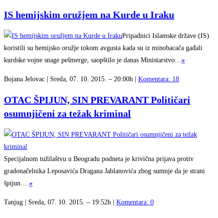
IS hemijskim oružjem na Kurde u Iraku
Pripadnici Islamske države (IS)
koristili su hemijsko oružje tokom avgusta kada su iz minobacača gađali
kurdske vojne snage pešmerge, saopštilo je danas Ministarstvo…
»
Bojana Jelovac | Sreda, 07. 10. 2015. – 20:00h |
Komentara: 18
OTAC ŠPIJUN, SIN PREVARANT Političari
osumnjičeni za težak kriminal
Specijalnom tužilaštvu u Beogradu podneta je krivična prijava protiv
gradonačelnika Leposavića Dragana Jablanovića zbog sumnje da je strani
špijun….
»
Tanjug | Sreda, 07. 10. 2015. – 19:52h |
Komentara: 0