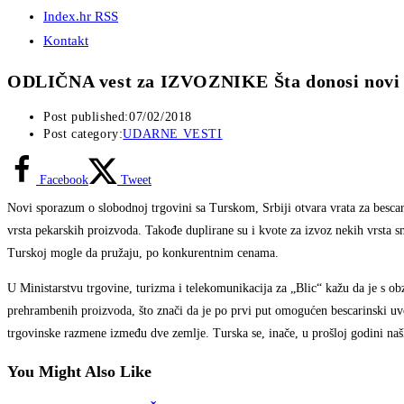
Index.hr RSS
Kontakt
ODLIČNA vest za IZVOZNIKE Šta donosi novi s
Post published:
07/02/2018
Post category:
UDARNE VESTI
Facebook
Tweet
Novi sporazum o slobodnoj trgovini sa Turskom, Srbiji otvara vrata za bescari
vrsta pekarskih proizvoda. Takođe duplirane su i kvote za izvoz nekih vrsta sm
Turskoj mogle da pružaju, po konkurentnim cenama.
U Ministarstvu trgovine, turizma i telekomunikacija za „Blic“ kažu da je s 
prehrambenih proizvoda, što znači da je po prvi put omogućen bescarinski uvoz
trgovinske razmene između dve zemlje. Turska se, inače, u prošloj godini naš
You Might Also Like