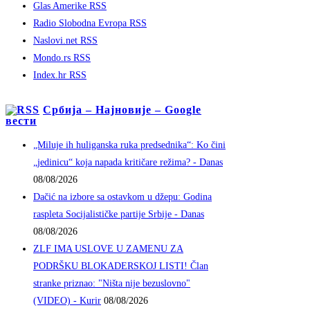
Glas Amerike RSS
Radio Slobodna Evropa RSS
Naslovi.net RSS
Mondo.rs RSS
Index.hr RSS
Србија – Најновије – Google
вести
„Miluje ih huliganska ruka predsednika“: Ko čini
„jedinicu“ koja napada kritičare režima? - Danas
08/08/2026
Dačić na izbore sa ostavkom u džepu: Godina
raspleta Socijalističke partije Srbije - Danas
08/08/2026
ZLF IMA USLOVE U ZAMENU ZA
PODRŠKU BLOKADERSKOJ LISTI! Član
stranke priznao: "Ništa nije bezuslovno"
(VIDEO) - Kurir
08/08/2026