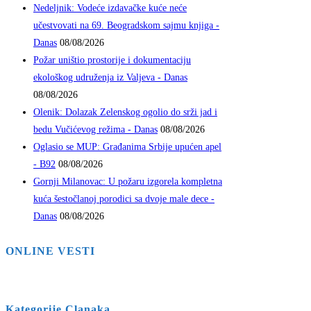
Nedeljnik: Vodeće izdavačke kuće neće
učestvovati na 69. Beogradskom sajmu knjiga -
Danas
08/08/2026
Požar uništio prostorije i dokumentaciju
ekološkog udruženja iz Valjeva - Danas
08/08/2026
Olenik: Dolazak Zelenskog ogolio do srži jad i
bedu Vučićevog režima - Danas
08/08/2026
Oglasio se MUP: Građanima Srbije upućen apel
- B92
08/08/2026
Gornji Milanovac: U požaru izgorela kompletna
kuća šestočlanoj porodici sa dvoje male dece -
Danas
08/08/2026
ONLINE VESTI
Kategorije Clanaka