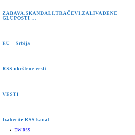
ZABAVA,SKANDALI,TRAČEVI,ZALIVAĐENE
GLUPOSTI …
EU – Srbija
RSS ukrštene vesti
VESTI
Izaberite RSS kanal
DW RSS