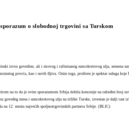
porazum o slobodnoj trgovini sa Turskom
nski izvoz govedine, ali i sirovog i rafinisanog suncokretovog ulja, semena su
rznutog povrća, kao i suvih šljiva. Osim toga, proširen je spektar usluga koje 
obzirom na to da je ovim sporazumom Srbija dobila koncesije na određen broj no
 goveđeg mesa i suncokretovog ulja na tržište Turske, izvestan je dalji rast iz
la na 12. mestu najvećih spoljnotrgovinskih partnera Srbije. (BLIC)