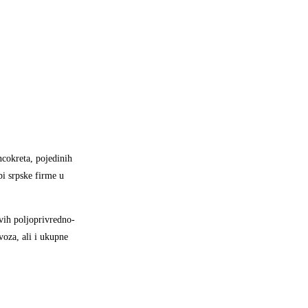
ncokreta, pojedinih
bi srpske firme u
vih poljoprivredno-
voza, ali i ukupne