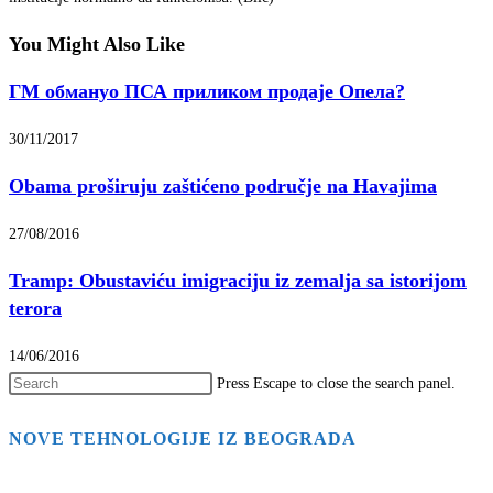
You Might Also Like
ГМ обмануо ПСА приликом продаје Опела?
30/11/2017
Obama proširuju zaštićeno područje na Havajima
27/08/2016
Tramp: Obustaviću imigraciju iz zemalja sa istorijom
terora
14/06/2016
Press Escape to close the search panel.
NOVE TEHNOLOGIJE IZ BEOGRADA