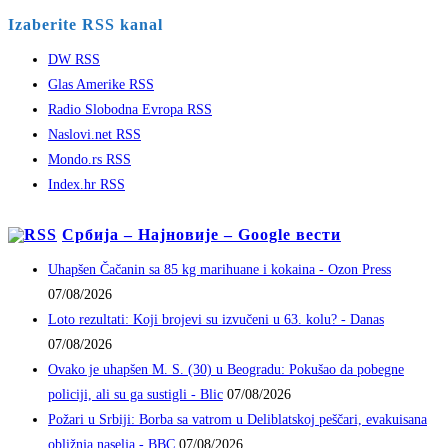
Izaberite RSS kanal
DW RSS
Glas Amerike RSS
Radio Slobodna Evropa RSS
Naslovi.net RSS
Mondo.rs RSS
Index.hr RSS
Србија – Најновије – Google вести
Uhapšen Čačanin sa 85 kg marihuane i kokaina - Ozon Press
07/08/2026
Loto rezultati: Koji brojevi su izvučeni u 63. kolu? - Danas
07/08/2026
Ovako je uhapšen M. S. (30) u Beogradu: Pokušao da pobegne
policiji, ali su ga sustigli - Blic
07/08/2026
Požari u Srbiji: Borba sa vatrom u Deliblatskoj peščari, evakuisana
obližnja naselja - BBC
07/08/2026