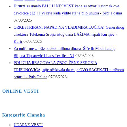
Hirurzi su umalo PALI U NESVEST kada su otvorili stomak ove
devojčice (12)! I vi ćete kada vidite šta je bilo unutra - Srbija danas
07/08/2026
ORKESTRIRANI NAPAD NA VLADIMIRA LUČIĆA! Generalnog
direktora Telekoma Srbija istog dana LAŽIMA napali Kurtijev -
Kurir
07/08/2026
Za uniforme za Ekspo 368 miliona dinara: Šiće ih Modni atelje
Biljana Tipsarević i Luss Textile - N1
07/08/2026
POLICIJA REAGOVALA ZBOG ŽENE SERGEJA
TRIFUNOVIĆA, nije očekivala da će je OVO SAČEKATI u tržnom
centru! - Puls Online
07/08/2026
ONLINE VESTI
Kategorije Clanaka
UDARNE VESTI