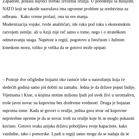
Zapadom, postala najveći svetski izvoznik oružja. U poređenju sa Rusijom,
NATO koji se takođe naoružava ima ogromne problem sa sredstvima za
odbranu.. Kako vreme prolazi, ona su sve manja.
Modernizacija vojske, tvrde analitičari, ide ruku pod ruku s ekonomskim
razvojem zemlje, ali u Aziji nije reč samo o tome, nego i o strateškom
odmeravanju snaga. Napetost u regiji, pogotovo u Istočnom i Južnom
kineskom moru, toliko je velika da se gotovo može opipati.
– Postoje dve očigledne bojazni oko rastuće trke u naoružanju koja će
sledećih godina samo još dobiti na zamahu. Jedna je da države poput Indije,
Vijetnama i Kine, u kojima stotine miliona ljudi još uvek živi u siromaštvu,
troše javni novac na kupovinu bez društvene vrednosti. Druga je bojazan
suprotna tome. Kada se govori o oružju, jedina gora stvar od kupovine
nepotrebne opreme je da se novac troši na oružje koje bi se moglo pokazati
korisno. Gotovo svaka azijska država poboljšava svoje kapacitete, kako
vazdušne, tako i pomorske. Ljudi u regiji samo mogu da se nadaju da se