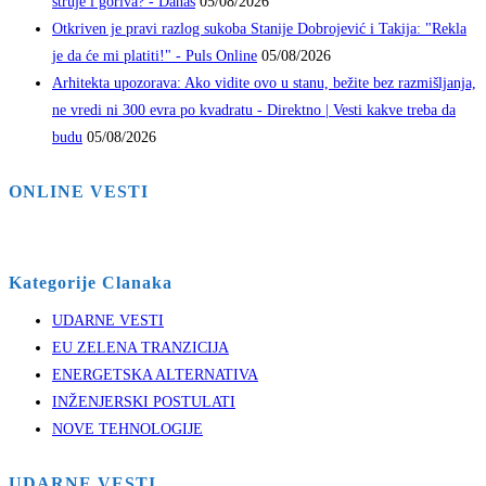
struje i goriva? - Danas
05/08/2026
Otkriven je pravi razlog sukoba Stanije Dobrojević i Takija: "Rekla
je da će mi platiti!" - Puls Online
05/08/2026
Arhitekta upozorava: Ako vidite ovo u stanu, bežite bez razmišljanja,
ne vredi ni 300 evra po kvadratu - Direktno | Vesti kakve treba da
budu
05/08/2026
ONLINE VESTI
Kategorije Clanaka
UDARNE VESTI
EU ZELENA TRANZICIJA
ENERGETSKA ALTERNATIVA
INŽENJERSKI POSTULATI
NOVE TEHNOLOGIJE
UDARNE VESTI