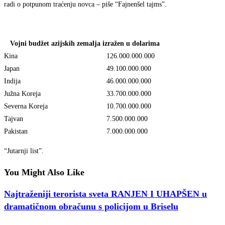
radi o potpunom traćenju novca – piše “Fajnenšel tajms”.
Vojni budžet azijskih zemalja izražen u dolarima
Kina
126.000.000.000
Japan
49.100.000.000
Indija
46.000.000.000
Južna Koreja
33.700.000.000
Severna Koreja
10.700.000.000
Tajvan
7.500.000.000
Pakistan
7.000.000.000
“Jutarnji list”.
You Might Also Like
Najtraženiji terorista sveta RANJEN I UHAPŠEN u
dramatičnom obračunu s policijom u Briselu