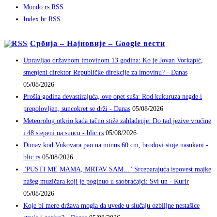
Mondo.rs RSS
Index.hr RSS
Србија – Најновије – Google вести
Upravljao državnom imovinom 13 godina: Ko je Jovan Vorkapić,
smenjeni direktor Republičke direkcije za imovinu? - Danas
05/08/2026
Prošla godina devastirajuća, ove opet suša: Rod kukuruza negde i
prepolovljen, suncokret se drži - Danas
05/08/2026
Meteorolog otkrio kada tačno stiže zahlađenje: Do tad jezive vrućine
i 48 stepeni na suncu - blic.rs
05/08/2026
Dunav kod Vukovara pao na minus 60 cm, brodovi stoje nasukani -
blic.rs
05/08/2026
"PUSTI ME MAMA, MRTAV SAM..." Srceparajuća ispovest majke
našeg muzičara koji je poginuo u saobraćajci: Svi un - Kurir
05/08/2026
Koje bi mere država mogla da uvede u slučaju ozbiljne nestašice