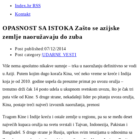
Index.hr RSS
Kontakt
OPASNOST SA ISTOKA Zašto se azijske
zemlje naoružavaju do zuba
Post published:
07/12/2014
Post category:
UDARNE VESTI
Više nema apsolutno nikakve sumnje – trka u naoružanju definitivno se vodi
u Aziji. Putem kojim dugo korača Kina, već neko vreme se kreće i Indija
koja je od 2010. godine uspela da preuzme primat po uvozu oružja –
trenutno drži čak 14 posto udela u ukupnom svetskom uvozu, što je čak tri
puta više od Kine. S druge strane, nekadašnji lider po pitanju uvoza oružja,
Kina, postaje treći najveći izvoznik naoružanja, prenosi
Tragom Kine i Indije kreću i ostale zemlje u regionu, pa su se među deset
najvećih kupaca oružja na svetu svrstali i Tajvan, Indonezija, Pakistan i
Bangladeš. S druge strane je Rusija, uprkos svim tenzijama u odnosima sa