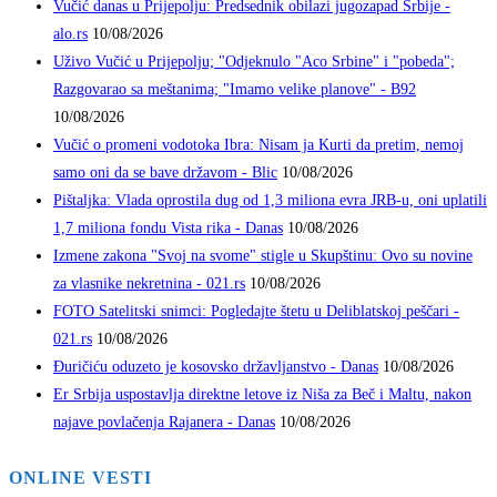
Vučić danas u Prijepolju: Predsednik obilazi jugozapad Srbije -
alo.rs
10/08/2026
Uživo Vučić u Prijepolju; "Odjeknulo "Aco Srbine" i "pobeda";
Razgovarao sa meštanima; "Imamo velike planove" - B92
10/08/2026
Vučić o promeni vodotoka Ibra: Nisam ja Kurti da pretim, nemoj
samo oni da se bave državom - Blic
10/08/2026
Pištaljka: Vlada oprostila dug od 1,3 miliona evra JRB-u, oni uplatili
1,7 miliona fondu Vista rika - Danas
10/08/2026
Izmene zakona "Svoj na svome" stigle u Skupštinu: Ovo su novine
za vlasnike nekretnina - 021.rs
10/08/2026
FOTO Satelitski snimci: Pogledajte štetu u Deliblatskoj peščari -
021.rs
10/08/2026
Đuričiću oduzeto je kosovsko državljanstvo - Danas
10/08/2026
Er Srbija uspostavlja direktne letove iz Niša za Beč i Maltu, nakon
najave povlačenja Rajanera - Danas
10/08/2026
ONLINE VESTI