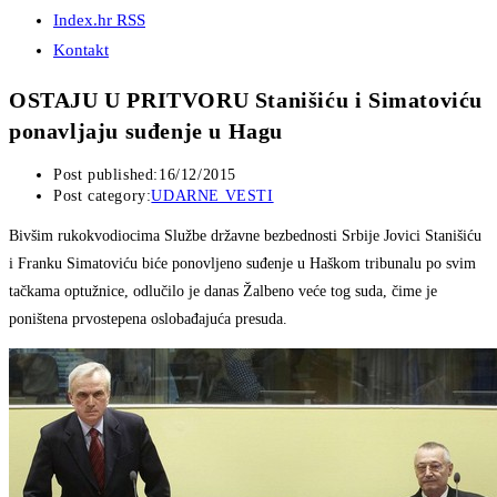
Index.hr RSS
Kontakt
OSTAJU U PRITVORU Stanišiću i Simatoviću
ponavljaju suđenje u Hagu
Post published:
16/12/2015
Post category:
UDARNE VESTI
Bivšim rukokvodiocima Službe državne bezbednosti Srbije Jovici Stanišiću
i Franku Simatoviću biće ponovljeno suđenje u Haškom tribunalu po svim
tačkama optužnice, odlučilo je danas Žalbeno veće tog suda, čime je
poništena prvostepena oslobađajuća presuda.