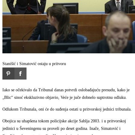
Stanišić i Simatović ostaju u pritvoru
Iako se očekivalo da Tribunal danas potvrdi oslobađajuću presudu, kako je
„Blic“ sinoć ekskluzivno objavio, Veće je juče dobnelo suptrotnu odluku.
Odlukom Tribunala, oni će do suđenja ostati u pritvorskoj jednici tribunala.
Obojica su uhapšena tokom policijske akcije Sablja 2003. i u pritvorskoj
jedinici u Ševeningenu su proveli po deset godina. Inače, Simatović i