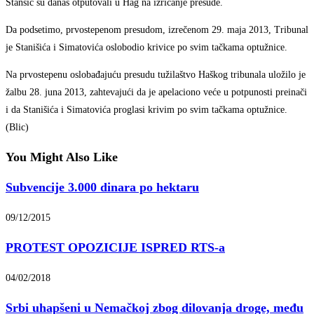
Stanšić su danas otputovali u Hag na izricanje presude.
Da podsetimo, prvostepenom presudom, izrečenom 29. maja 2013, Tribunal
je Stanišića i Simatovića oslobodio krivice po svim tačkama optužnice.
Na prvostepenu oslobađajuću presudu tužilaštvo Haškog tribunala uložilo je
žalbu 28. juna 2013, zahtevajući da je apelaciono veće u potpunosti preinači
i da Stanišića i Simatovića proglasi krivim po svim tačkama optužnice.
(Blic)
You Might Also Like
Subvencije 3.000 dinara po hektaru
09/12/2015
PROTEST OPOZICIJE ISPRED RTS-a
04/02/2018
Srbi uhapšeni u Nemačkoj zbog dilovanja droge, među