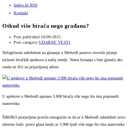
Index.hr RSS
Kontakt
Otkud više birača nego građana?
Post published:
16/09/2015
Post category:
UDARNE VESTI
Nelogičnosti zabeležene na glasanju u Medveđi ponovo otvorile pitanje
tačnosti biračkih spiskova u našoj zemlji. Nema brisanja s liste glasača ako
osoba ne živi na prijavljenoj adresi
U spiskove u Medveđi upisano 3.000 birača više nego što ima popisanih
stanovnika
ŠIROKO postavljena pravila omogućila su da se u Medveđi zabeleženi novo
izborno čudo: pravo glasa imalo je 3.000 ljudi više nego što ima stanovnika