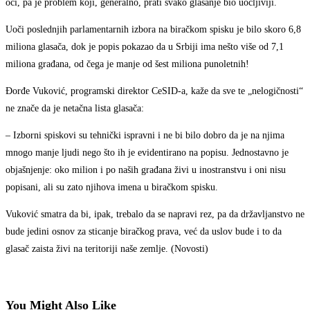
oči, pa je problem koji, generalno, prati svako glasanje bio uočljiviji.
Uoči poslednjih parlamentarnih izbora na biračkom spisku je bilo skoro 6,8
miliona glasača, dok je popis pokazao da u Srbiji ima nešto više od 7,1
miliona građana, od čega je manje od šest miliona punoletnih!
Đorđe Vuković, programski direktor CeSID-a, kaže da sve te „nelogičnosti“
ne znače da je netačna lista glasača:
– Izborni spiskovi su tehnički ispravni i ne bi bilo dobro da je na njima
mnogo manje ljudi nego što ih je evidentirano na popisu. Jednostavno je
objašnjenje: oko milion i po naših građana živi u inostranstvu i oni nisu
popisani, ali su zato njihova imena u biračkom spisku.
Vuković smatra da bi, ipak, trebalo da se napravi rez, pa da državljanstvo ne
bude jedini osnov za sticanje biračkog prava, već da uslov bude i to da
glasač zaista živi na teritoriji naše zemlje. (Novosti)
You Might Also Like