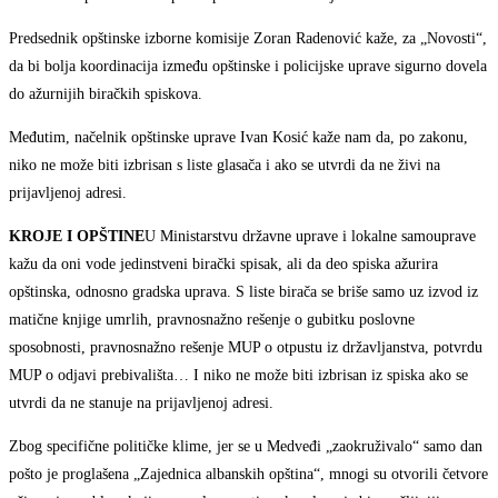
Predsednik opštinske izborne komisije Zoran Radenović kaže, za „Novosti“,
da bi bolja koordinacija između opštinske i policijske uprave sigurno dovela
do ažurnijih biračkih spiskova.
Međutim, načelnik opštinske uprave Ivan Kosić kaže nam da, po zakonu,
niko ne može biti izbrisan s liste glasača i ako se utvrdi da ne živi na
prijavljenoj adresi.
KROJE I OPŠTINE
U Ministarstvu državne uprave i lokalne samouprave
kažu da oni vode jedinstveni birački spisak, ali da deo spiska ažurira
opštinska, odnosno gradska uprava. S liste birača se briše samo uz izvod iz
matične knjige umrlih, pravnosnažno rešenje o gubitku poslovne
sposobnosti, pravnosnažno rešenje MUP o otpustu iz državljanstva, potvrdu
MUP o odjavi prebivališta… I niko ne može biti izbrisan iz spiska ako se
utvrdi da ne stanuje na prijavljenoj adresi.
Zbog specifične političke klime, jer se u Medveđi „zaokruživalo“ samo dan
pošto je proglašena „Zajednica albanskih opština“, mnogi su otvorili četvore