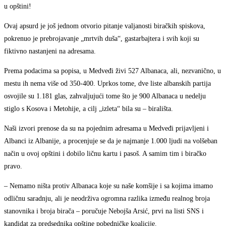
u opštini!
Ovaj apsurd je još jednom otvorio pitanje valjanosti biračkih spiskova,
pokrenuo je prebrojavanje „mrtvih duša“, gastarbajtera i svih koji su
fiktivno nastanjeni na adresama.
Prema podacima sa popisa, u Medveđi živi 527 Albanaca, ali, nezvanično, u
mestu ih nema više od 350-400. Uprkos tome, dve liste albanskih partija
osvojile su 1.181 glas, zahvaljujući tome što je 900 Albanaca u nedelju
stiglo s Kosova i Metohije, a cilj „izleta“ bila su – birališta.
Naši izvori prenose da su na pojednim adresama u Medveđi prijavljeni i
Albanci iz Albanije, a procenjuje se da je najmanje 1.000 ljudi na volšeban
način u ovoj opštini i dobilo ličnu kartu i pasoš. A samim tim i biračko
pravo.
– Nemamo ništa protiv Albanaca koje su naše komšije i sa kojima imamo
odličnu saradnju, ali je neodrživa ogromna razlika između realnog broja
stanovnika i broja birača – poručuje Nebojša Arsić, prvi na listi SNS i
kandidat za predsednika opštine pobedničke koalicije.