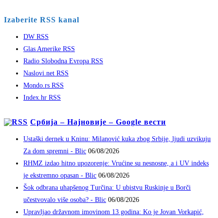
Izaberite RSS kanal
DW RSS
Glas Amerike RSS
Radio Slobodna Evropa RSS
Naslovi.net RSS
Mondo.rs RSS
Index.hr RSS
Србија – Најновије – Google вести
Ustaški dernek u Kninu: Milanović kuka zbog Srbije, ljudi uzvikuju
Za dom spremni - Blic
06/08/2026
RHMZ izdao hitno upozorenje: Vrućine su nesnosne, a i UV indeks
je ekstremno opasan - Blic
06/08/2026
Šok odbrana uhapšenog Turčina: U ubistvu Ruskinje u Borči
učestvovalo više osoba? - Blic
06/08/2026
Upravljao državnom imovinom 13 godina: Ko je Jovan Vorkapić,