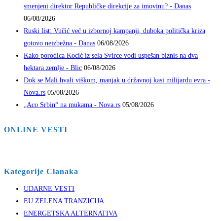
smenjeni direktor Republičke direkcije za imovinu? - Danas
06/08/2026
Ruski list: Vučić već u izbornoj kampanji, duboka politička kriza
gotovo neizbežna - Danas
06/08/2026
Kako porodica Kocić iz sela Svirce vodi uspešan biznis na dva
hektara zemlje - Blic
06/08/2026
Dok se Mali hvali viškom, manjak u državnoj kasi milijardu evra -
Nova.rs
05/08/2026
„Aco Srbin“ na mukama - Nova.rs
05/08/2026
ONLINE VESTI
Kategorije Clanaka
UDARNE VESTI
EU ZELENA TRANZICIJA
ENERGETSKA ALTERNATIVA