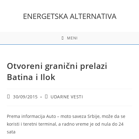
Skip
to
ENERGETSKA ALTERNATIVA
content
MENI
Otvoreni granični prelazi
Batina i Ilok
Post
Post
30/09/2015
UDARNE VESTI
published:
category:
Prema informacija Auto – moto saveza Srbije, može da se
koristi i teretni terminal, a radno vreme je od nula do 24
sata