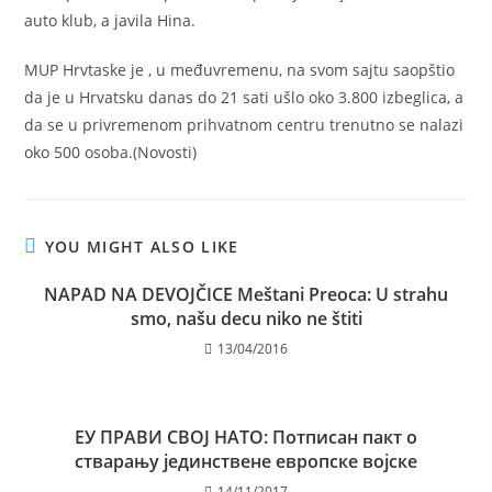
auto klub, a javila Hina.
MUP Hrvtaske je , u međuvremenu, na svom sajtu saopštio
da je u Hrvatsku danas do 21 sati ušlo oko 3.800 izbeglica, a
da se u privremenom prihvatnom centru trenutno se nalazi
oko 500 osoba.(Novosti)
YOU MIGHT ALSO LIKE
NAPAD NA DEVOJČICE Meštani Preoca: U strahu
smo, našu decu niko ne štiti
13/04/2016
ЕУ ПРАВИ СВОЈ НАТО: Потписан пакт о
стварању јединствене европске војске
14/11/2017