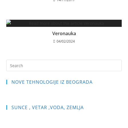
Veronauka
04/02/2024
Pre
Es
to
NOVE TEHNOLOGIJE IZ BEOGRADA
clo
the
sea
pan
SUNCE , VETAR ,VODA, ZEMLJA