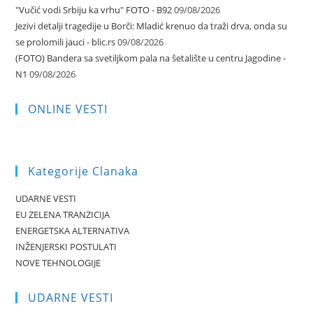
"Vučić vodi Srbiju ka vrhu" FOTO - B92
09/08/2026
Jezivi detalji tragedije u Borči: Mladić krenuo da traži drva, onda su
se prolomili jauci - blic.rs
09/08/2026
(FOTO) Bandera sa svetiljkom pala na šetalište u centru Jagodine -
N1
09/08/2026
ONLINE VESTI
Kategorije Clanaka
UDARNE VESTI
EU ZELENA TRANZICIJA
ENERGETSKA ALTERNATIVA
INŽENJERSKI POSTULATI
NOVE TEHNOLOGIJE
UDARNE VESTI