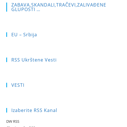
ZABAVA,SKANDALI,TRAČEVI,ZALIVAĐENE
GLUPOSTI …
EU – Srbija
RSS Ukrštene Vesti
VESTI
Izaberite RSS Kanal
DW RSS