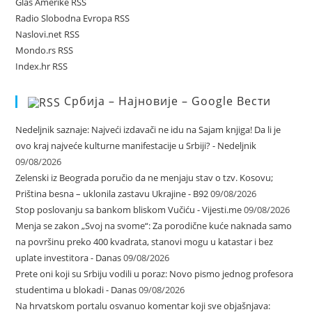
Glas Amerike RSS
Radio Slobodna Evropa RSS
Naslovi.net RSS
Mondo.rs RSS
Index.hr RSS
Србија – Најновије – Google Вести
Nedeljnik saznaje: Najveći izdavači ne idu na Sajam knjiga! Da li je
ovo kraj najveće kulturne manifestacije u Srbiji? - Nedeljnik
09/08/2026
Zelenski iz Beograda poručio da ne menjaju stav o tzv. Kosovu;
Priština besna – uklonila zastavu Ukrajine - B92
09/08/2026
Stop poslovanju sa bankom bliskom Vučiću - Vijesti.me
09/08/2026
Menja se zakon „Svoj na svome“: Za porodične kuće naknada samo
na površinu preko 400 kvadrata, stanovi mogu u katastar i bez
uplate investitora - Danas
09/08/2026
Prete oni koji su Srbiju vodili u poraz: Novo pismo jednog profesora
studentima u blokadi - Danas
09/08/2026
Na hrvatskom portalu osvanuo komentar koji sve objašnjava: