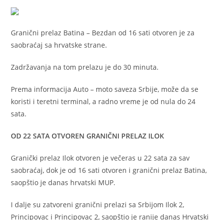
Granični prelaz Batina – Bezdan od 16 sati otvoren je za
saobraćaj sa hrvatske strane.
Zadržavanja na tom prelazu je do 30 minuta.
Prema informacija Auto – moto saveza Srbije, može da se
koristi i teretni terminal, a radno vreme je od nula do 24
sata.
OD 22 SATA OTVOREN GRANIČNI PRELAZ ILOK
Granički prelaz Ilok otvoren je večeras u 22 sata za sav
saobraćaj, dok je od 16 sati otvoren i granični prelaz Batina,
saopštio je danas hrvatski MUP.
I dalje su zatvoreni granični prelazi sa Srbijom Ilok 2,
Principovac i Principovac 2, saopštio je ranije danas Hrvatski