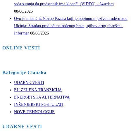
sada sumnja da predsednik ima klona?! (VIDEO) - 24sedam
08/08/2026
Ovo je mladić iz Novog Pazara koji je poginuo u jezivom udesu kod
Ulcinja: Stradao pred očima rođenog brata, njihov drug uhapšen -
Informer
08/08/2026
ONLINE VESTI
Kategorije Clanaka
UDARNE VESTI
EU ZELENA TRANZICIJA
ENERGETSKA ALTERNATIVA
INŽENJERSKI POSTULATI
NOVE TEHNOLOGIJE
UDARNE VESTI