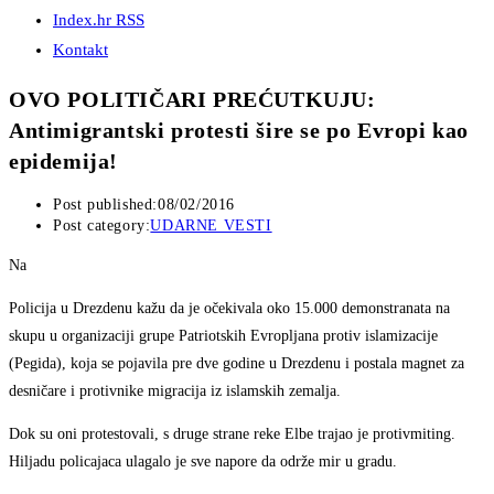
Index.hr RSS
Kontakt
OVO POLITIČARI PREĆUTKUJU:
Antimigrantski protesti šire se po Evropi kao
epidemija!
Post published:
08/02/2016
Post category:
UDARNE VESTI
Na
Policija u Drezdenu kažu da je očekivala oko 15.000 demonstranata na
skupu u organizaciji grupe Patriotskih Evropljana protiv islamizacije
(Pegida), koja se pojavila pre dve godine u Drezdenu i postala magnet za
desničare i protivnike migracija iz islamskih zemalja.
Dok su oni protestovali, s druge strane reke Elbe trajao je protivmiting.
Hiljadu policajaca ulagalo je sve napore da održe mir u gradu.