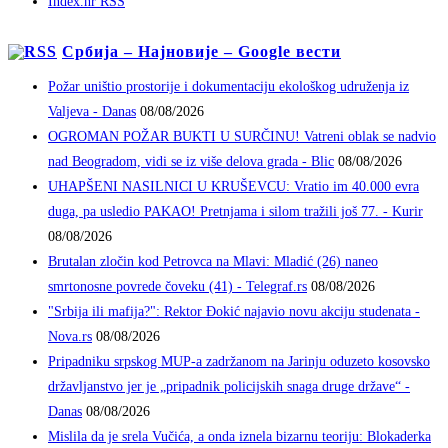
Index.hr RSS
Србија – Најновије – Google вести
Požar uništio prostorije i dokumentaciju ekološkog udruženja iz
Valjeva - Danas
08/08/2026
OGROMAN POŽAR BUKTI U SURČINU! Vatreni oblak se nadvio
nad Beogradom, vidi se iz više delova grada - Blic
08/08/2026
UHAPŠENI NASILNICI U KRUŠEVCU: Vratio im 40.000 evra
duga, pa usledio PAKAO! Pretnjama i silom tražili još 77. - Kurir
08/08/2026
Brutalan zločin kod Petrovca na Mlavi: Mladić (26) naneo
smrtonosne povrede čoveku (41) - Telegraf.rs
08/08/2026
"Srbija ili mafija?": Rektor Đokić najavio novu akciju studenata -
Nova.rs
08/08/2026
Pripadniku srpskog MUP-a zadržanom na Jarinju oduzeto kosovsko
državljanstvo jer je „pripadnik policijskih snaga druge države“ -
Danas
08/08/2026
Mislila da je srela Vučića, a onda iznela bizarnu teoriju: Blokaderka