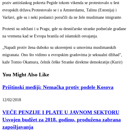
poziv antiislaskog pokreta Pegide tokom vikenda se protestovalo u šest
evropskih država.Protestovalo se i u Amsterdamu, Talinu (Estonija) i
Varšavi, gde su i neki poslanici poručili da ne žele muslimane imigrante.
Protesti su održani i u Pragu, gde su desničarske stranke podsećale građane
na vremena kad se Evropa branila od islamskih osvajanja.
„Napadi protiv žena duboko su ukorenjeni u umovima muslimanskih
migranata. Ono što vidimo u evropskim gradovima je seksualni džihad“,
kaže Tomio Okamura, čelnik češke Stranke direktne demokratije.(Kurir)
You Might Also Like
Prištinski mediji: Nemačka protiv podele Kosova
12/02/2018
VEĆE PENZIJE I PLATE U JAVNOM SEKTORU
Usvojen budžet za 2018. godinu, produžena zabrana
zapošljavanja