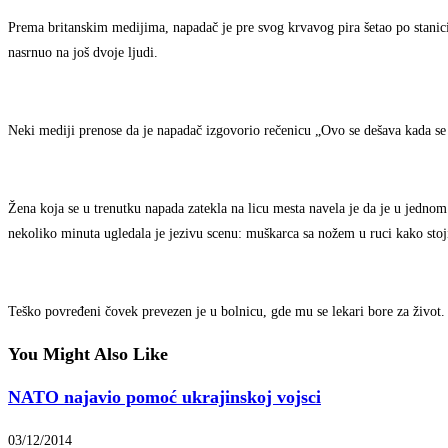
Prema britanskim medijima, napadač je pre svog krvavog pira šetao po stanici
nasrnuo na još dvoje ljudi.
Neki mediji prenose da je napadač izgovorio rečenicu „Ovo se dešava kada se
Žena koja se u trenutku napada zatekla na licu mesta navela je da je u jednom
nekoliko minuta ugledala je jezivu scenu: muškarca sa nožem u ruci kako stoji 
Teško povređeni čovek prevezen je u bolnicu, gde mu se lekari bore za život. 
You Might Also Like
NATO najavio pomoć ukrajinskoj vojsci
03/12/2014