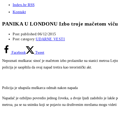
Index.hr RSS
Kontakt
PANIKA U LONDONU Izbo troje mačetom vičući „
Post published:
06/12/2015
Post category:
UDARNE VESTI
Facebook
Tweet
Nepoznati muškarac sinoć je mačetom izbo prolaznike na stanici metroa Lejton
policija je saopštila da ovaj napad tretira kao teroristički akt.
Policija je uhapsila muškarca odmah nakon napada
Napadač je ozbiljno povredio jednog čoveka, a dvoje ljudi zadobilo je lakše po
metroa, pa se na snimku koji se pojavio na društvenim mrežama mogu videti u