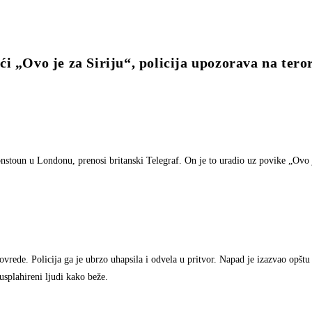
Ovo je za Siriju“, policija upozorava na tero
stoun u Londonu, prenosi britanski Telegraf. On je to uradio uz povike „Ovo j
vrede. Policija ga je ubrzo uhapsila i odvela u pritvor. Napad je izazvao opštu
splahireni ljudi kako beže.