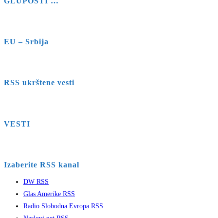
GLUPOSTI …
EU – Srbija
RSS ukrštene vesti
VESTI
Izaberite RSS kanal
DW RSS
Glas Amerike RSS
Radio Slobodna Evropa RSS