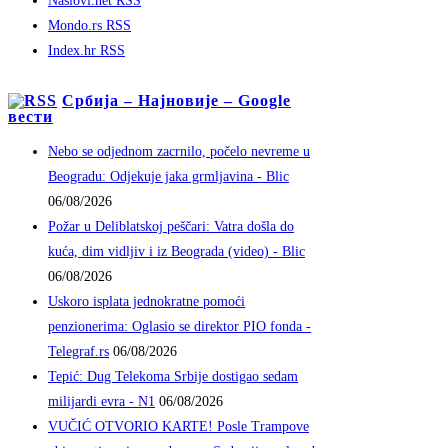
Naslovi.net RSS
Mondo.rs RSS
Index.hr RSS
Србија – Најновије – Google
вести
Nebo se odjednom zacrnilo, počelo nevreme u
Beogradu: Odjekuje jaka grmljavina - Blic
06/08/2026
Požar u Deliblatskoj peščari: Vatra došla do
kuća, dim vidljiv i iz Beograda (video) - Blic
06/08/2026
Uskoro isplata jednokratne pomoći
penzionerima: Oglasio se direktor PIO fonda -
Telegraf.rs
06/08/2026
Tepić: Dug Telekoma Srbije dostigao sedam
milijardi evra - N1
06/08/2026
VUČIĆ OTVORIO KARTE! Posle Trampove