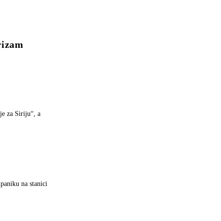
rizam
e za Siriju“, a
 paniku na stanici