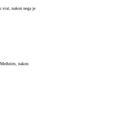
u vrat, nakon nega je
u. Međutim, nakon
.