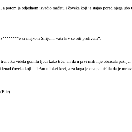
, a potom je odjednom izvadio mačetu i čoveka koji je stajao pored njega ubo 
 z********e sa majkom Sirijom, vaša krv će biti prolivena“.
 trenutku videla gomilu ljudi kako trče, ali da u prvi mah nije obraćala pažnj
iznad čoveka koji je ležao u lokvi krvi, a za koga je ona pomislila da je mrtav
(Blic)