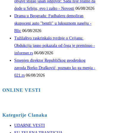
objave stigao jasan odgovor: Sada nije realno da
dođe u Srbiju, evo i zašto - Novosti
06/08/2026
Drama u Beogradu: Fudbaleru demoliran
skupoceni auto "bentli" u luksuznom naselju -
Blic
06/08/2026
Tužilaštvo raskrinkalo tvrdnje o Cvijanu:
Obdukcija jasno pokazala od čega je preminuo -
informer.rs
06/08/2026
Smenjen direktor Republičkog geodetskog
zavoda Borko Drašković, poznato ko ga menja -
021.rs
06/08/2026
ONLINE VESTI
Kategorije Clanaka
UDARNE VESTI
EU ZELENA TRANZICIJA