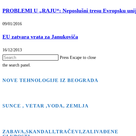
PROBLEMI U „RAJU“: Neposlušni tresu Evropsku uni
09/01/2016
EU zatvara vrata za Janukoviča
16/12/2013
Press Escape to close
the search panel.
NOVE TEHNOLOGIJE IZ BEOGRADA
SUNCE , VETAR ,VODA, ZEMLJA
ZABAVA,SKANDALI,TRAČEVI,ZALIVAĐENE