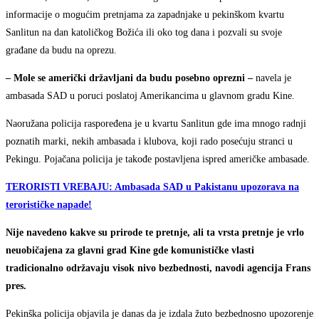
informacije o mogućim pretnjama za zapadnjake u pekinškom kvartu
Sanlitun na dan katoličkog Božića ili oko tog dana i pozvali su svoje
građane da budu na oprezu.
– Mole se američki državljani da budu posebno oprezni –
navela je
ambasada SAD u poruci poslatoj Amerikancima u glavnom gradu Kine.
Naoružana policija raspoređena je u kvartu Sanlitun gde ima mnogo radnji
poznatih marki, nekih ambasada i klubova, koji rado posećuju stranci u
Pekingu. Pojačana policija je takođe postavljena ispred američke ambasade.
TERORISTI VREBAJU: Ambasada SAD u Pakistanu upozorava na
terorističke napade!
Nije navedeno kakve su prirode te pretnje, ali ta vrsta pretnje je vrlo
neuobičajena za glavni grad Kine gde komunističke vlasti
tradicionalno održavaju visok nivo bezbednosti, navodi agencija Frans
pres.
Pekinška policija objavila je danas da je izdala žuto bezbednosno upozorenje