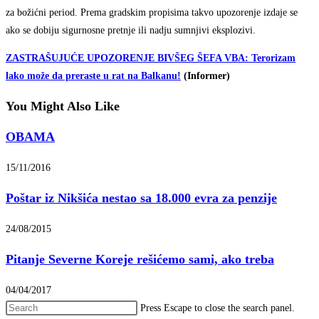
za božićni period. Prema gradskim propisima takvo upozorenje izdaje se
ako se dobiju sigurnosne pretnje ili nadju sumnjivi eksplozivi.
ZASTRAŠUJUĆE UPOZORENJE BIVŠEG ŠEFA VBA: Terorizam
lako može da preraste u rat na Balkanu!
(Informer)
You Might Also Like
OBAMA
15/11/2016
Poštar iz Nikšića nestao sa 18.000 evra za penzije
24/08/2015
Pitanje Severne Koreje rešićemo sami, ako treba
04/04/2017
Press Escape to close the search panel.