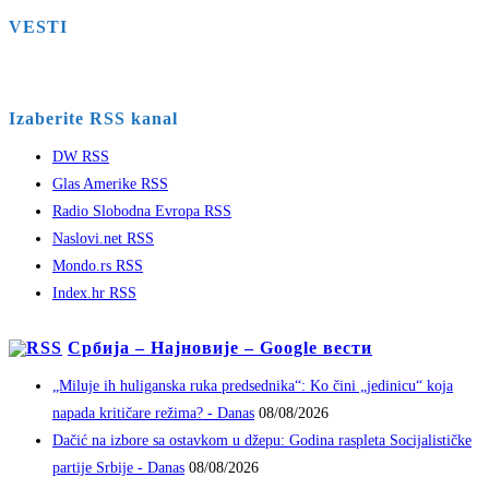
VESTI
Izaberite RSS kanal
DW RSS
Glas Amerike RSS
Radio Slobodna Evropa RSS
Naslovi.net RSS
Mondo.rs RSS
Index.hr RSS
Србија – Најновије – Google вести
„Miluje ih huliganska ruka predsednika“: Ko čini „jedinicu“ koja
napada kritičare režima? - Danas
08/08/2026
Dačić na izbore sa ostavkom u džepu: Godina raspleta Socijalističke
partije Srbije - Danas
08/08/2026