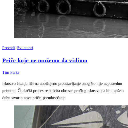
Prevodi
Svi autori
Priče koje ne možemo da vidimo
Tim Parks
Iskustvo čitanja liči na uobičajeno predstavljanje onog što nije neposredno
prisutno. Čitalački proces reaktivira obrasce prošlog iskustva da bi u našem
duhu stvorio nove priče, pseudosećanja.