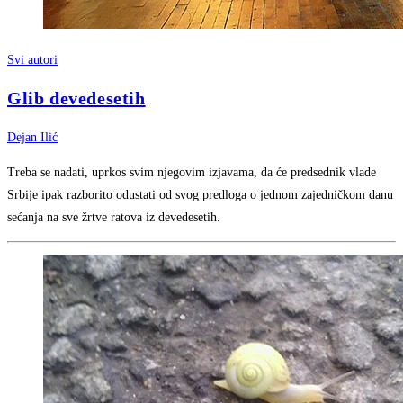
Svi autori
Glib devedesetih
Dejan Ilić
Treba se nadati, uprkos svim njegovim izjavama, da će predsednik vlade
Srbije ipak razborito odustati od svog predloga o jednom zajedničkom danu
sećanja na sve žrtve ratova iz devedesetih.