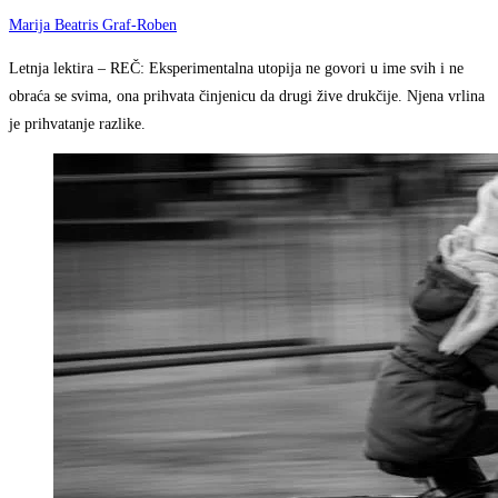
Marija Beatris Graf-Roben
Letnja lektira – REČ: Eksperimentalna utopija ne govori u ime svih i ne
obraća se svima, ona prihvata činjenicu da drugi žive drukčije. Njena vrlina
je prihvatanje razlike.