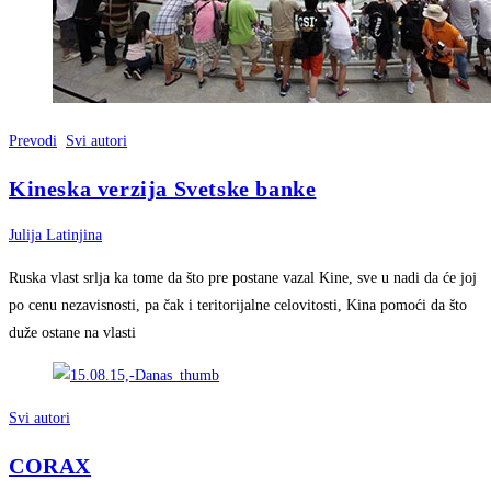
Prevodi
Svi autori
Kineska verzija Svetske banke
Julija Latinjina
Ruska vlast srlja ka tome da što pre postane vazal Kine, sve u nadi da će joj
po cenu nezavisnosti, pa čak i teritorijalne celovitosti, Kina pomoći da što
duže ostane na vlasti
Svi autori
CORAX