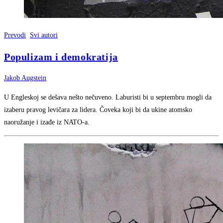
Prevodi
Svi autori
Populizam i demokratija
Jakob Augstein
U Engleskoj se dešava nešto nečuveno. Laburisti bi u septembru mogli da
izaberu pravog levičara za lidera. Čoveka koji bi da ukine atomsko
naoružanje i izađe iz NATO-a.