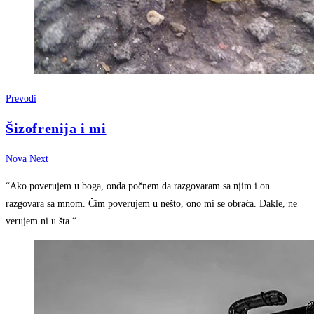
Prevodi
Šizofrenija i mi
Nova Next
“Ako poverujem u boga, onda počnem da razgovaram sa njim i on
razgovara sa mnom. Čim poverujem u nešto, ono mi se obraća. Dakle, ne
verujem ni u šta.“