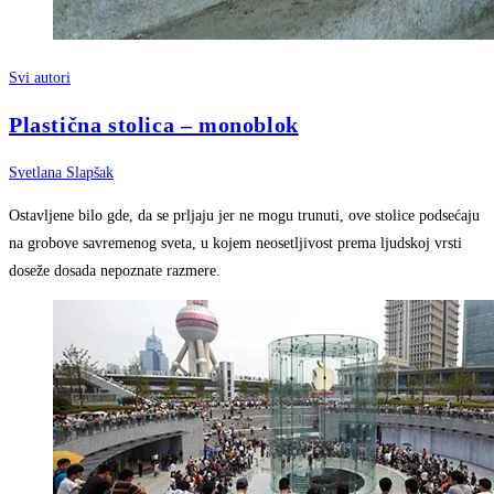
Svi autori
Plastična stolica – monoblok
Svetlana Slapšak
Ostavljene bilo gde, da se prljaju jer ne mogu trunuti, ove stolice podsećaju
na grobove savremenog sveta, u kojem neosetljivost prema ljudskoj vrsti
doseže dosada nepoznate razmere.