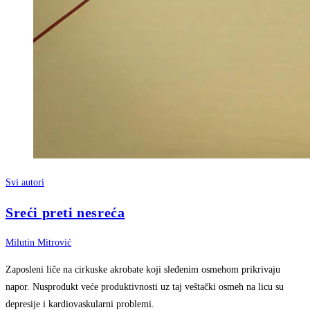
Svi autori
Sreći preti nesreća
Milutin Mitrović
Zaposleni liče na cirkuske akrobate koji sleđenim osmehom prikrivaju
napor. Nusprodukt veće produktivnosti uz taj veštački osmeh na licu su
depresije i kardiovaskularni problemi.