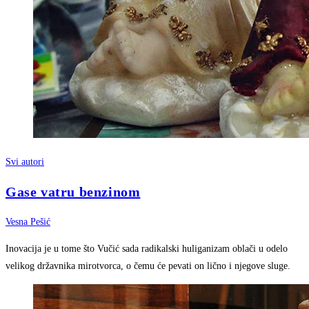
Svi autori
Gase vatru benzinom
Vesna Pešić
Inovacija je u tome što Vučić sada radikalski huliganizam oblači u odelo
velikog državnika mirotvorca, o čemu će pevati on lično i njegove sluge.