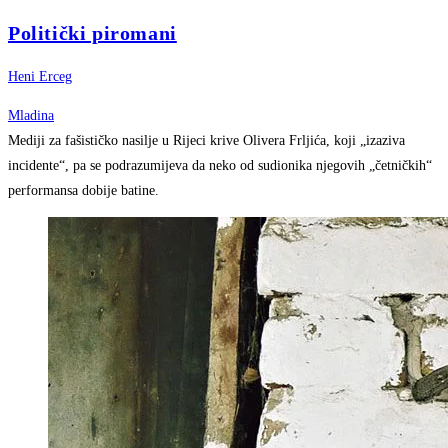
Politički piromani
Heni Erceg
Mladina
Mediji za fašističko nasilje u Rijeci krive Olivera Frljića, koji „izaziva
incidente“, pa se podrazumijeva da neko od sudionika njegovih „četničkih“
performansa dobije batine.