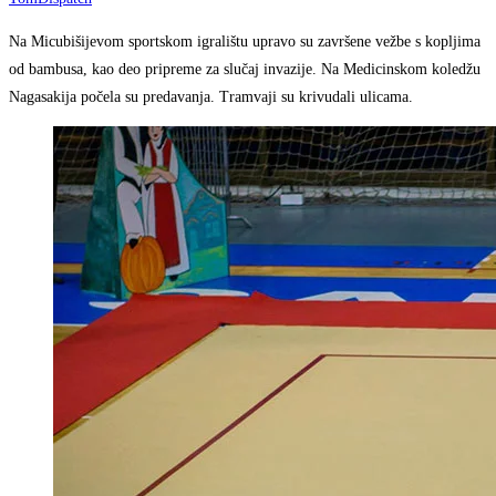
Na Micubišijevom sportskom igralištu upravo su završene vežbe s kopljima
od bambusa, kao deo pripreme za slučaj invazije. Na Medicinskom koledžu
Nagasakija počela su predavanja. Tramvaji su krivudali ulicama.