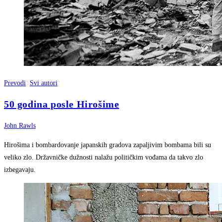
Prevodi
Svi autori
50 godina posle Hirošime
John Rawls
Hirošima i bombardovanje japanskih gradova zapaljivim bombama bili su
veliko zlo. Državničke dužnosti nalažu političkim vođama da takvo zlo
izbegavaju.