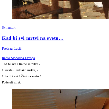
Svi autori
Kad bi svi mrtvi na svetu…
Predrag Lucić
Radio Slobodna Evropa
Tad bi sve / Ratne se žrtve /
Osećale / Jednako mrtve, /
O tad bi svi / Živi na svetu /
Poželeli mret.