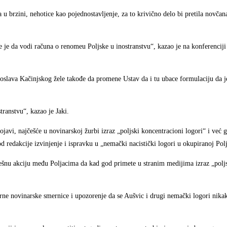
 u brzini, nehotice kao pojednostavljenje, za to krivično delo bi pretila novčana
e je da vodi računa o renomeu Poljske u inostranstvu“, kazao je na konferenciji
aroslava Kačinjskog žele takođe da promene Ustav da i tu ubace formulaciju da j
ranstvu“, kazao je Jaki.
pojavi, najčešće u novinarskoj žurbi izraz „poljski koncentracioni logori“ i već
d redakcije izvinjenje i ispravku u „nemački nacistički logori u okupiranoj Pol
ešnu akciju među Poljacima da kad god primete u stranim medijima izraz „poljs
rne novinarske smernice i upozorenje da se Aušvic i drugi nemački logori nika