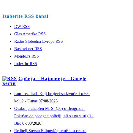
Izaberite RSS kanal
DW RSS
Glas Amerike RSS
Radio Slobodna Evropa RSS
Naslovi.net RSS
Mondo.rs RSS
Index.hr RSS
Србија – Најновије – Google
вести
Loto rezultati: Koji brojevi su izvučeni u 63.
kolu? - Danas
07/08/2026
Ovako je uhapšen M. S. (30) u Beogradu:
Pokušao da pobegne policiji, ali su ga sustigli -
Blic
07/08/2026
Reditelj Stevan Filipović pretučen u centru