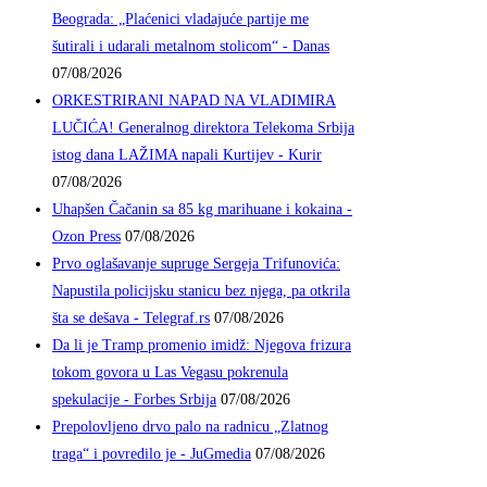
Beograda: „Plaćenici vladajuće partije me
šutirali i udarali metalnom stolicom“ - Danas
07/08/2026
ORKESTRIRANI NAPAD NA VLADIMIRA
LUČIĆA! Generalnog direktora Telekoma Srbija
istog dana LAŽIMA napali Kurtijev - Kurir
07/08/2026
Uhapšen Čačanin sa 85 kg marihuane i kokaina -
Ozon Press
07/08/2026
Prvo oglašavanje supruge Sergeja Trifunovića:
Napustila policijsku stanicu bez njega, pa otkrila
šta se dešava - Telegraf.rs
07/08/2026
Da li je Tramp promenio imidž: Njegova frizura
tokom govora u Las Vegasu pokrenula
spekulacije - Forbes Srbija
07/08/2026
Prepolovljeno drvo palo na radnicu „Zlatnog
traga“ i povredilo je - JuGmedia
07/08/2026