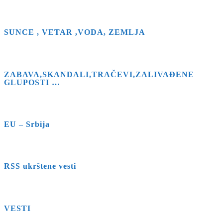
SUNCE , VETAR ,VODA, ZEMLJA
ZABAVA,SKANDALI,TRAČEVI,ZALIVAĐENE
GLUPOSTI …
EU – Srbija
RSS ukrštene vesti
VESTI