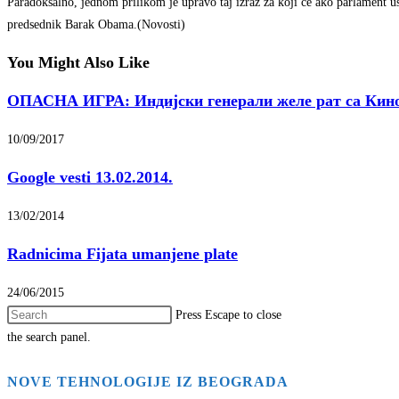
Paradoksalno, jednom prilikom je upravo taj izraz za koji će ako parlament u
predsednik Barak Obama.(Novosti)
You Might Also Like
ОПАСНА ИГРА: Индијски генерали желе рат са Кин
10/09/2017
Google vesti 13.02.2014.
13/02/2014
Radnicima Fijata umanjene plate
24/06/2015
Press Escape to close
the search panel.
NOVE TEHNOLOGIJE IZ BEOGRADA