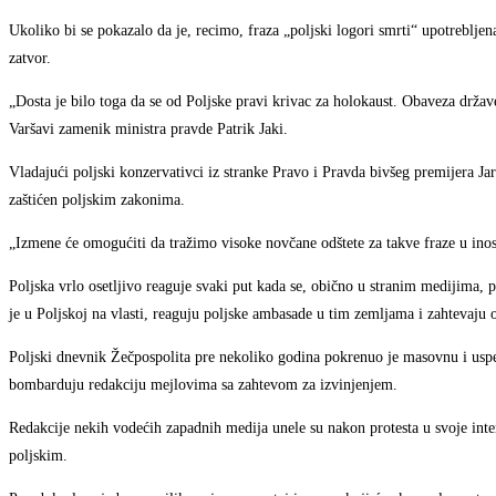
Ukoliko bi se pokazalo da je, recimo, fraza „poljski logori smrti“ upotrebljena
zatvor.
„Dosta je bilo toga da se od Poljske pravi krivac za holokaust. Obaveza držav
Varšavi zamenik ministra pravde Patrik Jaki.
Vladajući poljski konzervativci iz stranke Pravo i Pravda bivšeg premijera J
zaštićen poljskim zakonima.
„Izmene će omogućiti da tražimo visoke novčane odštete za takve fraze u inost
Poljska vrlo osetljivo reaguje svaki put kada se, obično u stranim medijima, 
je u Poljskoj na vlasti, reaguju poljske ambasade u tim zemljama i zahtevaju o
Poljski dnevnik Žečpospolita pre nekoliko godina pokrenuo je masovnu i usp
bombarduju redakciju mejlovima sa zahtevom za izvinjenjem.
Redakcije nekih vodećih zapadnih medija unele su nakon protesta u svoje inte
poljskim.