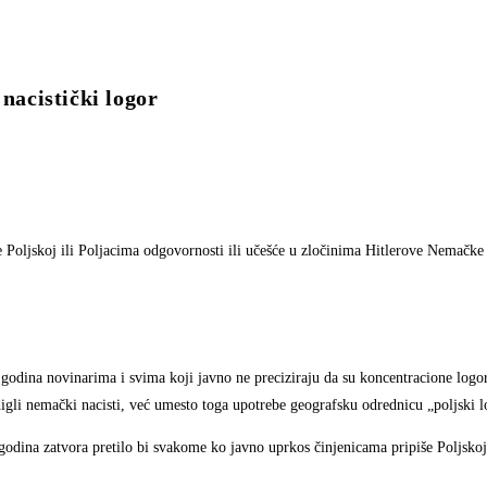
nacistički logor
 Poljskoj ili Poljacima odgovornosti ili učešće u zločinima Hitlerove Nemačke
odina novinarima i svima koji javno ne preciziraju da su koncentracione logor
gli nemački nacisti, već umesto toga upotrebe geografsku odrednicu „poljski l
godina zatvora pretilo bi svakome ko javno uprkos činjenicama pripiše Poljskoj