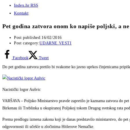
Index.hr RSS
Kontakt
Pet godina zatvora onom ko napiše poljski, a ne 
Post published:
16/02/2016
Post category:
UDARNE VESTI
Facebook
Tweet
Do pet godina zatvora pretilo bi svakome ko javno uprkos činjenicama pripiše
Nacistički logor Aušvic
VARŠAVA – Poljsko Ministarstvo pravde zapretilo je kaznama zatvora do pet g
Birkenau ili Treblinka u okupiranoj Poljskoj tokom Drugog svetskog rata podi
Prema predlogu izmena zakona koji je danas predstavilo ministarstvo, do pet 
odgovornosti ili učešće u zločinima Hitlerove Nemačke.