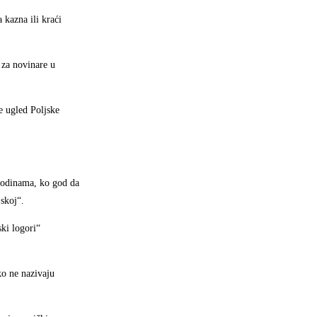
 kazna ili kraći
 za novinare u
e ugled Poljske
 godinama, ko god da
jskoj“.
ki logori“
ko ne nazivaju