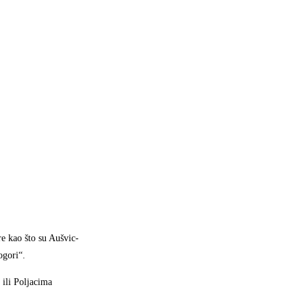
e kao što su Aušvic-
ogori“.
 ili Poljacima