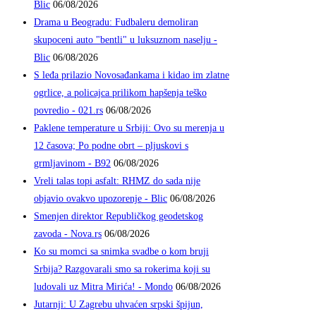
Blic
06/08/2026
Drama u Beogradu: Fudbaleru demoliran
skupoceni auto "bentli" u luksuznom naselju -
Blic
06/08/2026
S leđa prilazio Novosađankama i kidao im zlatne
ogrlice, a policajca prilikom hapšenja teško
povredio - 021.rs
06/08/2026
Paklene temperature u Srbiji: Ovo su merenja u
12 časova; Po podne obrt – pljuskovi s
grmljavinom - B92
06/08/2026
Vreli talas topi asfalt: RHMZ do sada nije
objavio ovakvo upozorenje - Blic
06/08/2026
Smenjen direktor Republičkog geodetskog
zavoda - Nova.rs
06/08/2026
Ko su momci sa snimka svadbe o kom bruji
Srbija? Razgovarali smo sa rokerima koji su
ludovali uz Mitra Mirića! - Mondo
06/08/2026
Jutarnji: U Zagrebu uhvaćen srpski špijun,