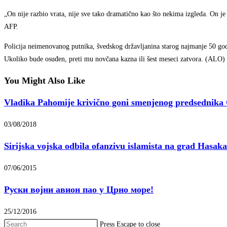
„On nije razbio vrata, nije sve tako dramatično kao što nekima izgleda. On je 
AFP.
Policija neimenovanog putnika, švedskog državljanina starog najmanje 50 godi
Ukoliko bude osuđen, preti mu novčana kazna ili šest meseci zatvora. (ALO)
You Might Also Like
Vladika Pahomije krivično goni smenjenog predsednika
03/08/2018
Sirijska vojska odbila ofanzivu islamista na grad Hasaka
07/06/2015
Руски војни авион пао у Црно море!
25/12/2016
Press Escape to close