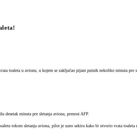
aleta!
ata toaleta u avionu, u kojem se zaključao pijani putnik nekoliko minuta pre sl
lu desetak minuta pre sletanja aviona, prenosi AFP.
aletu tokom sletanja aviona, pilot je uzeo sekiru kako bi otvorio vrata toaleta 