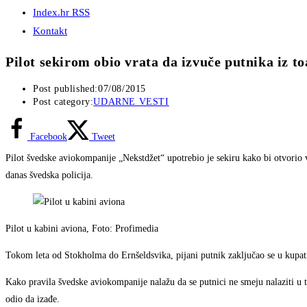
Index.hr RSS
Kontakt
Pilot sekirom obio vrata da izvuče putnika iz to
Post published:
07/08/2015
Post category:
UDARNE VESTI
Facebook
Tweet
Pilot švedske aviokompanije „Nekstdžet“ upotrebio je sekiru kako bi otvorio vr
danas švedska policija.
Pilot u kabini aviona, Foto: Profimedia
Tokom leta od Stokholma do Ernšeldsvika, pijani putnik zaključao se u kupati
Kako pravila švedske aviokompanije nalažu da se putnici ne smeju nalaziti u to
odio da izađe.