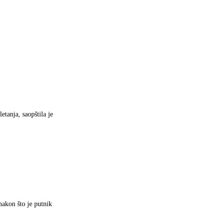
etanja, saopštila je
nakon što je putnik