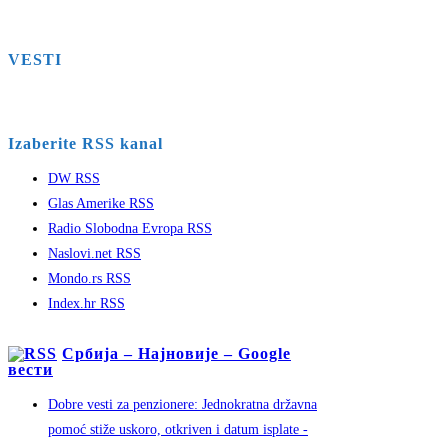
VESTI
Izaberite RSS kanal
DW RSS
Glas Amerike RSS
Radio Slobodna Evropa RSS
Naslovi.net RSS
Mondo.rs RSS
Index.hr RSS
Србија – Најновије – Google
вести
Dobre vesti za penzionere: Jednokratna državna
pomoć stiže uskoro, otkriven i datum isplate -