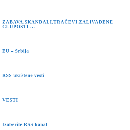
ZABAVA,SKANDALI,TRAČEVI,ZALIVAĐENE
GLUPOSTI …
EU – Srbija
RSS ukrštene vesti
VESTI
Izaberite RSS kanal