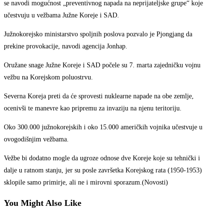
se navodi mogućnost „preventivnog napada na neprijateljske grupe“ koje
učestvuju u vežbama Južne Koreje i SAD.
Južnokorejsko ministarstvo spoljnih poslova pozvalo je Pjongjang da
prekine provokacije, navodi agencija Jonhap.
Oružane snage Južne Koreje i SAD počele su 7. marta zajedničku vojnu
vežbu na Korejskom poluostrvu.
Severna Koreja preti da će sprovesti nuklearne napade na obe zemlje,
ocenivši te manevre kao pripremu za invaziju na njenu teritoriju.
Oko 300.000 južnokorejskih i oko 15.000 američkih vojnika učestvuje u
ovogodišnjim vežbama.
Vežbe bi dodatno mogle da ugroze odnose dve Koreje koje su tehnički i
dalje u ratnom stanju, jer su posle završetka Korejskog rata (1950-1953)
sklopile samo primirje, ali ne i mirovni sporazum.(Novosti)
You Might Also Like