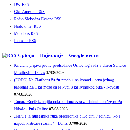
DW RSS
Glas Amerike RSS
Radio Slobodna Evropa RSS
Naslovi.net RSS
Mondo.rs RSS
Index.hr RSS
Србија – Најновије – Google вести
Krivična prijava protiv predsednice Osnovnog suda u Užicu Sunčice
Misailović - Danas
07/08/2026
(FOTO) Na Zlatiboru žu-žu prodaju na komad - cena jednog
paprena! Za 1 kg može da se kupi 3 kg svinjskog buta - Novosti
07/08/2026
Tamara Đurić izdvojila pola miliona evra za slobodu bivšeg muža
Nikole - Puls Online
07/08/2026
„Miluje ih huliganska ruka predsednika“: Ko čini „jedinicu“ koja
napada kritičare režima? - Danas
07/08/2026