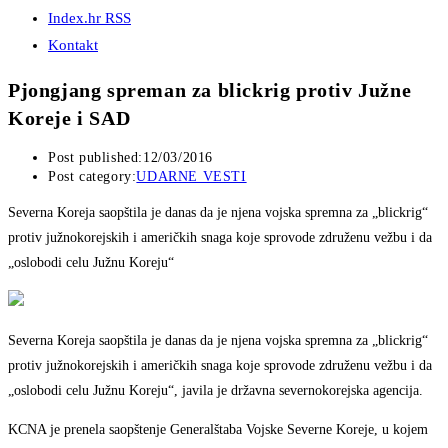
Index.hr RSS
Kontakt
Pjongjang spreman za blickrig protiv Južne
Koreje i SAD
Post published:
12/03/2016
Post category:
UDARNE VESTI
Severna Koreja saopštila je danas da je njena vojska spremna za „blickrig“
protiv južnokorejskih i američkih snaga koje sprovode združenu vežbu i da
„oslobodi celu Južnu Koreju“
Severna Koreja saopštila je danas da je njena vojska spremna za „blickrig“
protiv južnokorejskih i američkih snaga koje sprovode združenu vežbu i da
„oslobodi celu Južnu Koreju“, javila je državna severnokorejska agencija.
KCNA je prenela saopštenje Generalštaba Vojske Severne Koreje, u kojem