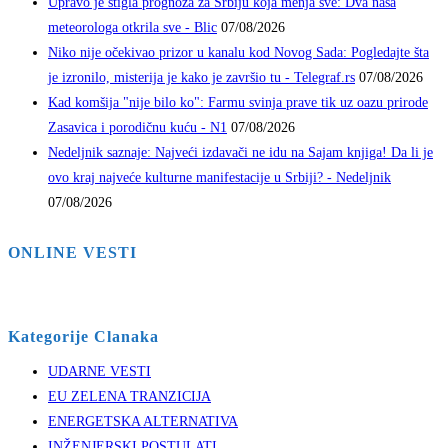
Upravo je stigla prognoza za Srbiju koja menja sve: Dva naša
meteorologa otkrila sve - Blic
07/08/2026
Niko nije očekivao prizor u kanalu kod Novog Sada: Pogledajte šta
je izronilo, misterija je kako je završio tu - Telegraf.rs
07/08/2026
Kad komšija "nije bilo ko": Farmu svinja prave tik uz oazu prirode
Zasavica i porodičnu kuću - N1
07/08/2026
Nedeljnik saznaje: Najveći izdavači ne idu na Sajam knjiga! Da li je
ovo kraj najveće kulturne manifestacije u Srbiji? - Nedeljnik
07/08/2026
ONLINE VESTI
Kategorije Clanaka
UDARNE VESTI
EU ZELENA TRANZICIJA
ENERGETSKA ALTERNATIVA
INŽENJERSKI POSTULATI