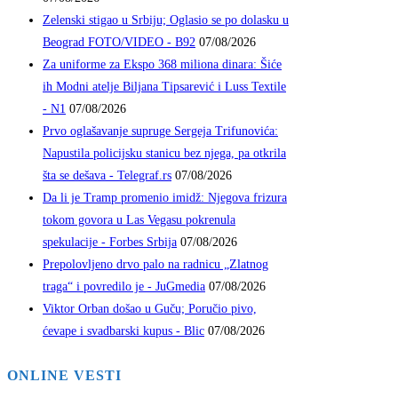
Zelenski stigao u Srbiju; Oglasio se po dolasku u
Beograd FOTO/VIDEO - B92
07/08/2026
Za uniforme za Ekspo 368 miliona dinara: Šiće
ih Modni atelje Biljana Tipsarević i Luss Textile
- N1
07/08/2026
Prvo oglašavanje supruge Sergeja Trifunovića:
Napustila policijsku stanicu bez njega, pa otkrila
šta se dešava - Telegraf.rs
07/08/2026
Da li je Tramp promenio imidž: Njegova frizura
tokom govora u Las Vegasu pokrenula
spekulacije - Forbes Srbija
07/08/2026
Prepolovljeno drvo palo na radnicu „Zlatnog
traga“ i povredilo je - JuGmedia
07/08/2026
Viktor Orban došao u Guču; Poručio pivo,
ćevape i svadbarski kupus - Blic
07/08/2026
ONLINE VESTI