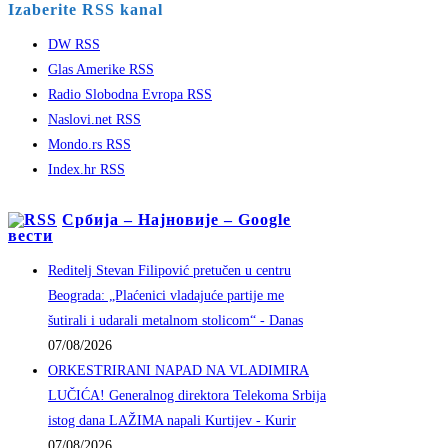
Izaberite RSS kanal
DW RSS
Glas Amerike RSS
Radio Slobodna Evropa RSS
Naslovi.net RSS
Mondo.rs RSS
Index.hr RSS
Србија – Најновије – Google
вести
Reditelj Stevan Filipović pretučen u centru
Beograda: „Plaćenici vladajuće partije me
šutirali i udarali metalnom stolicom“ - Danas
07/08/2026
ORKESTRIRANI NAPAD NA VLADIMIRA
LUČIĆA! Generalnog direktora Telekoma Srbija
istog dana LAŽIMA napali Kurtijev - Kurir
07/08/2026