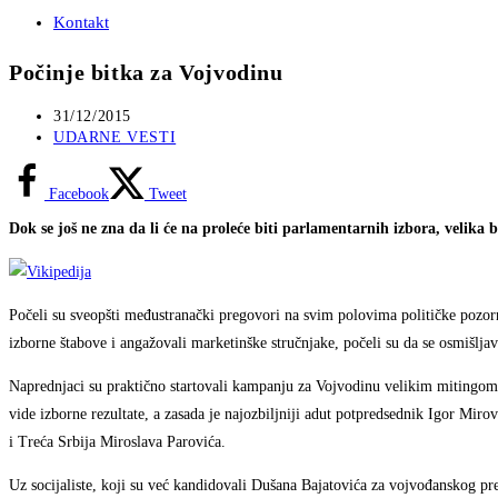
Kontakt
Počinje bitka za Vojvodinu
Post
31/12/2015
published:
Post
UDARNE VESTI
category:
Facebook
Tweet
Dok se još ne zna da li će na proleće biti parlamentarnih izbora, velika
Počeli su sveopšti međustranački pregovori na svim polovima političke pozorn
izborne štabove i angažovali marketinške stručnjake, počeli su da se osmišljav
Naprednjaci su praktično startovali kampanju za Vojvodinu velikim mitingom
vide izborne rezultate, a zasada je najozbiljniji adut potpredsednik Igor Miro
i Treća Srbija Miroslava Parovića.
Uz socijaliste, koji su već kandidovali Dušana Bajatovića za vojvođanskog pr