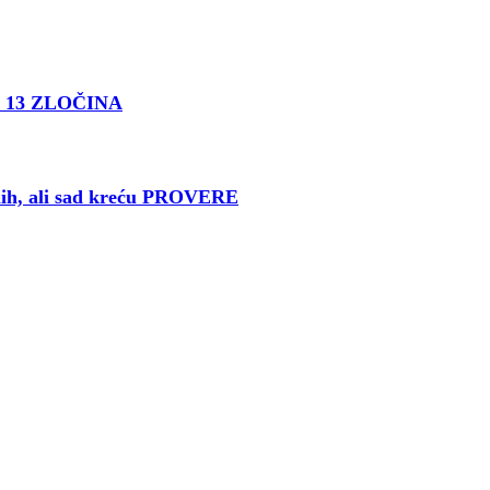
ŠTU 13 ZLOČINA
ih, ali sad kreću PROVERE