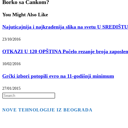
Borko sa Čankom?
You Might Also Like
Najuticajnija i najkradenija slika na svetu U SREDI
23/10/2016
OTKAZI U 120 OPŠTINA Počelo rezanje broja zaposlen
10/02/2016
Grčki izbori potopili evro na 11-godišnji minimum
27/01/2015
Press
Escape
NOVE TEHNOLOGIJE IZ BEOGRADA
to
close
the