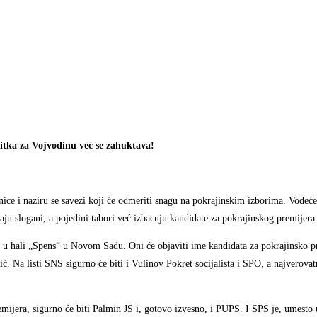
 bitka za Vojvodinu već se zahuktava!
ice i naziru se savezi koji će odmeriti snagu na pokrajinskim izborima. Vodeće 
aju slogani, a pojedini tabori već izbacuju kandidate za pokrajinskog premijera
 u hali „Spens“ u Novom Sadu. Oni će objaviti ime kandidata za pokrajinsko p
vić. Na listi SNS sigurno će biti i Vulinov Pokret socijalista i SPO, a najverova
emijera, sigurno će biti Palmin JS i, gotovo izvesno, i PUPS. I SPS je, umesto