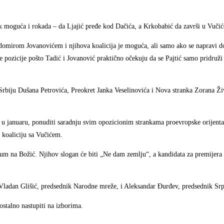
k moguća i rokada – da Ljajić pređe kod Dačića, a Krkobabić da završi u Vuči
edomirom Jovanovićem i njihova koalicija je moguća, ali samo ako se napravi 
 pozicije pošto Tadić i Jovanović praktično očekuju da se Pajtić samo pridruž
Srbiju Dušana Petrovića, Preokret Janka Veselinovića i Nova stranka Zorana Živ
ć u januaru, ponuditi saradnju svim opozicionim strankama proevropske orijentac
u koaliciju sa Vučićem.
azum na Božić. Njihov slogan će biti „Ne dam zemlju“, a kandidata za premijera
, Vladan Glišić, predsednik Narodne mreže, i Aleksandar Đurđev, predsednik Srp
ostalno nastupiti na izborima.