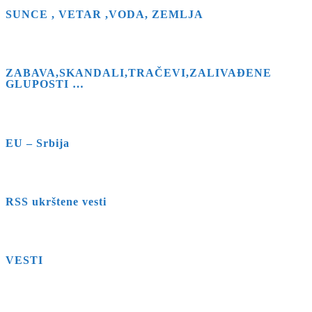
search
SUNCE , VETAR ,VODA, ZEMLJA
panel.
ZABAVA,SKANDALI,TRAČEVI,ZALIVAĐENE
GLUPOSTI …
EU – Srbija
RSS ukrštene vesti
VESTI