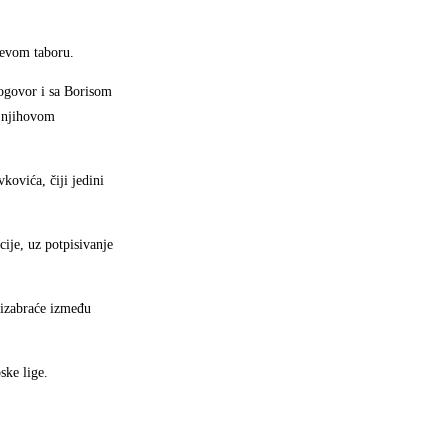
ćevom taboru.
dogovor i sa Borisom
i njihovom
kovića, čiji jedini
ije, uz potpisivanje
 izabraće između
ske lige.