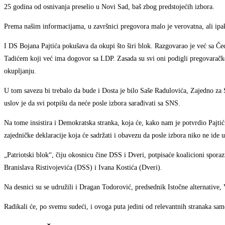
25 godina od osnivanja preselio u Novi Sad, baš zbog predstojećih izbora.
Prema našim informacijama, u završnici pregovora malo je verovatna, ali ipa
I DS Bojana Pajtića pokušava da okupi što širi blok. Razgovarao je već sa Č
Tadićem koji već ima dogovor sa LDP. Zasada su svi oni podigli pregovaračke
okupljanju.
U tom savezu bi trebalo da bude i Dosta je bilo Saše Radulovića, Zajedno za 
uslov je da svi potpišu da neće posle izbora sarađivati sa SNS.
Na tome insistira i Demokratska stranka, koja će, kako nam je potvrdio Pajti
zajedničke deklaracije koja će sadržati i obavezu da posle izbora niko ne ide 
„Patriotski blok“, čiju okosnicu čine DSS i Dveri, potpisaće koalicioni spor
Branislava Ristivojevića (DSS) i Ivana Kostića (Dveri).
Na desnici su se udružili i Dragan Todorović, predsednik Istočne alternative
Radikali će, po svemu sudeći, i ovoga puta jedini od relevantnih stranaka sam