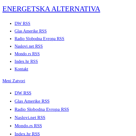
Skip
ENERGETSKA ALTERNATIVA
to
content
DW RSS
Glas Amerike RSS
Radio Slobodna Evropa RSS
Naslovi.net RSS
Mondo.rs RSS
Index.hr RSS
Kontakt
Meni
Zatvori
DW RSS
Glas Amerike RSS
Radio Slobodna Evropa RSS
Naslovi.net RSS
Mondo.rs RSS
Index.hr RSS