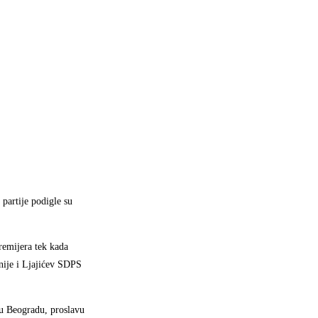
partije podigle su
.
remijera tek kada
tnije i Ljajićev SDPS
 u Beogradu, proslavu