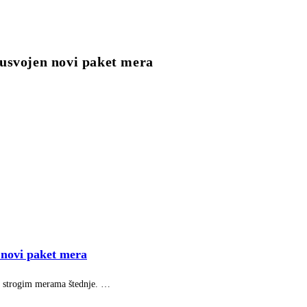
svojen novi paket mera
 novi paket mera
 o strogim merama štednje. …