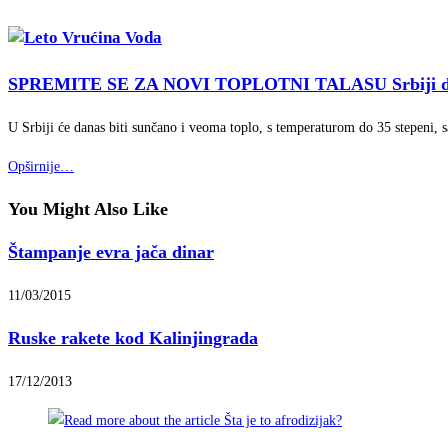
SPREMITE SE ZA NOVI TOPLOTNI TALAS
U Srbiji 
U Srbiji će danas biti sunčano i veoma toplo, s temperaturom do 35 stepeni, 
Opširnije…
You Might Also Like
Štampanje evra jača dinar
11/03/2015
Ruske rakete kod Kalinjingrada
17/12/2013