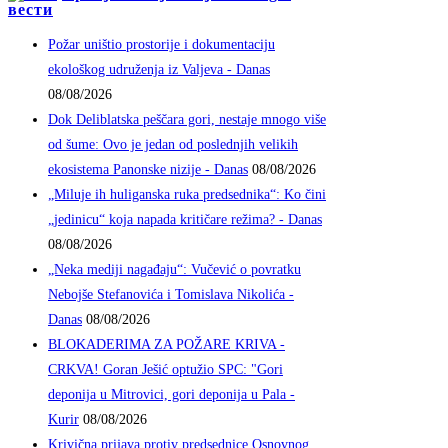
вести
Požar uništio prostorije i dokumentaciju
ekološkog udruženja iz Valjeva - Danas
08/08/2026
Dok Deliblatska peščara gori, nestaje mnogo više
od šume: Ovo je jedan od poslednjih velikih
ekosistema Panonske nizije - Danas
08/08/2026
„Miluje ih huliganska ruka predsednika“: Ko čini
„jedinicu“ koja napada kritičare režima? - Danas
08/08/2026
„Neka mediji nagađaju“: Vučević o povratku
Nebojše Stefanovića i Tomislava Nikolića -
Danas
08/08/2026
BLOKADERIMA ZA POŽARE KRIVA -
CRKVA! Goran Ješić optužio SPC: "Gori
deponija u Mitrovici, gori deponija u Pala -
Kurir
08/08/2026
Krivična prijava protiv predsednice Osnovnog