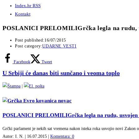
Index.hr RSS
Kontakt
POSLANICI PRELOMILIGrčka legla na rudu, u
Post published:
16/07/2015
Post category:
UDARNE VESTI
Facebook
Tweet
U Srbiji će danas biti sunčano i veoma toplo
|
POSLANICI PRELOMILI
Grčka legla na rudu, usvojen
Grčki parlament je nekih sat vremena nakon isteka roka usvojio novi Zakon
Autor: I. N. | 16.07.2015 |
Komentara: 0