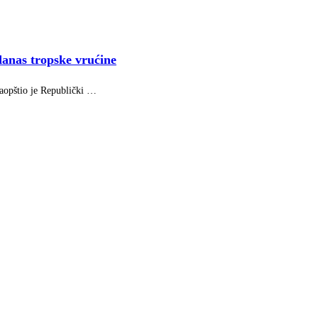
danas tropske vrućine
saopštio je Republički …