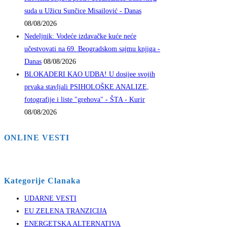
suda u Užicu Sunčice Misailović - Danas
08/08/2026
Nedeljnik: Vodeće izdavačke kuće neće
učestvovati na 69. Beogradskom sajmu knjiga -
Danas
08/08/2026
BLOKADERI KAO UDBA! U dosijee svojih
prvaka stavljali PSIHOLOŠKE ANALIZE,
fotografije i liste "grehova" - ŠTA - Kurir
08/08/2026
ONLINE VESTI
Kategorije Clanaka
UDARNE VESTI
EU ZELENA TRANZICIJA
ENERGETSKA ALTERNATIVA