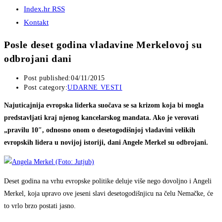
Index.hr RSS
Kontakt
Posle deset godina vladavine Merkelovoj su
odbrojani dani
Post published:
04/11/2015
Post category:
UDARNE VESTI
Najuticajnija evropska liderka suočava se sa krizom koja bi mogla
predstavljati kraj njenog kancelarskog mandata. Ako je verovati
„pravilu 10″, odnosno onom o desetogodišnjoj vladavini velikih
evropskih lidera u novijoj istoriji, dani Angele Merkel su odbrojani.
Deset godina na vrhu evropske politike deluje više nego dovoljno i Angeli
Merkel, koja upravo ove jeseni slavi desetogodišnjicu na čelu Nemačke, će
to vrlo brzo postati jasno.