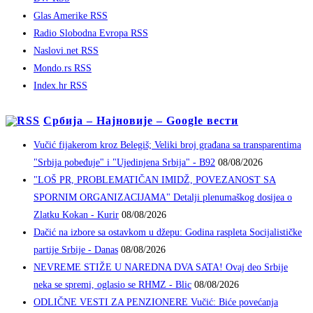
Glas Amerike RSS
Radio Slobodna Evropa RSS
Naslovi.net RSS
Mondo.rs RSS
Index.hr RSS
Србија – Најновије – Google вести
Vučić fijakerom kroz Belegiš; Veliki broj građana sa transparentima
"Srbija pobeđuje" i "Ujedinjena Srbija" - B92
08/08/2026
"LOŠ PR, PROBLEMATIČAN IMIDŽ, POVEZANOST SA
SPORNIM ORGANIZACIJAMA" Detalji plenumaškog dosijea o
Zlatku Kokan - Kurir
08/08/2026
Dačić na izbore sa ostavkom u džepu: Godina raspleta Socijalističke
partije Srbije - Danas
08/08/2026
NEVREME STIŽE U NAREDNA DVA SATA! Ovaj deo Srbije
neka se spremi, oglasio se RHMZ - Blic
08/08/2026
ODLIČNE VESTI ZA PENZIONERE Vučić: Biće povećanja