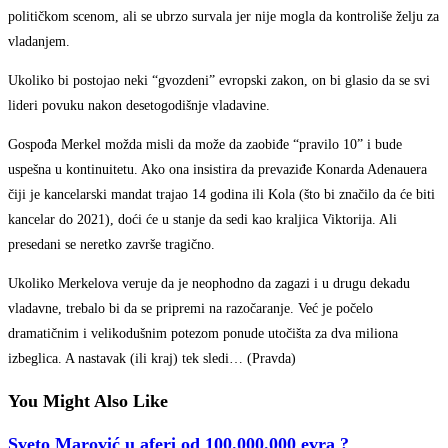
političkom scenom, ali se ubrzo survala jer nije mogla da kontroliše želju za
vladanjem.
Ukoliko bi postojao neki “gvozdeni” evropski zakon, on bi glasio da se svi
lideri povuku nakon desetogodišnje vladavine.
Gospođa Merkel možda misli da može da zaobiđe “pravilo 10” i bude
uspešna u kontinuitetu. Ako ona insistira da prevaziđe Konarda Adenauera
čiji je kancelarski mandat trajao 14 godina ili Kola (što bi značilo da će biti
kancelar do 2021), doći će u stanje da sedi kao kraljica Viktorija. Ali
presedani se neretko završe tragično.
Ukoliko Merkelova veruje da je neophodno da zagazi i u drugu dekadu
vladavne, trebalo bi da se pripremi na razočaranje. Već je počelo
dramatičnim i velikodušnim potezom ponude utočišta za dva miliona
izbeglica. A nastavak (ili kraj) tek sledi… (Pravda)
You Might Also Like
Sveto Marović u aferi od 100.000.000 evra ?