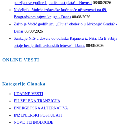
penzija ove godine i pratiće rast plata! - Novosti
08/08/2026
Nedeljnik: Vodeće izdavačke kuće neće učestvovati na 69.
Beogradskom sajmu knjiga - Danas
08/08/2026
Zašto je Vučić godišnjicu „Oluje“ obeležio u Mrkonjić Gradu? -
Danas
08/08/2026
Sankcije NIS-u dovele do odlaska Rajanera iz Niša: Da li Srbija
ostaje bez jeftinih avionskih letova? - Danas
08/08/2026
ONLINE VESTI
Kategorije Clanaka
UDARNE VESTI
EU ZELENA TRANZICIJA
ENERGETSKA ALTERNATIVA
INŽENJERSKI POSTULATI
NOVE TEHNOLOGIJE