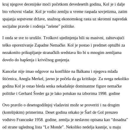
kraj njegove decenijske moći početkom devedesetih godina, Kol je i dalje
bio vrhovni vladar. Kol je vodio zemlju u vreme raspada sovjetizma, zatim
spajanja sopstvene države, snažnog ekonomskog rasta uz skromni napredak
socijalne pravde i rođenja “zelene” politike.
I onda se sve to urušilo. Troškovi ujedinjenja bili su masivni, zahtevajući
teško oporezivanje Zapadne Nemačke. Kol je postao i predmet optužbi za
nezakonito prikupljanje stranačkih sredstava što bi u mnogim zemljama
dovelo do hapšenja i krivičnog gonjenja.
Kancelar nije imao odgovor na konflikte na Balkanu i njegova mlađa
štićenica, Anegla Merkel, javno je počela da ga kritikuje. Za svega nekoliko
godina Kol je ostao bleda senka nekadašnje dominantne figure nemačke
politike i Gerhard Šreder ga je lako potukao na izborima 1998. godine
Ovo pravilo o desetogodišnjoj vladavini može se proveriti i na drugim
(komšijskim) primerima. Deset godina otkako je Šarl de Gol preuzeo
vođstvo Francuske 1958. godine, zemlja je neslavno opisana kao “dosadna”
od strane uglednog lista “Le Monde”. Nekoliko nedelja kasnije, u maju