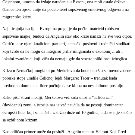
Odjednom, umesto da izdaje naređenja u Evropi, ona moli ostale države
članice Evropske unije da podele teret sopstvenog emotivnog odgovora na
migrantsku krizu.
Najuticajnija nacija u Evropi na pragu je da počini matricid (ubistvo
sopstvene majke) budući da Angelin stav oko krize nailazi na sve veći otpor.
Odriču je se njeni koalicioni partneri, nemački poslovni i radnički sindikati
koji tvrde da ne mogu da integrišu priliv imigranata u ekonomiju, ali i
lokalni zvaničnici koji viču da nemaju gde da smeste toliki broj izbeglica.
Kriza u Nemačkoj mogla bi po Merkelovu da bude ono što su novouvedene
poreske stope uradile Čeličnoj lejdi Margaret Tačer – trenutak kada
prethodno dominatan lider počinje da se klima na nestabilnom postolju.
Kako pišu strani mediji, Merkelova već sada ulazi u “aufiderzen”
(doviđenja) zonu, a istorija nas je već naučila da ne postoji dominantan
evropski lider koji se na čelu zadržao duže od 10 godina, a da se nije suočio
sa ozbiljnom krizom.
Kao odličan primer može da posluži i Angelin mentor Helmut Kol. Pred