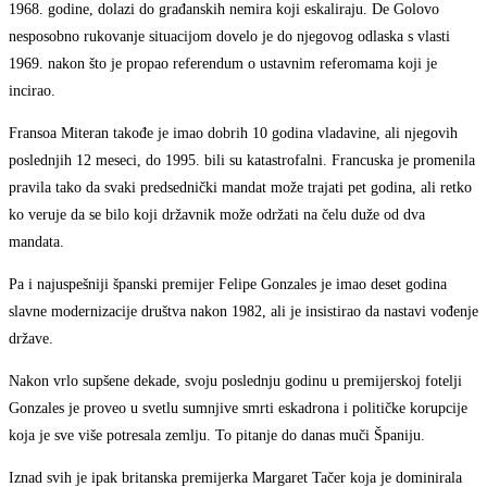
1968. godine, dolazi do građanskih nemira koji eskaliraju. De Golovo
nesposobno rukovanje situacijom dovelo je do njegovog odlaska s vlasti
1969. nakon što je propao referendum o ustavnim referomama koji je
incirao.
Fransoa Miteran takođe je imao dobrih 10 godina vladavine, ali njegovih
poslednjih 12 meseci, do 1995. bili su katastrofalni. Francuska je promenila
pravila tako da svaki predsednički mandat može trajati pet godina, ali retko
ko veruje da se bilo koji državnik može održati na čelu duže od dva
mandata.
Pa i najuspešniji španski premijer Felipe Gonzales je imao deset godina
slavne modernizacije društva nakon 1982, ali je insistirao da nastavi vođenje
države.
Nakon vrlo supšene dekade, svoju poslednju godinu u premijerskoj fotelji
Gonzales je proveo u svetlu sumnjive smrti eskadrona i političke korupcije
koja je sve više potresala zemlju. To pitanje do danas muči Španiju.
Iznad svih je ipak britanska premijerka Margaret Tačer koja je dominirala