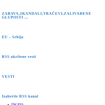
ZABAVA,SKANDALI,TRAČEVI,ZALIVAĐENE
GLUPOSTI …
EU – Srbija
RSS ukrštene vesti
VESTI
Izaberite RSS kanal
DW RSS