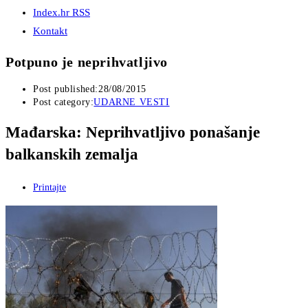
Index.hr RSS
Kontakt
Potpuno je neprihvatljivo
Post published:
28/08/2015
Post category:
UDARNE VESTI
Mađarska: Neprihvatljivo ponašanje
balkanskih zemalja
Printajte