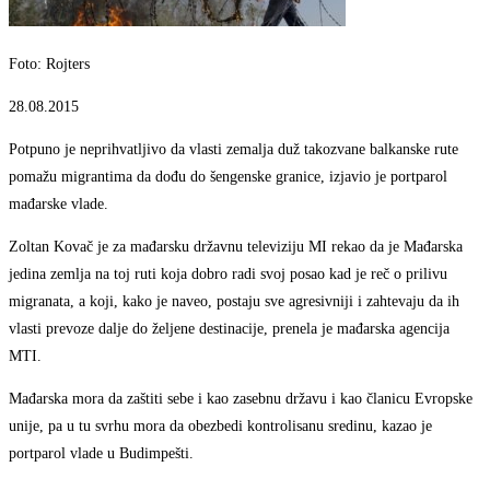
Foto: Rojters
28.08.2015
Potpuno je neprihvatljivo da vlasti zemalja duž takozvane balkanske rute
pomažu migrantima da dođu do šengenske granice, izjavio je portparol
mađarske vlade.
Zoltan Kovač je za mađarsku državnu televiziju MI rekao da je Mađarska
jedina zemlja na toj ruti koja dobro radi svoj posao kad je reč o prilivu
migranata, a koji, kako je naveo, postaju sve agresivniji i zahtevaju da ih
vlasti prevoze dalje do željene destinacije, prenela je mađarska agencija
MTI.
Mađarska mora da zaštiti sebe i kao zasebnu državu i kao članicu Evropske
unije, pa u tu svrhu mora da obezbedi kontrolisanu sredinu, kazao je
portparol vlade u Budimpešti.