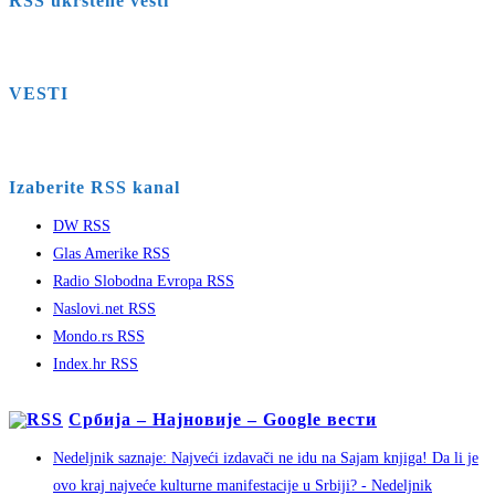
RSS ukrštene vesti
VESTI
Izaberite RSS kanal
DW RSS
Glas Amerike RSS
Radio Slobodna Evropa RSS
Naslovi.net RSS
Mondo.rs RSS
Index.hr RSS
Србија – Најновије – Google вести
Nedeljnik saznaje: Najveći izdavači ne idu na Sajam knjiga! Da li je
ovo kraj najveće kulturne manifestacije u Srbiji? - Nedeljnik