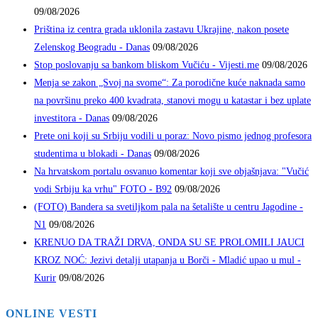
09/08/2026
Priština iz centra grada uklonila zastavu Ukrajine, nakon posete
Zelenskog Beogradu - Danas
09/08/2026
Stop poslovanju sa bankom bliskom Vučiću - Vijesti.me
09/08/2026
Menja se zakon „Svoj na svome“: Za porodične kuće naknada samo
na površinu preko 400 kvadrata, stanovi mogu u katastar i bez uplate
investitora - Danas
09/08/2026
Prete oni koji su Srbiju vodili u poraz: Novo pismo jednog profesora
studentima u blokadi - Danas
09/08/2026
Na hrvatskom portalu osvanuo komentar koji sve objašnjava: "Vučić
vodi Srbiju ka vrhu" FOTO - B92
09/08/2026
(FOTO) Bandera sa svetiljkom pala na šetalište u centru Jagodine -
N1
09/08/2026
KRENUO DA TRAŽI DRVA, ONDA SU SE PROLOMILI JAUCI
KROZ NOĆ: Jezivi detalji utapanja u Borči - Mladić upao u mul -
Kurir
09/08/2026
ONLINE VESTI