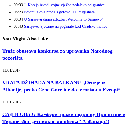
09:03
J. Koreja izvodi vojne vježbe nedaleko od granice
08:23
Potonula dva broda s gotovo 500 migranata
08:04
U Sarajevu danas izložba „Welcome to Sarajevo“
07:43
Sarajevo: Sjećanje na poginule kod Gradske tržnice
You Might Also Like
Traže obustavu konkursa za upravnika Narodnog
pozorišta
13/01/2017
VRATA DŽIHADA NA BALKANU „Oružje iz
Albanije, preko Crne Gore ide do terorista u Evropi“
15/01/2016
САД И ОВАЈ? Камбери тражи подршку Приштине и
Тиране због „етничког чишћења” Албанаца?!