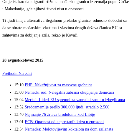
On je istakao da migranti stižu na mađarsku granicu iz zemalja poput Grčke
i Makedonije, gde njihovi životi nisu u opasnosti.
Ti ljudi imaju alternativu ilegalnom prelasku granice, odnosno slobodni su
da se obrate mađarskim vlastima i vlastima drugih država članica EU sa
zahtevima za dobijanje azila, rekao je Kovač.
28 avgust/kolovoz 2015
Prethodni
Naredni
15:10
FHP: Nekažnjivost za masovne grobnice
15:08
Nemački sud: Nelegalna zabrana okupljanja desničara
15:04
Merkel: Lideri EU spremni za vanredni samit o izbeglicama
13:52
Sredozmemlje prešlo 300.000 ljudi, stradalo 2.500
13:40
Najmanje 76 žrtava brodoloma kod Libije
13:01
ECB: Opasnost od neprestanih kriza u eurozoni
12:54
Nemačka: Molotovljevim koktelom na dom azilanata