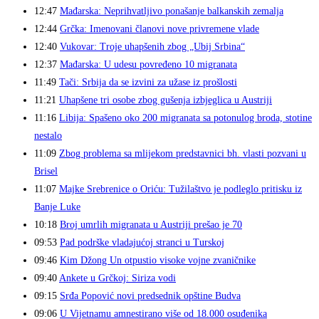
12:47
Mađarska: Neprihvatljivo ponašanje balkanskih zemalja
12:44
Grčka: Imenovani članovi nove privremene vlade
12:40
Vukovar: Troje uhapšenih zbog „Ubij Srbina“
12:37
Mađarska: U udesu povređeno 10 migranata
11:49
Tači: Srbija da se izvini za užase iz prošlosti
11:21
Uhapšene tri osobe zbog gušenja izbjeglica u Austriji
11:16
Libija: Spašeno oko 200 migranata sa potonulog broda, stotine
nestalo
11:09
Zbog problema sa mlijekom predstavnici bh. vlasti pozvani u
Brisel
11:07
Majke Srebrenice o Oriću: Tužilaštvo je podleglo pritisku iz
Banje Luke
10:18
Broj umrlih migranata u Austriji prešao je 70
09:53
Pad podrške vladajućoj stranci u Turskoj
09:46
Kim Džong Un otpustio visoke vojne zvaničnike
09:40
Ankete u Grčkoj: Siriza vodi
09:15
Srđa Popović novi predsednik opštine Budva
09:06
U Vijetnamu amnestirano više od 18.000 osuđenika