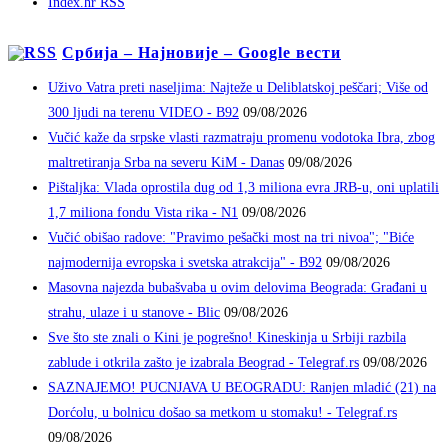
Index.hr RSS
Србија – Најновије – Google вести
Uživo Vatra preti naseljima: Najteže u Deliblatskoj peščari; Više od
300 ljudi na terenu VIDEO - B92
09/08/2026
Vučić kaže da srpske vlasti razmatraju promenu vodotoka Ibra, zbog
maltretiranja Srba na severu KiM - Danas
09/08/2026
Pištaljka: Vlada oprostila dug od 1,3 miliona evra JRB-u, oni uplatili
1,7 miliona fondu Vista rika - N1
09/08/2026
Vučić obišao radove: "Pravimo pešački most na tri nivoa"; "Biće
najmodernija evropska i svetska atrakcija" - B92
09/08/2026
Masovna najezda bubašvaba u ovim delovima Beograda: Građani u
strahu, ulaze i u stanove - Blic
09/08/2026
Sve što ste znali o Kini je pogrešno! Kineskinja u Srbiji razbila
zablude i otkrila zašto je izabrala Beograd - Telegraf.rs
09/08/2026
SAZNAJEMO! PUCNJAVA U BEOGRADU: Ranjen mladić (21) na
Dorćolu, u bolnicu došao sa metkom u stomaku! - Telegraf.rs
09/08/2026