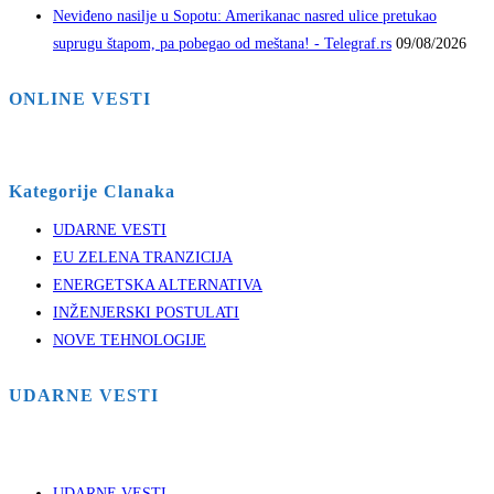
Neviđeno nasilje u Sopotu: Amerikanac nasred ulice pretukao
suprugu štapom, pa pobegao od meštana! - Telegraf.rs
09/08/2026
ONLINE VESTI
Kategorije Clanaka
UDARNE VESTI
EU ZELENA TRANZICIJA
ENERGETSKA ALTERNATIVA
INŽENJERSKI POSTULATI
NOVE TEHNOLOGIJE
UDARNE VESTI
UDARNE VESTI