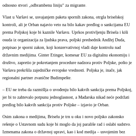
odnosno stvori „odbrambenu liniju“ za migrante.
Vlast u Varšavi se, usvajanjem paketa spornih zakona, otrgla briselskoj
kontroli, ali je Orban najavio veto na bilo kakav predlog o sankcijama EU
prema Poljskoj koje bi kaznile Varšavu. Uprkos protivljenju Brisela i kiši
osuda iz organizacija za ljudska prava, poljski predsednik Andžej Duda,
potpisao je sporni zakon, koji konzervativnoj vladi daje kontrolu nad
državnim medijima. Ginter Etinger, komesar EU za digitalnu ekonomiju i
društvo, zapretio je pokretanjem procedure nadzora protiv Poljske, pošto je
Varšava prekršila zajedničke evropske vrednosti. Poljska je, inače, jak
regionalni partner zvanične Budimpešte.
– EU ne treba da razmišlja o uvođenju bilo kakvih sankcija prema Poljskoj,
jer bi to zahtevalo potpunu jednoglasnost, a Mađarska nikad neće podržati
predlog bilo kakvih sankcija protiv Poljske – izjavio je Orban.
Osim zakona o medijima, Briselu je trn u oku i novo poljsko zakonsko
rešenje o Ustavnom sudu koje bi moglo da joj parališe rad i oslabi sudstvo.
Izmenama zakona o državnoj upravi, kao i kod medija – usvojenim bez