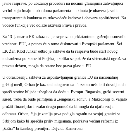
javne rasprave, po ubrzanoj proceduri na noćnim glasanjima zahvaljujući
većini koju imaju u oba doma parlamenta – ukinuta je obaveza javnih
transparentnih konkursa za rukovodeće kadrove i obaveza apolitičnosti. Na
vodeće funkcije već dolaze aktivisti Prava i pravde.
Za 13. januar u EK zakazana je rasprava o „eklatantnom gaženju osnovnih
vrednosti EU“, a potom će o tome diskutovati i Evropski parlament. Šef
EK Žan Klod Junker odbio je zahteve da ta rasprava bude start novog
mehanizma po kome bi Poljska, ukoliko se pokaže da sistematski ugrožava
pravnu državu, mogla da ostane bez prava glasa u EU.
U obrazloženju zahteva za uspostavljanjem granice EU na nacionalnoj
grčkoj međi, Orban je kazao da dogovor sa Turskom neće biti dovoljan da
spreči stotine hiljada izbeglica da dođu u Evropu. Bugarska, grčki severni
sused, treba da bude primljena u „šengensku zonu“, a Makedoniji bi valjalo
pružiti finansijsku i svaku drugu pomoć da bi mogla da ojača svoju
odbranu. Orban, čija je zemlja prva podigla ogradu na svojoj granici sa
Srbijom kako bi sprečila priliv migranata, podržava većinu reformi iz
„šešira“ britanskog premijera Dejvida Kamerona.