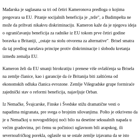
Mađarska je saglasana sa tri od četiri Kameronova predloga o kojima
pregovara sa EU. Pitanje socijalnih beneficija je „teže“, a Budimpešta ne
može da prihvati nikakvu diskriminaciju. Kameron kaže da je njegova ideja
o ograničavanju beneficija za radnike iz EU tokom prve četiri godine
boravka u Britaniji, „ostaje na stolu otvorena za alternative“. Brisel smatra
da taj predlog narušava principe protiv diskriminacije i slobodu kretanja
između zemalja EU.
Kameron želi da EU smanji birokratiju i prenese više ovlašćenja sa Brisela
na zemlje članice, kao i garancije da će Britanija biti zaštićena od
ekonomskih odluka članica evrozone. Zemlje Višegradske grupe formiraće
zajednički stav o reformi beneficija, najavljuje Orban.
Iz Nemačke, Švajcarske, Finske i Švedske stižu dramatične vesti o
napadima migranata, pre svega o brojnim silovanjima. Pošto je otkriveno da
je u Nemačkoj u novogodišnjoj noći bilo na desetine seksualnih napada u
većim gradovima, pri čemu su počinioci uglavnom bili arapskog, ili
severnoafričkog porekla, oglasile su se ostale zemlje izjavama da se isto