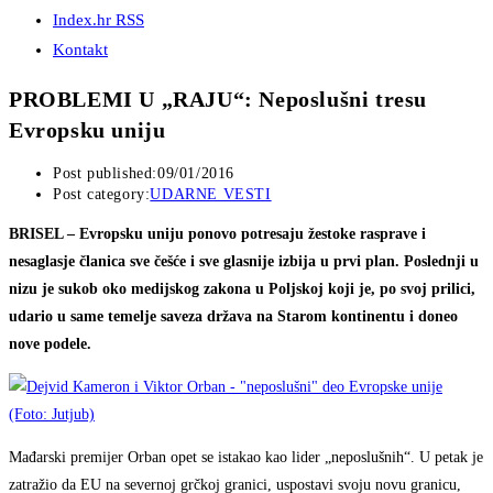
Index.hr RSS
Kontakt
PROBLEMI U „RAJU“: Neposlušni tresu
Evropsku uniju
Post published:
09/01/2016
Post category:
UDARNE VESTI
BRISEL – Evropsku uniju ponovo potresaju žestoke rasprave i
nesaglasje članica sve češće i sve glasnije izbija u prvi plan. Poslednji u
nizu je sukob oko medijskog zakona u Poljskoj koji je, po svoj prilici,
udario u same temelje saveza država na Starom kontinentu i doneo
nove podele.
Mađarski premijer Orban opet se istakao kao lider „neposlušnih“. U petak je
zatražio da EU na severnoj grčkoj granici, uspostavi svoju novu granicu,