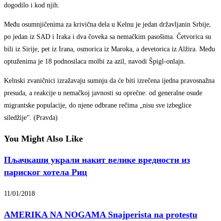
dogodilo i kod njih.
Među osumnjičenima za krivična dela u Kelnu je jedan državljanin Srbije,
po jedan iz SAD i Iraka i dva čoveka sa nemačkim pasošima. Četvorica su
bili iz Sirije, pet iz Irana, osmorica iz Maroka, a devetorica iz Alžira. Među
optuženima je 18 podnosilaca molbi za azil, navodi Špigl-onlajn.
Kelnski zvaničnici izražavaju sumnju da će biti izrečena ijedna pravosnažna
presuda, a reakcije u nemačkoj javnosti su oprečne: od generalne osude
migrantske populacije, do njene odbrane rečima „nisu sve izbeglice
siledžije“. (Pravda)
You Might Also Like
Пљачкаши украли накит велике вредности из
париског хотела Риц
11/01/2018
AMERIKA NA NOGAMA Snajperista na protestu