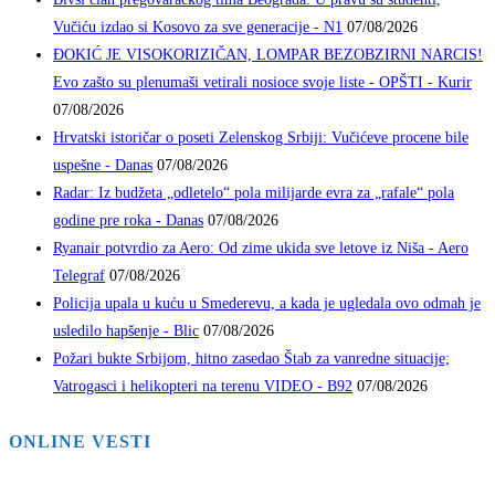
Vučiću izdao si Kosovo za sve generacije - N1
07/08/2026
ĐOKIĆ JE VISOKORIZIČAN, LOMPAR BEZOBZIRNI NARCIS!
Evo zašto su plenumaši vetirali nosioce svoje liste - OPŠTI - Kurir
07/08/2026
Hrvatski istoričar o poseti Zelenskog Srbiji: Vučićeve procene bile
uspešne - Danas
07/08/2026
Radar: Iz budžeta „odletelo“ pola milijarde evra za „rafale“ pola
godine pre roka - Danas
07/08/2026
Ryanair potvrdio za Aero: Od zime ukida sve letove iz Niša - Aero
Telegraf
07/08/2026
Policija upala u kuću u Smederevu, a kada je ugledala ovo odmah je
usledilo hapšenje - Blic
07/08/2026
Požari bukte Srbijom, hitno zasedao Štab za vanredne situacije;
Vatrogasci i helikopteri na terenu VIDEO - B92
07/08/2026
ONLINE VESTI