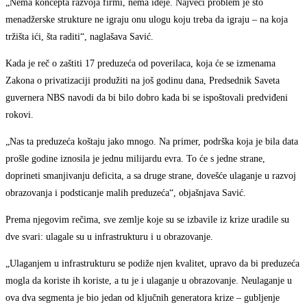
„Nema koncepta razvoja firmi, nema ideje. Najveći problem je što
menadžerske strukture ne igraju onu ulogu koju treba da igraju – na koja
tržišta ići, šta raditi“, naglašava Savić.
Kada je reč o zaštiti 17 preduzeća od poverilaca, koja će se izmenama
Zakona o privatizaciji produžiti na još godinu dana, Predsednik Saveta
guvernera NBS navodi da bi bilo dobro kada bi se ispoštovali predviđeni
rokovi.
„Nas ta preduzeća koštaju jako mnogo. Na primer, podrška koja je bila data
prošle godine iznosila je jednu milijardu evra. To će s jedne strane,
doprineti smanjivanju deficita, a sa druge strane, dovešće ulaganje u razvoj
obrazovanja i podsticanje malih preduzeća“, objašnjava Savić.
Prema njegovim rečima, sve zemlje koje su se izbavile iz krize uradile su
dve svari: ulagale su u infrastrukturu i u obrazovanje.
„Ulaganjem u infrastrukturu se podiže njen kvalitet, upravo da bi preduzeća
mogla da koriste ih koriste, a tu je i ulaganje u obrazovanje. Neulaganje u
ova dva segmenta je bio jedan od ključnih generatora krize – gubljenje