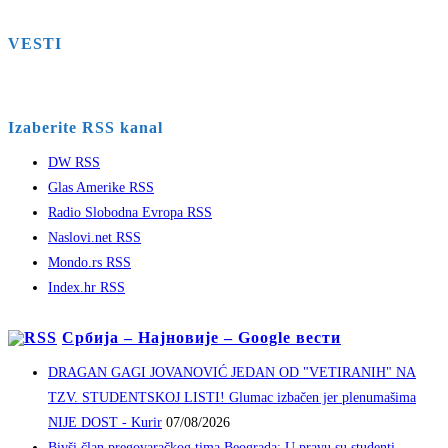
VESTI
Izaberite RSS kanal
DW RSS
Glas Amerike RSS
Radio Slobodna Evropa RSS
Naslovi.net RSS
Mondo.rs RSS
Index.hr RSS
Србија – Најновије – Google вести
DRAGAN GAGI JOVANOVIĆ JEDAN OD "VETIRANIH" NA
TZV. STUDENTSKOJ LISTI! Glumac izbačen jer plenumašima
NIJE DOST - Kurir
07/08/2026
Bivši član pregovaračkog tima Beograda: U pravu su studenti,