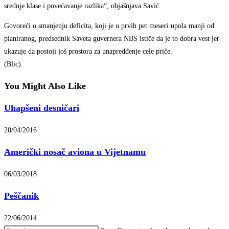
srednje klase i povećavanje razlika“, objašnjava Savić.
Govoreći o smanjenju deficita, koji je u prvih pet meseci upola manji od
planiranog, predsednik Saveta guvernera NBS ističe da je to dobra vest jer
ukazuje da postoji još prostora za unapredđenje cele priče.
(Blic)
You Might Also Like
Uhapšeni desničari
20/04/2016
Američki nosač aviona u Vijetnamu
06/03/2018
Peščanik
22/06/2014