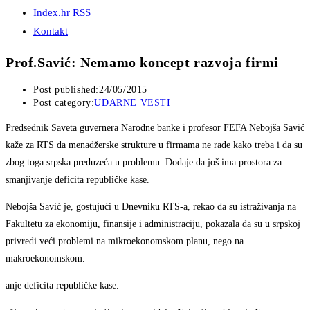
Index.hr RSS
Kontakt
Prof.Savić: Nemamo koncept razvoja firmi
Post published:
24/05/2015
Post category:
UDARNE VESTI
Predsednik Saveta guvernera Narodne banke i profesor FEFA Nebojša Savić
kaže za RTS da menadžerske strukture u firmama ne rade kako treba i da su
zbog toga srpska preduzeća u problemu. Dodaje da još ima prostora za
smanjivanje deficita republičke kase.
Nebojša Savić je, gostujući u Dnevniku RTS-a, rekao da su istraživanja na
Fakultetu za ekonomiju, finansije i administraciju, pokazala da su u srpskoj
privredi veći problemi na mikroekonomskom planu, nego na
makroekonomskom.
anje deficita republičke kase.