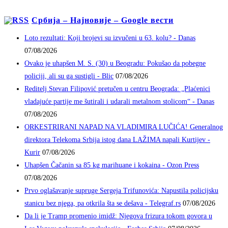
Србија – Најновије – Google вести
Loto rezultati: Koji brojevi su izvučeni u 63. kolu? - Danas
07/08/2026
Ovako je uhapšen M. S. (30) u Beogradu: Pokušao da pobegne
policiji, ali su ga sustigli - Blic
07/08/2026
Reditelj Stevan Filipović pretučen u centru Beograda: „Plaćenici
vladajuće partije me šutirali i udarali metalnom stolicom“ - Danas
07/08/2026
ORKESTRIRANI NAPAD NA VLADIMIRA LUČIĆA! Generalnog
direktora Telekoma Srbija istog dana LAŽIMA napali Kurtijev -
Kurir
07/08/2026
Uhapšen Čačanin sa 85 kg marihuane i kokaina - Ozon Press
07/08/2026
Prvo oglašavanje supruge Sergeja Trifunovića: Napustila policijsku
stanicu bez njega, pa otkrila šta se dešava - Telegraf.rs
07/08/2026
Da li je Tramp promenio imidž: Njegova frizura tokom govora u