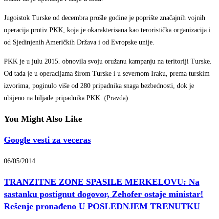
Jugoistok Turske od decembra prošle godine je poprište značajnih vojnih
operacija protiv PKK, koja je okarakterisana kao teroristička organizacija i
od Sjedinjenih Američkih Država i od Evropske unije.
PKK je u julu 2015. obnovila svoju oružanu kampanju na teritoriji Turske.
Od tada je u operacijama širom Turske i u severnom Iraku, prema turskim
izvorima, poginulo više od 280 pripadnika snaga bezbednosti, dok je
ubijeno na hiljade pripadnika PKK. (Pravda)
You Might Also Like
Google vesti za veceras
06/05/2014
TRANZITNE ZONE SPASILE MERKELOVU: Na
sastanku postignut dogovor, Zehofer ostaje ministar!
Rešenje pronađeno U POSLEDNJEM TRENUTKU