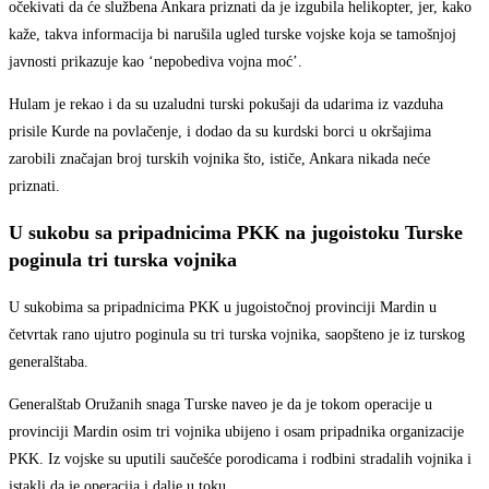
očekivati da će službena Ankara priznati da je izgubila helikopter, jer, kako
kaže, takva informacija bi narušila ugled turske vojske koja se tamošnjoj
javnosti prikazuje kao ‘nepobediva vojna moć’.
Hulam je rekao i da su uzaludni turski pokušaji da udarima iz vazduha
prisile Kurde na povlačenje, i dodao da su kurdski borci u okršajima
zarobili značajan broj turskih vojnika što, ističe, Ankara nikada neće
priznati.
U sukobu sa pripadnicima PKK na jugoistoku Turske
poginula tri turska vojnika
U sukobima sa pripadnicima PKK u jugoistočnoj provinciji Mardin u
četvrtak rano ujutro poginula su tri turska vojnika, saopšteno je iz turskog
generalštaba.
Generalštab Oružanih snaga Turske naveo je da je tokom operacije u
provinciji Mardin osim tri vojnika ubijeno i osam pripadnika organizacije
PKK. Iz vojske su uputili saučešće porodicama i rodbini stradalih vojnika i
istakli da je operacija i dalje u toku.