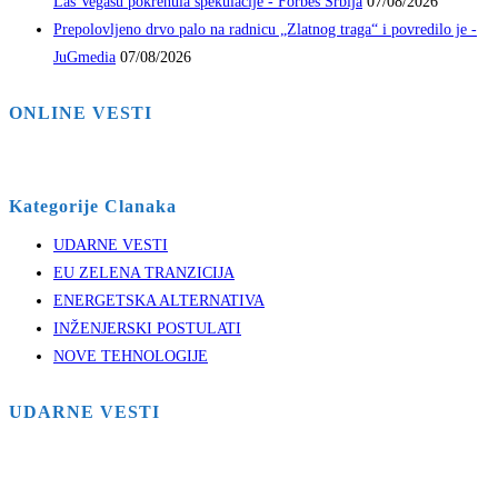
Las Vegasu pokrenula spekulacije - Forbes Srbija
07/08/2026
Prepolovljeno drvo palo na radnicu „Zlatnog traga“ i povredilo je -
JuGmedia
07/08/2026
ONLINE VESTI
Kategorije Clanaka
UDARNE VESTI
EU ZELENA TRANZICIJA
ENERGETSKA ALTERNATIVA
INŽENJERSKI POSTULATI
NOVE TEHNOLOGIJE
UDARNE VESTI