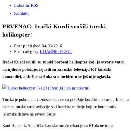
Index.hr RSS
Kontakt
PRVENAC: Irački Kurdi srušili turski
helikopter!
Post published:
04/03/2016
Post category:
UDARNE VESTI
Irački Kurdi srušili su turski borbeni helikopter koji je otvorio vatru
na njihove položaje, izjavili su za rusku televiziju RT kurdski
komandiri, a službena Ankara o incidentu se još nije oglasila.
Turska je pokrenula vazdušne napade na položaje kurdskih boraca u Iraku, a
na meti turske ratne avijacije su i kurdske milicije koji se bore protiv
Islamske države na severu Sirije.
Kani Hulam iz Američke kurdske mreže rekao je za RT da ne treba