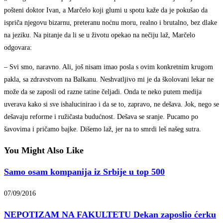
pošteni doktor Ivan, a Marčelo koji glumi u spotu kaže da je pokušao da
ispriča njegovu bizarnu, preteranu noćnu moru, realno i brutalno, bez dlake
na jeziku. Na pitanje da li se u životu opekao na nečiju laž, Marčelo
odgovara:
– Svi smo, naravno. Ali, još nisam imao posla s ovim konkretnim krugom
pakla, sa zdravstvom na Balkanu. Neshvatljivo mi je da školovani lekar ne
može da se zaposli od razne tatine čeljadi. Onda te neko putem medija
uverava kako si sve ishalucinirao i da se to, zapravo, ne dešava. Jok, nego se
dešavaju reforme i ružičasta budućnost. Dešava se sranje. Pucamo po
šavovima i pričamo bajke. Dišemo laž, jer na to smrdi leš našeg sutra.
You Might Also Like
Samo osam kompanija iz Srbije u top 500
07/09/2016
NEPOTIZAM NA FAKULTETU Dekan zaposlio ćerku