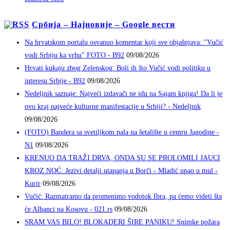
Србија – Најновије – Google вести
Na hrvatskom portalu osvanuo komentar koji sve objašnjava: "Vučić
vodi Srbiju ka vrhu" FOTO - B92
09/08/2026
Hrvati kukaju zbog Zelenskog: Boli ih što Vučić vodi politiku u
interesu Srbije - B92
09/08/2026
Nedeljnik saznaje: Najveći izdavači ne idu na Sajam knjiga! Da li je
ovo kraj najveće kulturne manifestacije u Srbiji? - Nedeljnik
09/08/2026
(FOTO) Bandera sa svetiljkom pala na šetalište u centru Jagodine -
N1
09/08/2026
KRENUO DA TRAŽI DRVA, ONDA SU SE PROLOMILI JAUCI
KROZ NOĆ: Jezivi detalji utapanja u Borči - Mladić upao u mul -
Kurir
09/08/2026
Vučić: Razmatramo da promenimo vodotok Ibra, pa ćemo videti šta
će Albanci na Kosovu - 021.rs
09/08/2026
SRAM VAS BILO! BLOKADERI ŠIRE PANIKU! Snimke požara