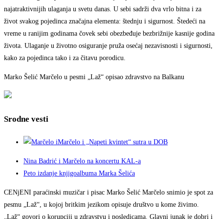
najatraktivnijih ulaganja u svetu danas. U sebi sadrži dva vrlo bitna i za
život svakog pojedinca značajna elementa: štednju i sigurnost. Štedeći na
vreme u ranijim godinama čovek sebi obezbeđuje bezbrižnije kasnije godina
života. Ulaganje u životno osiguranje pruža osećaj nezavisnosti i sigurnosti,
kako za pojedinca tako i za čitavu porodicu.
Marko Šelić Marčelo u pesmi „Laž“ opisao zdravstvo na Balkanu
Srodne vesti
Marčelo i „Napeti kvintet“ sutra u DOB
Nina Badrić i Marčelo na koncertu KAL-a
Peto izdanje knjigoalbuma Marka Šelića
CENjENI paraćinski muzičar i pisac Marko Šelić Marčelo snimio je spot za
pesmu „Laž“, u kojoj britkim jezikom opisuje društvo u kome živimo.
„Laž“ govori o korupciji u zdravstvu i posledicama. Glavni junak je dobri i