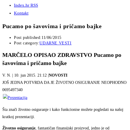
Index.hr RSS
Kontakt
Pucamo po šavovima i pričamo bajke
Post published:
11/06/2015
Post category:
UDARNE VESTI
MARČELO OPISAO ZDRAVSTVO
Pucamo po
šavovima i pričamo bajke
V. N.
| 10. jun 2015. 21:12 |
NOVOSTI
JOŠ JEDNA POTVRDA DA JE ŽIVOTNO OSIGURANJE NEOPHODNO
0695497340
Šta znači životno osiguranje i kako funkcionise možete pogledati na našoj
kratkoj prezentaciji.
Životno osiguranje
, fantastičan finansijski proizvod, jedno je od