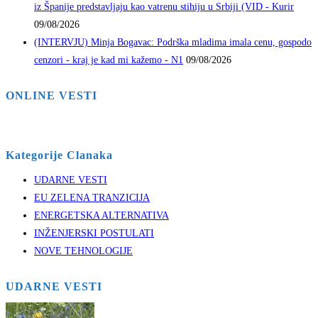
iz Španije predstavljaju kao vatrenu stihiju u Srbiji (VID - Kurir
09/08/2026
(INTERVJU) Minja Bogavac: Podrška mladima imala cenu, gospodo
cenzori - kraj je kad mi kažemo - N1
09/08/2026
ONLINE VESTI
Kategorije Clanaka
UDARNE VESTI
EU ZELENA TRANZICIJA
ENERGETSKA ALTERNATIVA
INŽENJERSKI POSTULATI
NOVE TEHNOLOGIJE
UDARNE VESTI