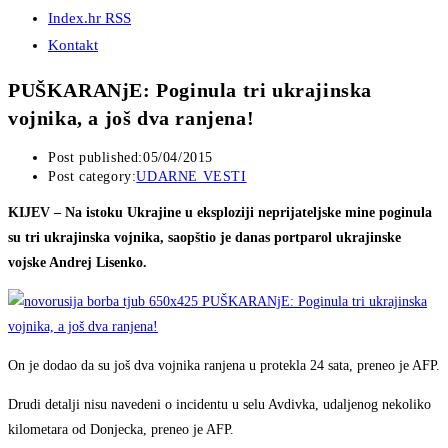
Index.hr RSS
Kontakt
PUŠKARANjE: Poginula tri ukrajinska
vojnika, a još dva ranjena!
Post published:
05/04/2015
Post category:
UDARNE VESTI
KIJEV – Na istoku Ukrajine u eksploziji neprijateljske mine poginula
su tri ukrajinska vojnika, saopštio je danas portparol ukrajinske
vojske Andrej Lisenko.
On je dodao da su još dva vojnika ranjena u protekla 24 sata, preneo je AFP.
Drudi detalji nisu navedeni o incidentu u selu Avdivka, udaljenog nekoliko
kilometara od Donjecka, preneo je AFP.