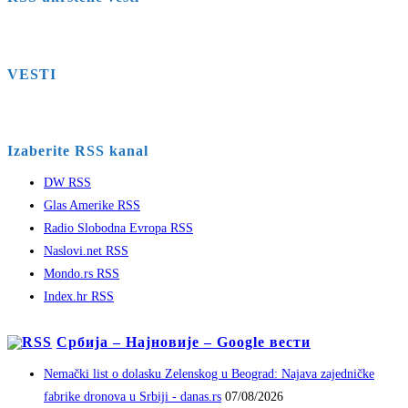
VESTI
Izaberite RSS kanal
DW RSS
Glas Amerike RSS
Radio Slobodna Evropa RSS
Naslovi.net RSS
Mondo.rs RSS
Index.hr RSS
Србија – Најновије – Google вести
Nemački list o dolasku Zelenskog u Beograd: Najava zajedničke
fabrike dronova u Srbiji - danas.rs
07/08/2026