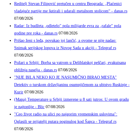
Reditelj Stevan Filipović pretučen u centru Beograda: „Plaćenici
vladajuće partije me šutirali i udarali metalnom stolicom“ - danas.rs
07/08/2026
Radar: Iz budžeta „odletelo“ pola milijarde evra za „rafale“ pola
godine pre roka - danas.rs
07/08/2026
Prišao ženi s leđa, povukao joj lančić, a ovome se nije nadao:
Snimak serijskog lopova iz Novog Sada u akciji - Telegraf.rs
07/08/2026
Požari u Srbiji: Borba sa vatrom u Deliblatskoj peščari, evakuisana
obližnja naselja - danas.rs
07/08/2026
"NIJE BILA NEKO KO JE NASUMIČNO BIRAO MESTA"
Detektiv o turskom državljaninu osumnjičenom za ubistvo Ruskinje -
Kurir
07/08/2026
(Mapa) Temperature u Srbiji izmerene u 8 sati jutros: U ovom gradu
je najtoplije - Blic
07/08/2026
"Ceo život radio na ulici po najgorim vremenskim uslovima":
Oglasili se prijatelji putara poginulog kod Šapca - Telegraf.rs
07/08/2026