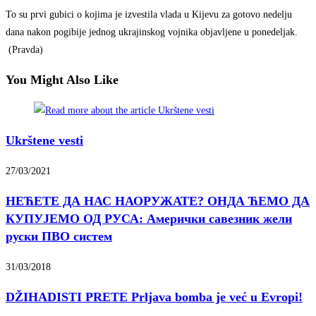
To su prvi gubici o kojima je izvestila vlada u Kijevu za gotovo nedelju
dana nakon pogibije jednog ukrajinskog vojnika objavljene u ponedeljak.
(Pravda)
You Might Also Like
Ukrštene vesti
27/03/2021
НЕЋЕТЕ ДА НАС НАОРУЖАТЕ? ОНДА ЋЕМО ДА
КУПУЈЕМО ОД РУСА: Амерички савезник жели
руски ПВО систем
31/03/2018
DŽIHADISTI PRETE Prljava bomba je već u Evropi!