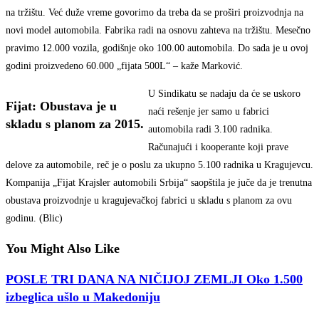
na tržištu. Već duže vreme govorimo da treba da se proširi proizvodnja na
novi model automobila. Fabrika radi na osnovu zahteva na tržištu. Mesečno
pravimo 12.000 vozila, godišnje oko 100.00 automobila. Do sada je u ovoj
godini proizvedeno 60.000 „fijata 500L“ – kaže Marković.
U Sindikatu se nadaju da će se uskoro
Fijat: Obustava je u
naći rešenje jer samo u fabrici
skladu s planom za 2015.
automobila radi 3.100 radnika.
Računajući i kooperante koji prave
delove za automobile, reč je o poslu za ukupno 5.100 radnika u Kragujevcu.
Kompanija „Fijat Krajsler automobili Srbija“ saopštila je juče da je trenutna
obustava proizvodnje u kragujevačkoj fabrici u skladu s planom za ovu
godinu. (Blic)
You Might Also Like
POSLE TRI DANA NA NIČIJOJ ZEMLJI Oko 1.500
izbeglica ušlo u Makedoniju