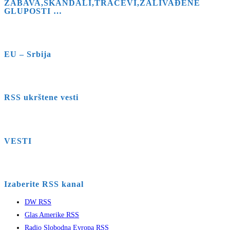
ZABAVA,SKANDALI,TRAČEVI,ZALIVAĐENE
GLUPOSTI …
EU – Srbija
RSS ukrštene vesti
VESTI
Izaberite RSS kanal
DW RSS
Glas Amerike RSS
Radio Slobodna Evropa RSS