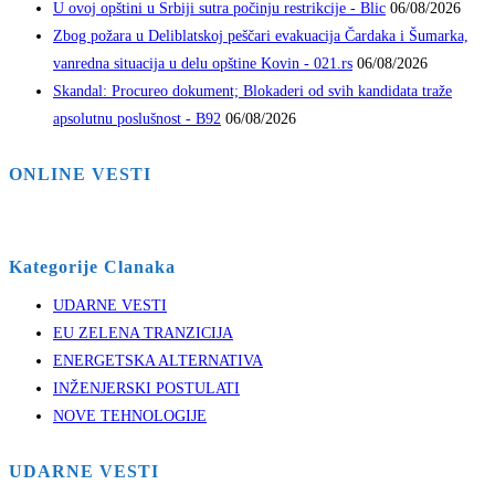
U ovoj opštini u Srbiji sutra počinju restrikcije - Blic
06/08/2026
Zbog požara u Deliblatskoj peščari evakuacija Čardaka i Šumarka,
vanredna situacija u delu opštine Kovin - 021.rs
06/08/2026
Skandal: Procureo dokument; Blokaderi od svih kandidata traže
apsolutnu poslušnost - B92
06/08/2026
ONLINE VESTI
Kategorije Clanaka
UDARNE VESTI
EU ZELENA TRANZICIJA
ENERGETSKA ALTERNATIVA
INŽENJERSKI POSTULATI
NOVE TEHNOLOGIJE
UDARNE VESTI