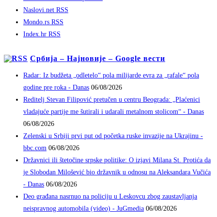
Naslovi.net RSS
Mondo.rs RSS
Index.hr RSS
Србија – Најновије – Google вести
Radar: Iz budžeta „odletelo“ pola milijarde evra za „rafale“ pola
godine pre roka - Danas
06/08/2026
Reditelj Stevan Filipović pretučen u centru Beograda: „Plaćenici
vladajuće partije me šutirali i udarali metalnom stolicom“ - Danas
06/08/2026
Zelenski u Srbiji prvi put od početka ruske invazije na Ukrajinu -
bbc.com
06/08/2026
Državnici ili štetočine srpske politike: O izjavi Milana St. Protića da
je Slobodan Milošević bio državnik u odnosu na Aleksandara Vučića
- Danas
06/08/2026
Deo građana nasrnuo na policiju u Leskovcu zbog zaustavljanja
neispravnog automobila (video) - JuGmedia
06/08/2026