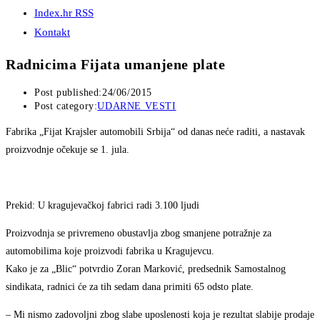
Index.hr RSS
Kontakt
Radnicima Fijata umanjene plate
Post published:
24/06/2015
Post category:
UDARNE VESTI
Fabrika „Fijat Krajsler automobili Srbija“ od danas neće raditi, a nastavak
proizvodnje očekuje se 1. jula.
Prekid: U kragujevačkoj fabrici radi 3.100 ljudi
Proizvodnja se privremeno obustavlja zbog smanjene potražnje za
automobilima koje proizvodi fabrika u Kragujevcu.
Kako je za „Blic“ potvrdio Zoran Marković, predsednik Samostalnog
sindikata, radnici će za tih sedam dana primiti 65 odsto plate.
– Mi nismo zadovoljni zbog slabe uposlenosti koja je rezultat slabije prodaje