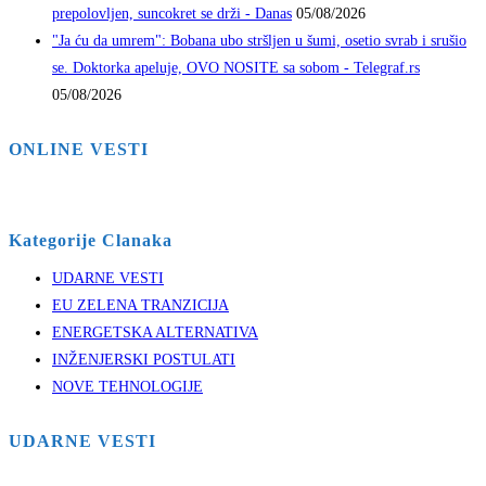
prepolovljen, suncokret se drži - Danas
05/08/2026
"Ja ću da umrem": Bobana ubo stršljen u šumi, osetio svrab i srušio
se. Doktorka apeluje, OVO NOSITE sa sobom - Telegraf.rs
05/08/2026
ONLINE VESTI
Kategorije Clanaka
UDARNE VESTI
EU ZELENA TRANZICIJA
ENERGETSKA ALTERNATIVA
INŽENJERSKI POSTULATI
NOVE TEHNOLOGIJE
UDARNE VESTI