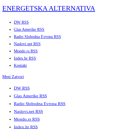
Skip
ENERGETSKA ALTERNATIVA
to
content
DW RSS
Glas Amerike RSS
Radio Slobodna Evropa RSS
Naslovi.net RSS
Mondo.rs RSS
Index.hr RSS
Kontakt
Meni
Zatvori
DW RSS
Glas Amerike RSS
Radio Slobodna Evropa RSS
Naslovi.net RSS
Mondo.rs RSS
Index.hr RSS