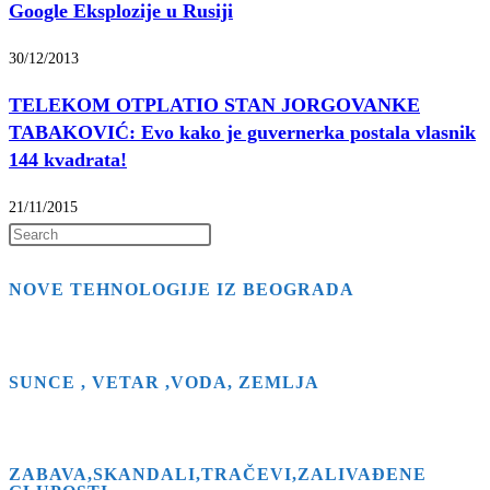
Google Eksplozije u Rusiji
30/12/2013
TELEKOM OTPLATIO STAN JORGOVANKE
TABAKOVIĆ: Evo kako je guvernerka postala vlasnik
144 kvadrata!
21/11/2015
Press
Escape
NOVE TEHNOLOGIJE IZ BEOGRADA
to
close
the
search
SUNCE , VETAR ,VODA, ZEMLJA
panel.
ZABAVA,SKANDALI,TRAČEVI,ZALIVAĐENE