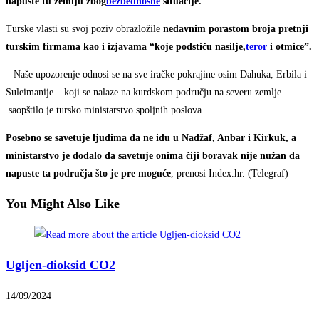
napuste tu zemlju zbog
bezbednosne
situacije.
Turske vlasti su svoj poziv obrazložile
nedavnim porastom broja pretnji
turskim firmama kao i izjavama “koje podstiču nasilje,
teror
i otmice”.
– Naše upozorenje odnosi se na sve iračke pokrajine osim Dahuka, Erbila i
Suleimanije – koji se nalaze na kurdskom području na severu zemlje –
saopštilo je tursko ministarstvo spoljnih poslova.
Posebno se savetuje ljudima da ne idu u Nadžaf, Anbar i Kirkuk, a
ministarstvo je dodalo da savetuje onima čiji boravak nije nužan da
napuste ta područja što je pre moguće
, prenosi Index.hr. (Telegraf)
You Might Also Like
Ugljen-dioksid CO2
14/09/2024