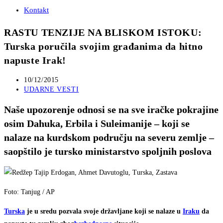
Kontakt
RASTU TENZIJE NA BLISKOM ISTOKU:
Turska poručila svojim građanima da hitno
napuste Irak!
Post
10/12/2015
published:
Post
UDARNE VESTI
category:
Naše upozorenje odnosi se na sve iračke pokrajine
osim Dahuka, Erbila i Suleimanije – koji se
nalaze na kurdskom području na severu zemlje –
saopštilo je tursko ministarstvo spoljnih poslova
Foto: Tanjug / AP
Turska
je u sredu pozvala svoje državljane koji se nalaze u
Iraku
da