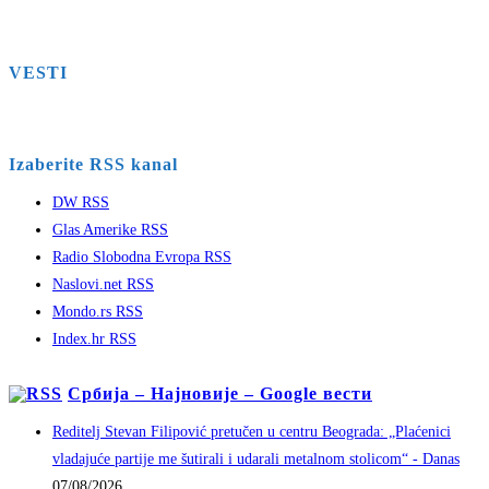
VESTI
Izaberite RSS kanal
DW RSS
Glas Amerike RSS
Radio Slobodna Evropa RSS
Naslovi.net RSS
Mondo.rs RSS
Index.hr RSS
Србија – Најновије – Google вести
Reditelj Stevan Filipović pretučen u centru Beograda: „Plaćenici
vladajuće partije me šutirali i udarali metalnom stolicom“ - Danas
07/08/2026