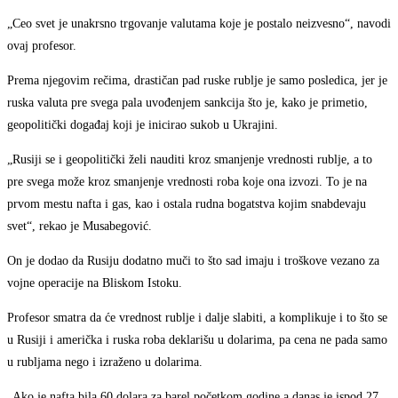
„Ceo svet je unakrsno trgovanje valutama koje je postalo neizvesno“, navodi
ovaj profesor.
Prema njegovim rečima, drastičan pad ruske rublje je samo posledica, jer je
ruska valuta pre svega pala uvođenjem sankcija što je, kako je primetio,
geopolitički događaj koji je inicirao sukob u Ukrajini.
„Rusiji se i geopolitički želi nauditi kroz smanjenje vrednosti rublje, a to
pre svega može kroz smanjenje vrednosti roba koje ona izvozi. To je na
prvom mestu nafta i gas, kao i ostala rudna bogatstva kojim snabdevaju
svet“, rekao je Musabegović.
On je dodao da Rusiju dodatno muči to što sad imaju i troškove vezano za
vojne operacije na Bliskom Istoku.
Profesor smatra da će vrednost rublje i dalje slabiti, a komplikuje i to što se
u Rusiji i američka i ruska roba deklarišu u dolarima, pa cena ne pada samo
u rubljama nego i izraženo u dolarima.
„Ako je nafta bila 60 dolara za barel početkom godine a danas je ispod 27