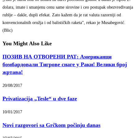
dolara, imate i smanjenu cenu same sirovine i ceo postupak obezvređivanja
rublje – dakle, dupli efekat. Zato kažem da je rat valuta razorniji od
konvencionalnih oružja i od balističkih raketa“, rekao je Musabegović.
(Blic)
You Might Also Like
ПОЗИВ НА ОТВОРЕНИ РАТ: Американци
бомбардовали Тигрове снаге у Раки! Велики број
жртава!
20/08/2017
Privatizacija „Tesle“ u dve faze
10/01/2017
Novi razgovori sa Grčkom počinju danas