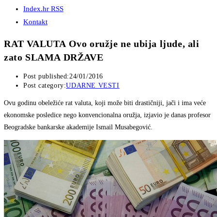
Index.hr RSS
Kontakt
RAT VALUTA Ovo oružje ne ubija ljude, ali
zato SLAMA DRŽAVE
Post published:
24/01/2016
Post category:
UDARNE VESTI
Ovu godinu obeležiće rat valuta, koji može biti drastičniji, jači i ima veće
ekonomske posledice nego konvencionalna oružja, izjavio je danas profesor
Beogradske bankarske akademije Ismail Musabegović.