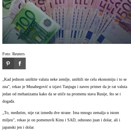
Foto: Reuters
„Kad jednom uništite valutu neke zemlje, uništili ste celu ekonomiju i to se
zna“, rekao je Musabegović u izjavi Tanjugu i naveo primer da je rat valuta
jedan od mehanizama kako da se utiče na promenu stava Rusije, što se i
događa.
„To, međutim, nije rat između dve strane. Ima mnogo zemalja u istom
miljeu“, rekao je on pomenuvši Kinu i SAD, odnosno juan i dolar, ali i
japanski jen i dolar.