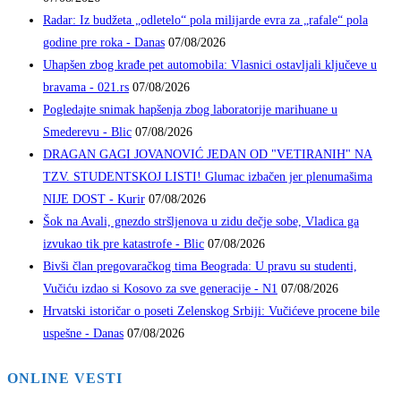
Radar: Iz budžeta „odletelo“ pola milijarde evra za „rafale“ pola
godine pre roka - Danas
07/08/2026
Uhapšen zbog krađe pet automobila: Vlasnici ostavljali ključeve u
bravama - 021.rs
07/08/2026
Pogledajte snimak hapšenja zbog laboratorije marihuane u
Smederevu - Blic
07/08/2026
DRAGAN GAGI JOVANOVIĆ JEDAN OD "VETIRANIH" NA
TZV. STUDENTSKOJ LISTI! Glumac izbačen jer plenumašima
NIJE DOST - Kurir
07/08/2026
Šok na Avali, gnezdo stršljenova u zidu dečje sobe, Vladica ga
izvukao tik pre katastrofe - Blic
07/08/2026
Bivši član pregovaračkog tima Beograda: U pravu su studenti,
Vučiću izdao si Kosovo za sve generacije - N1
07/08/2026
Hrvatski istoričar o poseti Zelenskog Srbiji: Vučićeve procene bile
uspešne - Danas
07/08/2026
ONLINE VESTI